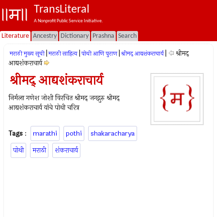
TransLiteral
A Nonprofit Public Service Initiative.
Literature
Ancestry
Dictionary
Prashna
Search
|
|
|
|
श्रीमद्
मराठी मुख्य सूची
मराठी साहित्य
पोथी आणि पुराण
श्रीमद् आद्यशंकराचार्य
आद्यशंकराचार्य
श्रीमद् आद्यशंकराचार्य
निर्मला गणेश जोशी विरचित श्रीमद् जगद्गुरु श्रीमद्
आद्यशंकराचार्य यांचे पोथी चरित्र
Tags
:
marathi
pothi
shakaracharya
पोथी
मराठी
शंकराचार्य