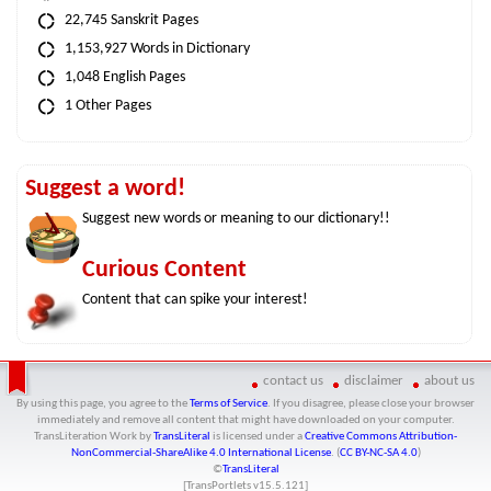
22,745 Sanskrit Pages
1,153,927 Words in Dictionary
1,048 English Pages
1 Other Pages
Suggest a word!
Suggest new words or meaning to our dictionary!!
Curious Content
Content that can spike your interest!
contact us
disclaimer
about us
By using this page, you agree to the
Terms of Service
. If you disagree, please close your browser
immediately and remove all content that might have downloaded on your computer.
TransLiteration Work
by
TransLiteral
is licensed under a
Creative Commons Attribution-
NonCommercial-ShareAlike 4.0 International License
. (
CC BY-NC-SA 4.0
)
©
TransLiteral
[TransPortlets v
15.5.121
]