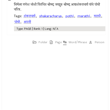
निर्मला गणेश जोशी विरचित श्रीमद् जगद्गुरु श्रीमद् आद्यशंकराचार्य यांचे पोथी
चरित्र.
Tags:
शंकराचार्य
,
shakaracharya
,
pothi
,
marathi
,
मराठी
,
पोथी
,
आरती
Type: PAGE | Rank: 1 | Lang: N/A
Folder
Page
Word/Phrase
Person