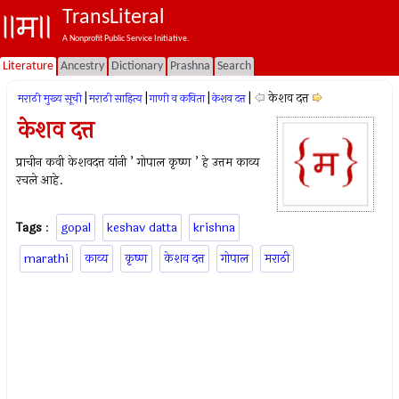
TransLiteral
A Nonprofit Public Service Initiative.
Literature
Ancestry
Dictionary
Prashna
Search
|
|
|
|
केशव दत्त
मराठी मुख्य सूची
मराठी साहित्य
गाणी व कविता
केशव दत्त
केशव दत्त
प्राचीन कवी केशवदत्त यांनी ’ गोपाल कृष्ण ’ हे उत्तम काव्य
रचले आहे.
Tags
:
gopal
keshav datta
krishna
marathi
काव्य
कृष्ण
केशव दत्त
गोपाल
मराठी