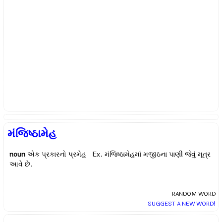
મંજિષ્ઠામેહ
noun
એક પ્રકારનો પ્રમેહ Ex.
મંજિષ્ઠામેહમાં મજીઠના પાણી જેવું મૂત્ર
આવે છે.
RANDOM WORD
SUGGEST A NEW WORD!