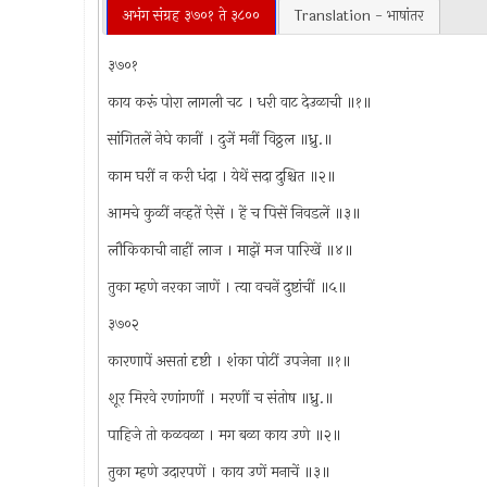
अभंग संग्रह ३७०१ ते ३८००
Translation - भाषांतर
३७०१
काय करूं पोरा लागली चट । धरी वाट देउळाची ॥१॥
सांगितलें नेघे कानीं । दुजें मनीं विठ्ठल ॥ध्रु.॥
काम घरीं न करी धंदा । येथें सदा दुश्चित ॥२॥
आमचे कुळीं नव्हतें ऐसें । हें च पिसें निवडलें ॥३॥
लौकिकाची नाहीं लाज । माझें मज पारिखें ॥४॥
तुका म्हणे नरका जाणें । त्या वचनें दुष्टांचीं ॥५॥
३७०२
कारणापें असतां दृष्टी । शंका पोटीं उपजेना ॥१॥
शूर मिरवे रणांगणीं । मरणीं च संतोष ॥ध्रु.॥
पाहिजे तो कळवळा । मग बळा काय उणे ॥२॥
तुका म्हणे उदारपणें । काय उणें मनाचें ॥३॥