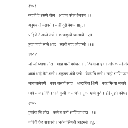
३७०३
नव्हती हे उसणे बोल । आहाच फोल रंजवण ॥१॥
अनुभव तो वरावरी । नाहीं दुरी वेगळा ॥ध्रु.॥
पाहिजे तें आलें रुची । काचाकुची काशाची ॥२॥
तुका म्हणे लाजे आड । त्याची चाड कोणासी ॥३॥
३७०४
जों जों घ्यावा सोस । माझे वारीं गर्भवास । लटिक्याचा दोष । अधिक जडे अं
आतां आहे तैसें असो । अनुताप अंगीं वसो । येवढें चि नसो । माझें आणि परावे
जागाजालेपणें । काय नासावें स्वप्न । शब्दाचिया शिणें । कष्ट मिथ्या मानाव
छाये माकड विटे । धांवे कुपीं काय भेटे । तुका म्हणे फुटे । डोईं गुडघे कों
३७०५
गुणांचा चि सांटा । करूं न वजों आणिका वाटा ॥१॥
करिती छंद नानापरी । भरोन सिणती आडभरी ॥ध्रु.॥