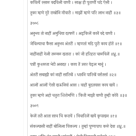
कवित्वें रसाळ वदविली वाणी । साक्ष ही पुराणीं घडे ऐसी ।
तुका म्हणे गुरें राखोनि गोंवारी । माझीं म्हणे परि लाभ नाहीं ॥३॥
३७०८
अनुभव तो नाहीं अमुचिया दरषणें । अइकिलें कानें वदे वाणी ।
जेविल्याचा कैसा अनुभव अंतरीं । म्हणतां मांडे पुरी काय होतें ॥१॥
नाहींनाहीं गेली तळमळ दातारा । कां जी हरिहरा चाळविलें ॥ध्रु.॥
पत्रीं कुशळता भेटी अनादर । काय तें उत्तर येइल मानूं ।
अंतरीं सबाह्यी कां नाहीं सारिखें । धरूनि पारिखें वर्त्ततसां ॥२॥
आलों आलों ऐसी दाऊनियां आस । वाहों बुडतयास काय द्यावें ।
तुका म्हणे अहो चतुरा शिरोमणि । किती माझी वाणी तुम्ही कोठें ॥३॥
३७०९
केलें तरी आता साच चि करावें । विचारिलें द्यावें कृपादान ॥१॥
संकल्पासी नाहीं बोलिला विकल्प । तुम्हां पुण्यपाप कळे देवा ॥ध्रु.॥