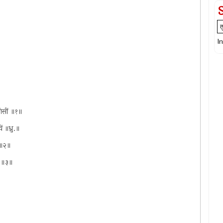
I
गेसीं ॥१॥
ं ॥ध्रु.॥
े ॥२॥
पर ॥३॥