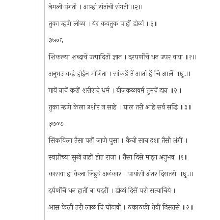
नेमली पंगती । आम्हां संतांची संगती ॥२॥
तुका म्हणे लीळा । येर कवतुक पाहों डोळां ॥३॥
३७०६
शिकल्या शब्दाचें उत्पादितों ज्ञान । दरपणींचें धन उपर वाया ॥१॥
अनुभउ कइं होईंन भोगिता । सांकडें तें आतां हें चि आलें ॥ध्रु.॥
गायें नाचें करीं शरीराचे धर्म । बीजकळावर्म तुमचें दान ॥२॥
तुका म्हणे केला उशीर न साहे । द्याल तरी आहे सर्व सद्धि ॥३॥
३७०७
सिकविला तैसा पढों जाणे पुसा । कैंची साच दशा तैसी अंगीं ।
स्वप्नींच्या सुखें नाहीं होत राजा । तैसा दिसे माझा अनुभव ॥१॥
कासया हा केला जिहुवे अळंकार । पायांसी अंतर दिसतसे ॥ध्रु.॥
दर्पणींचें धन हातीं ना पदरीं । डोळां दिसें परी सत्याचिये ।
आस केली तरी लाळ चि घोंटावी । ठकाठकी तेवीं दिसतसे ॥२॥