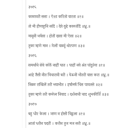
३७१५
काळावरी सत्ता । ऐशा करितो वारता ॥१॥
तो मी हीणाहूनि सांडें । देवे दुर्‍हे काळतोंडें ॥ध्रु.॥
मानूनी भर्वसा । होतों दासा मी ऐसा ॥२॥
तुका म्हणे मान । गेलों वाढवूं थोरपण ॥३॥
३७१६
समर्थाचे सेवे कोठें नाहीं घात । पाहों नये अंत पांडुरंगा ॥१॥
आहे तैसी नीत विचारावी बरी । येऊनी भीतरी वास करा ॥ध्रु.॥
निढळ राखिलें तरी भयाभीत । हर्षामर्ष चित्त पावतसे ॥२॥
तुका म्हणे तरी कळेल निवाड । दर्शनाची चाड शुभकीर्ति ॥३॥
३७१७
बहु धीर केला । जाण न होसी विठ्ठला ॥१॥
आतां धरीन पदरीं । करीन तुज मज सरी ॥ध्रु.॥