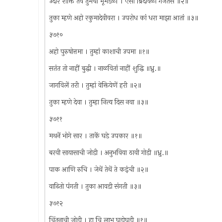
उदार शक्ति तंव तुमची भूमंडळीं । ऐसी ब्रिदावळी गर्जतसे ॥२॥
तुका म्हणे अहो रकुमादेवीवरा । उपरोध कां धरा माझा आतां ॥३॥
३७१०
अहो पुरुषोत्तमा । तुम्हां काशाची उपमा ॥१॥
सतंत तो नाहीं बुद्धी । नाळवितां नाहीं शुद्धि ॥ध्रु.॥
जागविलें तरी । तुम्हां वेक्तियेणें हरी ॥२॥
तुका म्हणे देवा । तुम्हा नित्य दिस नवा ॥३॥
३७११
मथनें भोगे सार । ताकें घडे उपकार ॥१॥
बरवी सायासाची जोडी । अनुभविया ठावी गोडी ॥ध्रु.॥
पाक आणि रुचि । जेथें तेथें ते कइंची ॥२॥
वाढितो पंगती । तुका आवडी संगती ॥३॥
३७१२
चिंतनाची जोडी । हा चि लाभ घडोघडी ॥१॥