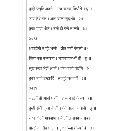
तुम्ही वसूनि अंतरीं । मज जागवा निर्धारीं ॥ध्रु.॥
जाय जेथें मन । आड घाला सुदर्शन ॥२॥
तुका म्हणे भोजें । नाचें हो ऐसें न लजें ॥३॥
३७१३
आवडीची न पुरे धणी । प्रीत मनीं बैसली ॥१॥
नित्य नवा कळवळा । मायबाळामध्यें तों ॥ध्रु.॥
सुख सुखा भेटों आलें । होय वाल्हें पोटींचे ॥२॥
तुका म्हणे ब्रम्हानंदें । संतवृंदें चरणापें ॥३॥
३७१४
जडलों तों आतां पायीं । होऊं काईं वेगळा ॥१॥
तुम्हीं संतीं कृपा केली । गंगे चाली ओघाची ॥ध्रु.॥
सांभाळिलों मायबापा । केलों तापावेगळा ॥२॥
वोरसें या जीव धाला । तुका ठेला मौन्य चि ॥३॥