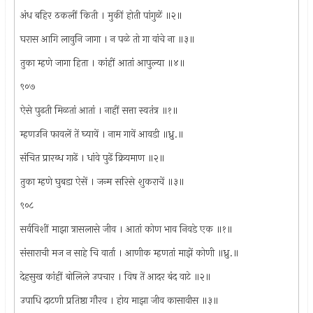
अंध बहिर ठकलीं किती । मुकीं होती पांगुळें ॥२॥
घरास आगि लावुनि जागा । न पळे तो गा वांचे ना ॥३॥
तुका म्हणे जागा हिता । कांहीं आतां आपुल्या ॥४॥
९०७
ऐसे पुढती मिळतां आतां । नाहीं सत्ता स्वतंत्र ॥१॥
म्हणउनि फावलें तें घ्यावें । नाम गावें आवडी ॥ध्रु.॥
संचित प्रारब्ध गाढें । धांवे पुढें क्रियमाण ॥२॥
तुका म्हणे घुबडा ऐसें । जन्म सरिसे शुकराचें ॥३॥
९०८
सर्वविशीं माझा त्रासलासे जीव । आतां कोण भाव निवडे एक ॥१॥
संसाराची मज न साहे चि वार्ता । आणीक म्हणतां माझें कोणी ॥ध्रु.॥
देहसुख कांहीं बोलिले उपचार । विष तें आदर बंद वाटे ॥२॥
उपाधि दाटणी प्रतिष्ठा गौरव । होय माझा जीव कासावीस ॥३॥