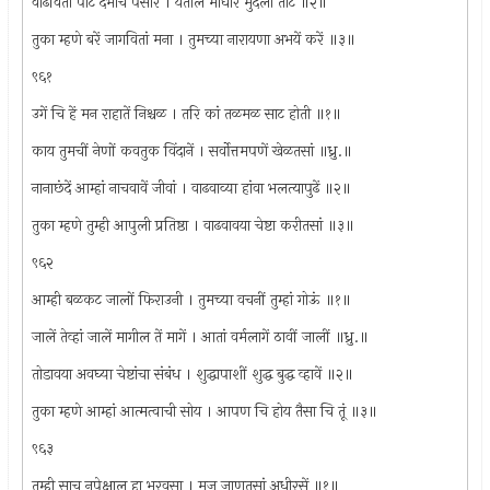
वाढवितां पोट दंभाचे पसारे । येतील माघारे मुदला तोटे ॥२॥
तुका म्हणे बरें जागवितां मना । तुमच्या नारायणा अभयें करें ॥३॥
९६१
उगें चि हें मन राहातें निश्चळ । तरि कां तळमळ साट होती ॥१॥
काय तुमचीं नेणों कवतुक विंदानें । सर्वोत्तमपणें खेळतसां ॥ध्रु.॥
नानाछंदें आम्हां नाचवावें जीवां । वाढवाव्या हांवा भलत्यापुढें ॥२॥
तुका म्हणे तुम्ही आपुली प्रतिष्ठा । वाढवावया चेष्टा करीतसां ॥३॥
९६२
आम्ही बळकट जालों फिराउनी । तुमच्या वचनीं तुम्हां गोऊं ॥१॥
जालें तेव्हां जालें मागील तें मागें । आतां वर्मलागें ठावीं जालीं ॥ध्रु.॥
तोडावया अवघ्या चेष्टांचा संबंध । शुद्धापाशीं शुद्ध बुद्ध व्हावें ॥२॥
तुका म्हणे आम्हां आत्मत्वाची सोय । आपण चि होय तैसा चि तूं ॥३॥
९६३
तुम्ही साच नुपेक्षाल हा भरवसा । मज जाणतसां अधीरसें ॥१॥