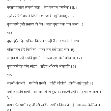
कासया घातला लांबणी उद्धार । ठेवा करकर वारूनियां ॥ध्रु.॥
सुटों नये ऐसें कळले निरुतें । कां घ्यावें मागुतें आळवुनि ॥२॥
तुका म्हणे तुम्ही सभाग्य जी देवा । माझा तुम्हां केवा काय आला ॥३॥
९६४
तुम्हां होईल देवा पडिला विसर । आम्हीं तें उत्तर यत्न केलें ॥१॥
पतितपावन ब्रीदें मिरविसी । याचा काय देसी झाडा सांग ॥ध्रु.॥
आहाच मी नव्हें अर्थाचें भुकेलें । भलत्या एका बोलें वारेन त्या ॥२॥
तुका म्हणे देह देईन सांडणें । सहित अभिमानें ओवाळूनि ॥३॥
९६५
जडलों अंगाअंगीं । मग ठेवीं प्रसंगीं । कांहीं उरीजोगी। लोकीं आहे पुरती ॥१॥
ठेवीं निवारुनि आधीं । अवकाश तो चि बुद्धी । सांपडली संधी । मग बळ कोणासी ॥
ध्रु.॥
गळा बांधेन पायीं । हालों नेदीं ठायिचा ठायीं । निवाड तो तईं । अवकळा केलिया ॥
२॥