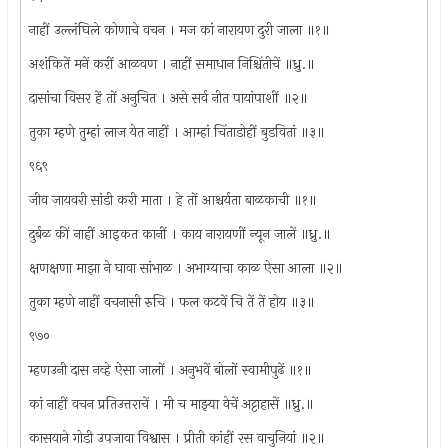
नाहीं उल्लंघिले कोणाचे वचन । मज कां नारायण दुरी जाला ॥१॥
अशंकितें मनें करीं आळवण । नाहीं समाधान निश्चिंतीचें ॥ध्रु.॥
दासांचा विसर हें तों अनुचित । असे सर्व नीत पायांपाशीं ॥२॥
तुका म्हणे तुम्हां लाज येत नाहीं । आम्हां चिंताडोहीं बुडवितां ॥३॥
९६९
जीव जायवरी सांडी करी माता । हे तों आश्चर्यता बाळकाची ॥१॥
दुर्बळ कीं नाहीं आइकत कानीं । काय नारायणीं न्यून जालें ॥ध्रु.॥
क्षणक्षणा माझा ने घावा सांभाळ । अभाग्याचा काळ ऐसा आला ॥२॥
तुका म्हणे नाहीं वचनासी रुचि । फल कटवें चि तें तें होय ॥३॥
९७०
म्हणउनी दास नव्हे ऐसा जालों । अनुभवें बोलों स्वामीपुढें ॥१॥
कां नाहीं वचन प्रतिउत्तराचें । मी च माझ्या वेचें अट्टाहासें ॥ध्रु.॥
कासयाने गोडी उपजावा विश्वास । प्रीती कांहीं रस वाचुनियां ॥२॥