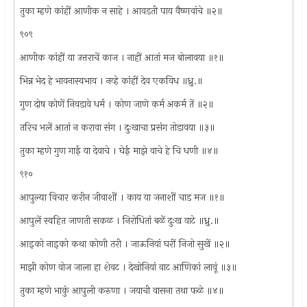
तुका म्हणे कांहीं आणीक न साहे । आवडती पाय वैष्णवांचे ॥२॥
९०९
आणीक कांहीं या उत्तराचें काज । नाहीं आतां मज बोलावया ॥१॥
भिन्न भेद हे भावनास्वभाव । नव्हे कांहीं देव एकविध ॥ध्रु.॥
गुण दोष कोणें निवडावे धर्म । कोण जाणे कर्म अकर्म तें ॥२॥
तरिच भलें आतां न करावा संग । दुःखाचा प्रसंग तोडावया ॥३॥
तुका म्हणे गुण गाई या देवाचे । घेई माझे वाचे हे चि धणी ॥४॥
९१०
आपुल्या विचार करीन जीवाशीं । काय या जनाशीं चाड मज ॥१॥
आपुलें स्वहित जाणती सकळ । निरोधितां बळें दुःख वाटे ॥ध्रु.॥
आइको नाइको कथा कोणी तरी । जाऊनियां घरीं निजो सुखें ॥२॥
माझी कोण वोज जाला हा शेवट । देखोनियां वाट आणिकां लावूं ॥३॥
तुका म्हणे भाकुं आपुली करुणा । जयाची वासना तथा फळे ॥४॥