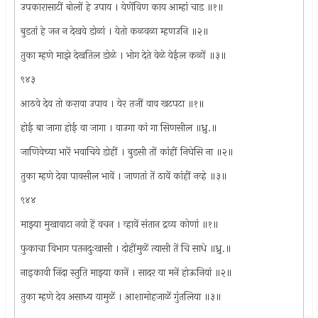
उपकारासाटीं बोलों हे उपाय । येणेंविण काय आम्हां चाड ॥१॥
बुडतां हे जन न देखवे डोळां । येतो कळवळा म्हणउनि ॥२॥
तुका म्हणे माझे देखतिल डोळे । भोग देते वेळे येईल कळों ॥३॥
९४३
आठवे देव तो करावा उपाव । येर तजीं वाव खटपटा ॥१॥
होई बा जागा होई वा जागा । वाउगा कां गा सिणसील ॥ध्रु.॥
जाणिवेच्या भारें भवाचिये डोहीं । बुडसी तों कांहीं निघेसि ना ॥२॥
तुका म्हणे देवा पावसील भावें । जाणतां तें ठावें कांहीं नव्हे ॥३॥
९४४
माझ्या मुखावाटा नयो हें वचन । व्हावें संतान द्रव्य कोणां ॥१॥
फुकाचा विभाग पतनदुःखासी । दोहींमुळें त्यासी तें चि साधे ॥ध्रु.॥
नाइकावी निंदा स्तुति माझ्या कानें । सादर या मनें होऊनियां ॥२॥
तुका म्हणे देव असाध्य यामुळें । आशामोहजाळें गुंतलिया ॥३॥