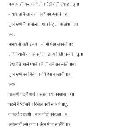
मढ्यापाशीं करुणा केली । तैसी गेली वृथा हे ॥ध्रु.॥
न यावा तो कैसा राग । खोटें मग देखोनि ॥२॥
तुका म्हणे कैंचा बोला । शोध विठ्ठला माझिया ॥३॥
९५६
मागायाची नाहीं इच्छा । जो मी ऐसा संकोचों ॥१॥
लटिकियाची न करूं स्तुति । इच्छा चित्तीं धरूनि ॥ध्रु.॥
हिशोबें तें आलें घ्यावें । हें तों ठावें सकळांसी ॥२॥
तुका म्हणे स्वामिसेवा । येथें देवा काशाची ॥३॥
९५७
पाठवणें पडणें पायां । उद्धार वांयां काशाचा ॥१॥
घडलें तें भेटीसवें । दिसेल बरवें सकळां ॥ध्रु.॥
न घडतां दृष्टादृष्टी । काय गोष्टी कोरड्या ॥२॥
अबोल्यानें असे तुका । अंतर ऐका साक्षीतें ॥३॥