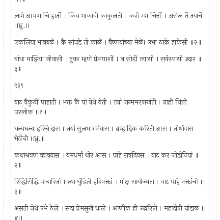
लागे आपण चि हातीं । किंव भाकावी काकुलती । करी मग चित्तीं । असेल तें तयाचें
॥ध्रु.॥
एकलिया भावबळें । कैं सांपडे तो काळें । वैष्णवांच्या मेळें। उभा ठाके हाकेसी ॥२॥
बांधा माझिया जीवासी । तुका म्हणे प्रेमपाशीं । न सोडीं तयासी । सर्वस्वासी उदार ॥
३॥
९३९
वाट वैकुंठीं पाहाती । भक्त कैं पां येथें येती । तयां जन्ममरणखंती । नाहीं चित्तीं
परलोक ॥१॥
धन्यधन्य हरिचे दास । तयां सुलभ गर्भवास । ब्रम्हादिक करिती आस । तीर्थावास
भेटीची ॥ध्रु.॥
कथाश्रवण व्हावयास । यमधर्मा थोर आस । पाहे रात्रदिवस । वाट कर जोडोनियां ॥
२॥
रिद्धिसिद्धि पाचारितां । त्या धुंडिती हरिभक्तां । मोक्ष सायोज्यता । वाट पाहे भक्तांची ॥
३॥
असती जेथें उभे ठेले । सदा प्रेमसुखें धाले । आणीक ही उद्धरिले । महादोषी चांडाळ ॥
४॥