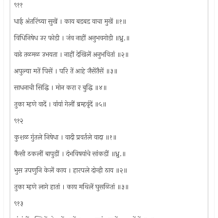
९११
धाई अंतरिंच्या सुखें । काय बडबड वाचा मुखें ॥१॥
विधिनिषेध उर फोडी । जंव नाहीं अनुभवगोडी ॥ध्रु.॥
वाढे तळमळ उभयता । नाहीं देखिलें अनुभवितां ॥२॥
अपुल्या मतें पिसें । परि तें आहे जैसेंतैसें ॥३॥
साधनाची सिद्धि । मोन करा र बुद्धि ॥४॥
तुका म्हणे वादें । वांयां गेलीं ब्रम्हवृंदें ॥५॥
९१२
कुशळ गुंतले निषेधा । वादी प्रवर्तले वादा ॥१॥
कैसी ठकलीं बापुडीं । दंभविषयांचे सांकडीं ॥ध्रु.॥
भुस उपणुनि केलें काय । हारपले दोन्ही ठाय ॥२॥
तुका म्हणे लागे हातां । काय मथिलें घुसळितां ॥३॥
९१३