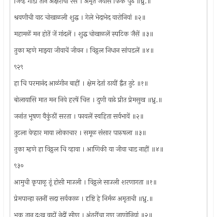
जिव्हे गोडी तीन अक्षरांचा रस । अमृत जयास फिकें पुढें ॥ध्रु.॥
श्रवणीची वाट चोखाळली शुद्ध । गेले भेदाभेद वारोनियां ॥२॥
महामळें मन होतें जें गांदलें । शुद्ध चोखाळलें स्पटिक जैसें ॥३॥
तुका म्हणे माझ्या जीवाचें जीवन । विठ्ठल निधान सांपडलें ॥४॥
९२९
हा चि परमानंद आळंगीन बाहीं । क्षेम देतां ठायीं द्वैत तुटे ॥१॥
बोलायासि मात मन निवे हरषें चित्त । दुणी वाढे प्रीत प्रेमसुख ॥ध्रु.॥
जनांत भूषण वैकुंठीं सरता । फावलें स्वहिता सर्वभावें ॥२॥
तुटला वेव्हार माया लोकाचार । समूळ संसार पारुषला ॥३॥
तुका म्हणे हा विठ्ठल चि व्हावा । आणिकी या जीवा चाड नाहीं ॥४॥
९३०
आमुची कृपाळू तूं होसी माउली । विठ्ठले साउली शरणागता ॥१॥
प्रेमपान्हा स्तनीं सदा सर्वकाळ । दृष्टि हे निर्मळ अमृताची ॥ध्रु.॥
भूक तान दुःख वाटों नेदीं सीण । अंतरींचा गुण जाणोनियां ॥२॥