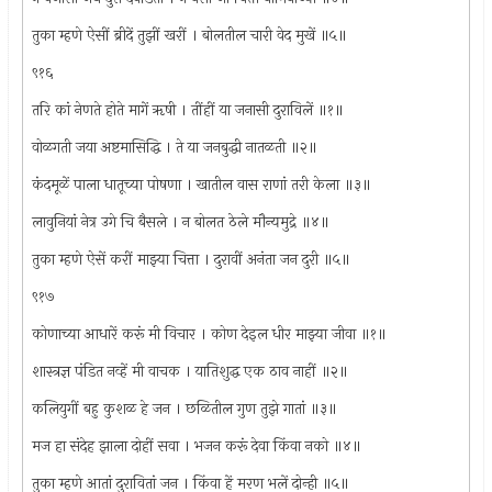
तुका म्हणे ऐसीं ब्रीदें तुझीं खरीं । बोलतील चारी वेद मुखें ॥५॥
९१६
तरि कां नेणते होते मागें ॠषी । तींहीं या जनासी दुराविलें ॥१॥
वोळगती जया अष्टमासिद्धि । ते या जनबुद्धी नातळती ॥२॥
कंदमूळें पाला धातूच्या पोषणा । खातील वास राणां तरी केला ॥३॥
लावुनियां नेत्र उगे चि बैसले । न बोलत ठेले मौन्यमुद्रे ॥४॥
तुका म्हणे ऐसें करीं माझ्या चित्ता । दुरावीं अनंता जन दुरी ॥५॥
९१७
कोणाच्या आधारें करूं मी विचार । कोण देइल धीर माझ्या जीवा ॥१॥
शास्त्रज्ञ पंडित नव्हें मी वाचक । यातिशुद्ध एक ठाव नाहीं ॥२॥
कलियुगीं बहु कुशळ हे जन । छळितील गुण तुझे गातां ॥३॥
मज हा संदेह झाला दोहीं सवा । भजन करूं देवा किंवा नको ॥४॥
तुका म्हणे आतां दुरावितां जन । किंवा हें मरण भलें दोन्ही ॥५॥