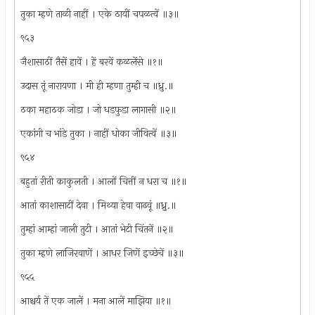
तुका म्हणे ताळी नाहीं । एके ठायीं चपळत्वें ॥३॥
९५३
जैशासाठीं तैसें हावें । हें बरवें कळलेंसे ॥१॥
उदास तूं नारायणा । मी ही म्हणा तुम्ही च ॥ध्रु.॥
ठका महाठक जोडा । जो धडफुडा लागासी ॥२॥
एकांगी च भांडे तुका । नाहीं धोका जीवित्वें ॥३॥
९५४
बहुतां रीती काकुलती । आलों चित्तीं न धरा च ॥१॥
आतां काशासाटीं देवा । मिथ्या हेवा वाढवूं ॥ध्रु.॥
तुम्हां आम्हां जाली तुटी । आतां भेटी चिंतनें ॥२॥
तुका म्हणे लाजिरवाणें । आधर जिणें इच्छेचें ॥३॥
९५५
आश्चर्य तें एक जालें । मना आलें माझिया ॥१॥