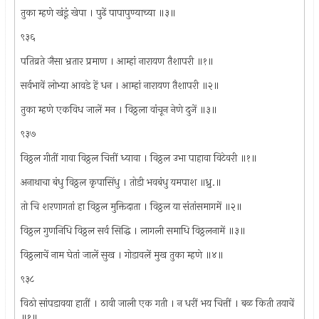
तुका म्हणे खंडूं खेपा । पुढें पापापुण्याच्या ॥३॥
९३६
पतिव्रते जैसा भ्रतार प्रमाण । आम्हां नारायण तैशापरी ॥१॥
सर्वभावें लोभ्या आवडे हें धन । आम्हां नारायण तैशापरी ॥२॥
तुका म्हणे एकविध जालें मन । विठ्ठला वांचून नेणे दुजें ॥३॥
९३७
विठ्ठल गीतीं गावा विठ्ठल चित्तीं ध्यावा । विठ्ठल उभा पाहावा विटेवरी ॥१॥
अनाथाचा बंधु विठ्ठल कृपासिंधु । तोडी भवबंधु यमपाश ॥ध्रु.॥
तो चि शरणागतां हा विठ्ठल मुक्तिदाता । विठ्ठल या संतांसमागमें ॥२॥
विठ्ठल गुणनिधि विठ्ठल सर्व सिद्धि । लागली समाधि विठ्ठलनामें ॥३॥
विठ्ठलाचें नाम घेतां जालें सुख । गोडावलें मुख तुका म्हणे ॥४॥
९३८
विठो सांपडावया हातीं । ठावी जाली एक गती । न धरीं भय चित्तीं । बळ किती तयाचें
॥१॥