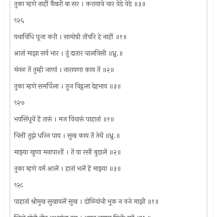
तुका म्हणे नाहीं वैखरी बा सर । करायाचे चार वेडे वेडे ॥३॥
९२६
यथाविधि पूजा करी । सामोग्री तोंवरि हे नाहीं ॥१॥
आतां माझा सर्व भार । तूं दातार चालविसी ॥ध्रु.॥
मंगळ तें तुम्ही जाणां । नारायणा काय तें ॥२॥
तुका म्हणे समर्पिला । तुज विठ्ठला देहभाव ॥३॥
९२७
भवसिंधूचें हें तारूं । मज विचारूं पाहातां ॥१॥
चित्तीं तुझे धरिन पाय । सुख काय तें तेथें ॥ध्रु.॥
माझ्या खुणा मनापाशीं । तें या रसीं बुडालें ॥२॥
तुका म्हणे वर्म आलें । हातां भलें हें माझ्या ॥३॥
९२८
पाहातां श्रीमुख सुखावलें सुख । डोळियांची भूक न वजे माझी ॥१॥