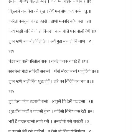
संतांचीं उच्छिष्टें बोलतों उत्तरें । काय म्यां गव्हारें जाणावें हें ॥१॥
विठ्ठलाचे नाम घेता नये शुद्ध । तेथें मज बोध काय कळे ॥ध्रु.॥
करितो कवतुक बोबडा उत्तरी । झणी मजवरि कोप धरा ॥२॥
काय माझी याति नेणां हा विचार । काय मी तें फार बोलों नेणें ॥३॥
तुका म्हणे मज बोलवितो देव । अर्थ गुह्य भाव तो चि जाणे ॥४॥
९१४
चंदनाच्या वासें धरितील नाक । नावडे कनक न घडे हें ॥१॥
साकरेसी गोडी सारिखी सकळां । थोरां मोट्या बाळां धाकुटियां ॥२॥
तुका म्हणे माझें चित्त शुद्ध होतें । तरि का निंदितें जन मज ॥३॥
९१५
तुज ऐसा कोण उदाराची रासी । आपुलें चि देसी पद दासा ॥१॥
शुद्ध हीन कांहीं न पाहासी कुळ । करिसी निर्मळ वास देहीं ॥२॥
भावें हें कदान्न खासी त्याचे घरीं । अभक्तांची परी नावडेती ॥३॥
न वजासी जेथें दुरी दवडितां । न येसी जो चित्ता योगियांच्या ॥४॥