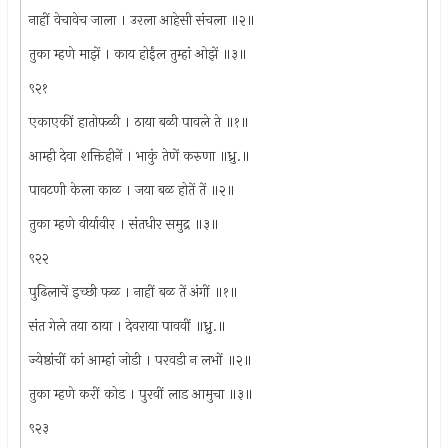
नाहीं वेचावेच जाला । उरला आहेसी संचला ॥२॥
तुका म्हणे माझें । काय होईंल तुम्हां ओझें ॥३॥
९२१
एकाएकीं हातोफळी । ठाया बळी पावले ते ॥१॥
आम्ही देवा शक्तिहीनें । भाकुं तेणें करुणा ॥ध्रु.॥
पावटणी केला काळ । जया बळ होतें तें ॥२॥
तुका म्हणे वीर्यावीर । संतधीर समुद्र ॥३॥
९२२
पुढिलाचें इच्छी फळ । नाहीं बळ तें अंगीं ॥१॥
संत गेले तया ठाया । देवराया पाववीं ॥ध्रु.॥
ज्येष्ठांचीं कां आम्हां जोडी । परवडी न लभों ॥२॥
तुका म्हणे करीं कोड । पुरवीं लाड आमुचा ॥३॥
९२३