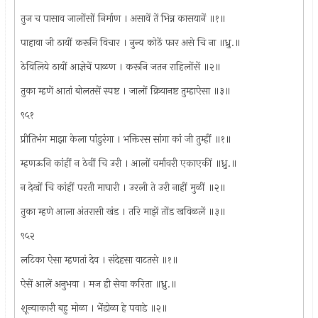
तुज च पासाव जालोंसों निर्माण । असावें तें भिन्न कासयानें ॥१॥
पाहावा जी ठायीं करूनि विचार । नुन्य कोठें फार असे चि ना ॥ध्रु.॥
ठेविलिये ठायीं आज्ञेचें पाळण । करूनि जतन राहिलोंसें ॥२॥
तुका म्हणें आतां बोलतसें स्पष्ट । जालों क्रियानष्ट तुम्हाऐसा ॥३॥
९५१
प्रीतिभंग माझा केला पांडुरंगा । भक्तिरस सांगा कां जी तुम्हीं ॥१॥
म्हणऊनि कांहीं न ठेवीं चि उरी । आलों वर्मावरी एकाएकीं ॥ध्रु.॥
न देखों चि कांहीं परती माघारी । उरली ते उरी नाहीं मुळीं ॥२॥
तुका म्हणे आला अंतरासी खंड । तरि माझें तोंड खविळलें ॥३॥
९५२
लटिका ऐसा म्हणतां देव । संदेहसा वाटतसे ॥१॥
ऐसें आलें अनुभवा । मज ही सेवा करिता ॥ध्रु.॥
शून्याकारी बहु मोळा । भेंडोळा हे पवाडे ॥२॥