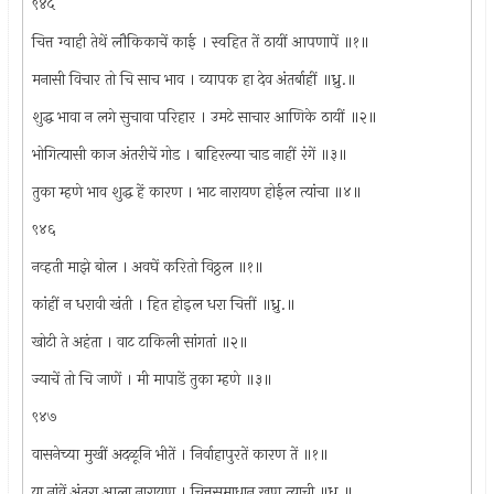
९४५
चित्त ग्वाही तेथें लौकिकाचें काई । स्वहित तें ठायीं आपणापें ॥१॥
मनासी विचार तो चि साच भाव । व्यापक हा देव अंतर्बाहीं ॥ध्रु.॥
शुद्ध भावा न लगे सुचावा परिहार । उमटे साचार आणिके ठायीं ॥२॥
भोगित्यासी काज अंतरीचें गोड । बाहिरल्या चाड नाहीं रंगें ॥३॥
तुका म्हणे भाव शुद्ध हें कारण । भाट नारायण होईल त्यांचा ॥४॥
९४६
नव्हती माझे बोल । अवघें करितो विठ्ठल ॥१॥
कांहीं न धरावी खंती । हित होइल धरा चित्तीं ॥ध्रु.॥
खोटी ते अहंता । वाट टाकिली सांगतां ॥२॥
ज्याचें तो चि जाणें । मी मापाडें तुका म्हणे ॥३॥
९४७
वासनेच्या मुखीं अदळूनि भीतें । निर्वाहापुरतें कारण तें ॥१॥
या नांवें अंतरा आला नारायण । चित्तसमाधान खुण त्याची ॥ध्रु.॥