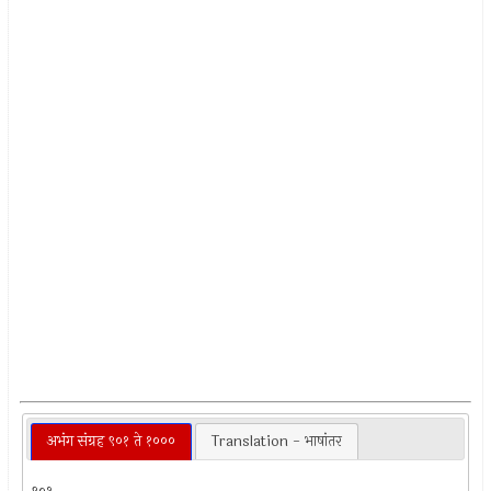
अभंग संग्रह ९०१ ते १०००
Translation - भाषांतर