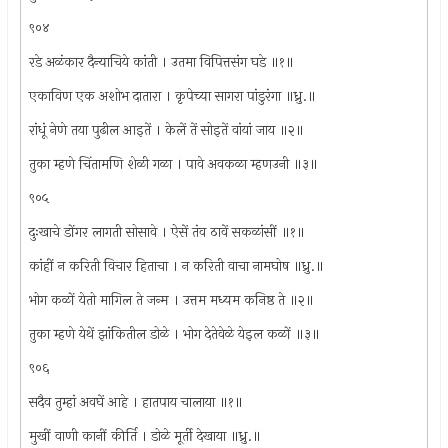
९०४
रडे अळंकार दैन्याचिये कांती । उतमा विपित्तसंग घडे ॥१॥
एकाविण एक अशोभ दातारा । कृपेच्या सागरा पांडुरंगा ॥ध्रु.॥
रांधूं नेणे तया पुढील आइतें । केलें तें सोइतें वांयां जाय ॥२॥
तुका म्हणे चिंतामणि शेळी गळा । पावे अवकळा म्हणउनी ॥३॥
९०५
दुःखाचे डोंगर लागती सोसावे । ऐसें तंव ठावें सकळांसीं ॥१॥
कांहीं न करिती विचार हिताचा । न करिती वाचा नामघोष ॥ध्रु.॥
भोग कळों येतो मागिल ते जन्म । उत्तम मध्यम कनिष्ठ ते ॥२॥
तुका म्हणे येथें झांकितील डोळे । भोग देतेवेळे येइल कळों ॥३॥
९०६
सदैव तुम्हां अवघें आहे । हातपाय चालाया ॥१॥
मुखीं वाणी कानीं कीर्ति । डोळे मूर्ती देखाया ॥ध्रु.॥