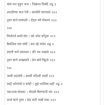
वांयां मज चुकुर करा । विश्वंभरा विनोदें ॥ध्रु.॥
आवडीच्या करा ऐसें । अंतर्वासें जाणतसां ॥२॥
तुका म्हणे समाधानें । होइन मनें मोकळा ॥३॥
९७४
निर्धाराचें अवघें गोड । वाटे कोड कौतुक ॥१॥
बैसलिया भाव पांयीं । बरा तई नाचेन ॥ध्रु.॥
स्वामी कळे सावधान । तरि मन उल्हासे ॥२॥
तुका म्हणे आश्वासावें । प्रेम द्यावें विठ्ठले ॥३॥
९७५
जाली तडातोडी । अवघीं पडिलों उघडीं ॥१॥
नव्हों कोणांची च कांहीं । तुझे भरलिया वाहीं ॥ध्रु.॥
पारुशला संवसार । मोडली बैसण्याची थार ॥२॥
आतां म्हणे तुका । देवा अंतरें राखों नका ॥३॥