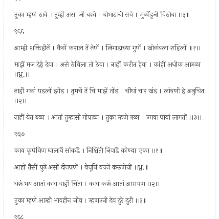
तुका म्हणे ठावे । तुम्ही असा जी बरवे । बोभाटाची सवे । मुळींहुनी विठोबा ॥३॥
९६६
आम्ही शक्तिहीनें । कैसें कराल तें नेणें । लिगाडाच्या गुणें । खोळंबला राहिलों ॥१॥
माझें मज देई देवा । असे ठेविला तो ठेवा । नाहीं करीत हेवा । कांहीं अधीक आगळा
॥ध्रु.॥
नाहीं गळां पडलों झोंड । तुमचें तें चि माझें तोंड । चौघां चार खंड । लांबणी हे अनुचित
॥२॥
नाहीं येत बळा । आतां तुम्हासी गोपाळा । तुका म्हणे गळा । उगवा पायां लागतों ॥३॥
९६७
काय कृपेविण घालावें सांकडें । निश्चिंती निवाडें कोण्या एका ॥१॥
आहों तैसीं पुढें असों दीनपणें । वेचूनि वचनें करुणेचीं ॥ध्रु.॥
धरूं भय आतां काय वाहों चिंता । काय करूं आतां आप्तपण ॥२॥
तुका म्हणे आम्ही भावहीन जीव । म्हणउनी देव दुरे दुरी ॥३॥
९६८