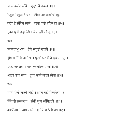
जतन करीन जीवें । शुद्धभावें करूनी ॥१॥
विठ्ठल विठ्ठल हें धन । जीवन अंतकाळींचें ।ध्रु.॥
वर्दळ हें संचित सारूं । बरवा करूं उदिम हा ॥२॥
तुका म्हणे हृदयपेटी । ये संपुटीं सांटवूं ॥३॥
९३४
एवढा प्रभु भावें । तेणें संपुष्टी राहावें ॥१॥
होय भक्तीं केला तैसा । पुरवी धरावी ते इच्छा ॥ध्रु.॥
एवढा जगदानी । मागे तुळसीदळ पाणी ॥२॥
आला नांवा रूपा । तुका म्हणे जाला सोपा ॥३॥
९३५
भाग्यें ऐसी जाली जोडी । आतां घडी विसंभेना ॥१॥
विटेवरी समचरण । संतीं खुण सांगितली ॥ध्रु.॥
अवघें आतां काम सारूं । हा चि करूं कैवाड ॥२॥