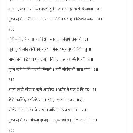
आशा तृष्णा माया चिंता दवडीं दुरी । ठाव आम्हां करीं खेळावया ॥३॥
तुका म्हणे लावीं संताचा सांगात । जेथें न पवे हात किळकाळाचा ॥४॥
९३१
जेथें जावें तेथें कपाळ सरिसें । लाभ तो विशेषें संतसंगें ॥१॥
पूर्व पुण्यें जरि होतीं सानुकूळ । अंतरायमूळ नुपजे तेथें ॥ध्रु.॥
भाग्य तरी नव्हे धन पुत्र दारा । निकट वास बरा संतांपायीं ॥२॥
तुका म्हणे हे चि करावी मिरासी । बळी संतांपाशीं द्यावा जीव ॥३॥
९३२
आतां कांहीं सोस न करीं आणीक । धरीन तें एक हें चि दृढ ॥१॥
जेणें भवसिंधु उतरिजे पार । तुटे हा दुस्तर गर्भवास ॥ध्रु.॥
जोडीन ते आतां देवाचे चरण । अविनाश धन परमार्थ ॥२॥
तुका म्हणे बरा जोडला हा देह । मनुष्यपणें इहलोका आलों ॥३॥
९३३