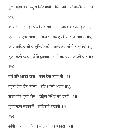
तुका म्हणे अगा चतुरा शिरोमणी । विचारावें मनीं केशीराजा ॥३॥
९७१
काय आतां आम्हीं पोट चि भरावें । जग चाळवावें भक्त म्हुण ॥१॥
ऐसा तरि एक सांगा जी विचार । बहु होतों फार कासावीस ॥ध्रु.॥
काय कवित्वाची घालूनियां रूढी । करूं जोडाजोडी अक्षरांची ॥२॥
तुका म्हणे काय गुंपोनि दुकाना । राहों नारायणा करुनी घात ॥३॥
९७२
वर्म तरि आम्हां दावा । काय देवा जाणें मी ॥१॥
बहुतां रंगीं हीन जालों । तरि आलों शरण ॥ध्रु.॥
द्याल जरि तुम्ही धीर । होईल स्थिर मन ठायीं ॥२॥
तुका म्हणे सत्ताबळें । लडिवाळें राखावीं ॥३॥
९७३
सांगों काय नेणा देवा । बोलाची त्या आवडी ॥१॥