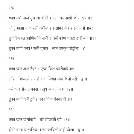
९१८
काय उणें जालें तुज समर्थासी । ऐसा मजपाशीं कोण दोष ॥१॥
जो तूं माझा न करिसी अंगीकार । सांगेन वेव्हार संतांमधीं ॥२॥
तुजविण रत आणिकांचे ठायीं । ऐसें कोण ग्वाही दावीं मज ॥३॥
तुका म्हणे काय धरूनी गुमान । सांग उगवून पांडुरंगा ॥४॥
९१९
काय करूं आन दैवतें । एका विण पंढरीनाथें ॥१॥
सरिता मिळाली सागरीं । आणिकां नांवां कैची उरी ॥ध्रु.॥
अनेक दीपीचा प्रकाश । सूर्य उगवतां नाश ॥२॥
तुका म्हणे नेणें दुजें । एका विण पंढरीराजें ॥३॥
९२०
काय करूं कर्माकर्म । बरें सांपडलें वर्म ॥१॥
होसी नामा च सारिका । समजाविली नाहीं लेखा ॥ध्रु.॥