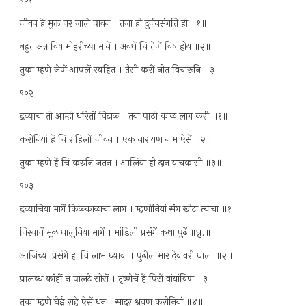
९०१
जीवन हे मुक्त नर जाले पावन । तजा हो दुर्जनसंगति ही ॥१॥
बहुत अन्न विष मोहरीच्या मानें । अवघें चि तेणें विष होय ॥२॥
तुका म्हणे जेणें आपलें स्वहित । तैसी करीं नीत विचारूनि ॥३॥
९०२
द्रव्याचा तो आम्ही धरितों विटाळ । तया पाठी काळ लाग करी ॥१॥
करोनियां हें चि राहिलों जीवन । एक नारायण नाम ऐसें ॥२॥
तुका म्हणे हें चि करुनि जतन । आलिया ही दान याचकासी ॥३॥
९०३
द्रव्याचिया मागें किळकाळाचा लाग । म्हणोनियां संग खोटा त्याचा ॥१॥
निरयाचें मूळ घालुनिया मागें । मांडिली प्रसंगें कथा पुढें ॥ध्रु.॥
आजिच्या प्रसंगें हा चि लाभ घ्यावा । पुढील भार देवावरी घाला ॥२॥
प्रालब्ध कांहीं न पालटे सोसें । तृष्णेचें हें पिसें वांयांविण ॥३॥
तुका म्हणे घेई राहे ऐसें धन । सादर श्रवण करोनियां ॥४॥