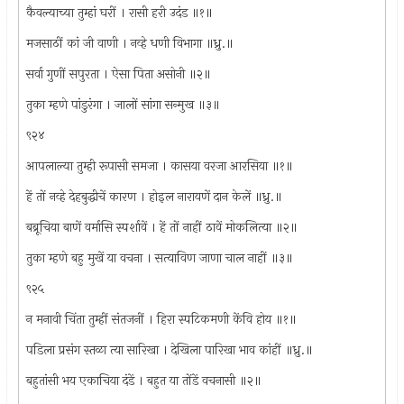
कैवल्याच्या तुम्हां घरीं । रासी हरी उदंड ॥१॥
मजसाठीं कां जी वाणी । नव्हे धणी विभागा ॥ध्रु.॥
सर्वा गुणीं सपुरता । ऐसा पिता असोनी ॥२॥
तुका म्हणे पांडुरंगा । जालों सांगा सन्मुख ॥३॥
९२४
आपलाल्या तुम्ही रूपासी समजा । कासया वरजा आरसिया ॥१॥
हें तों नव्हे देहबुद्धीचें कारण । होइल नारायणें दान केलें ॥ध्रु.॥
बब्रूचिया बाणें वर्मासि स्पर्शावें । हें तों नाहीं ठावें मोकलित्या ॥२॥
तुका म्हणे बहु मुखें या वचना । सत्याविण जाणा चाल नाहीं ॥३॥
९२५
न मनावी चिंता तुम्हीं संतजनीं । हिरा स्पटिकमणी केंवि होय ॥१॥
पडिला प्रसंग स्तळा त्या सारिखा । देखिला पारिखा भाव कांहीं ॥ध्रु.॥
बहुतांसी भय एकाचिया दंडें । बहुत या तोंडें वचनासी ॥२॥