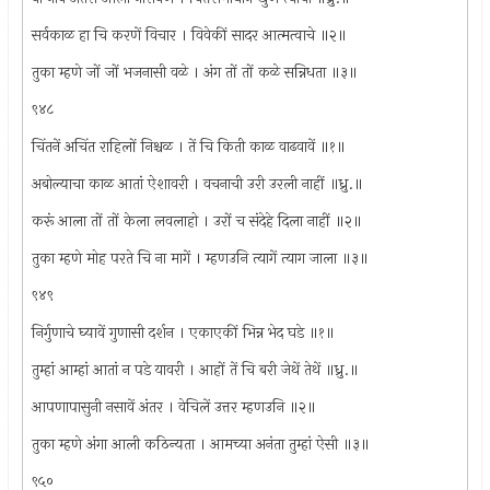
सर्वकाळ हा चि करणें विचार । विवेकीं सादर आत्मत्वाचे ॥२॥
तुका म्हणे जों जों भजनासी वळे । अंग तों तों कळे सन्निधता ॥३॥
९४८
चिंतनें अचिंत राहिलों निश्चळ । तें चि किती काळ वाढवावें ॥१॥
अबोल्याचा काळ आतां ऐशावरी । वचनाची उरी उरली नाहीं ॥ध्रु.॥
करूं आला तों तों केला लवलाहो । उरों च संदेहे दिला नाहीं ॥२॥
तुका म्हणे मोह परते चि ना मागें । म्हणउनि त्यागें त्याग जाला ॥३॥
९४९
निर्गुणाचे घ्यावें गुणासी दर्शन । एकाएकीं भिन्न भेद घडे ॥१॥
तुम्हां आम्हां आतां न पडे यावरी । आहों तें चि बरी जेथें तेथें ॥ध्रु.॥
आपणापासुनी नसावें अंतर । वेचिलें उत्तर म्हणउनि ॥२॥
तुका म्हणे अंगा आली कठिन्यता । आमच्या अनंता तुम्हां ऐसी ॥३॥
९५०