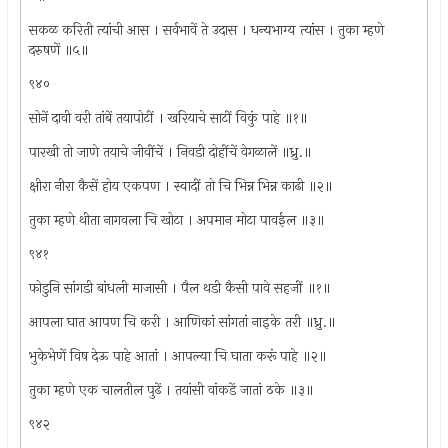
सकळ करिती त्यांची आस । सर्वभावें ते उदास । धन्यभाग्य त्यांस । तुका म्हणे
दरुषणें ॥५॥
९४०
सोनें दावी वरी तांबें तयापोटीं । खरियाचे साटीं विकुं पाहे ॥१॥
पारखी तो जाणे तयाचे जीवींचें । निवडी दोहींचें वेगळालें ॥ध्रु.॥
क्षीरा नीरा कैसें होय एकपण । स्वादीं तो चि भिन्न भिन्न काढी ॥२॥
तुका म्हणे थीता नागवला चि खोटा । अपमान मोटा पावईल ॥३॥
९४१
फोडुनि सांगडी बांधली माजासी । पैल थडी कैसी पावे सहजीं ॥१॥
आपला घात आपण चि करी । आणिकां सांगतां नाइके तरी ॥ध्रु.॥
भुकेभेणें विष देऊ पाहे आतां । आपल्या चि घाता करूं पाहे ॥२॥
तुका म्हणे एक चालतील पुढें । तयांसी वांकडें जातां ठके ॥३॥
९४२