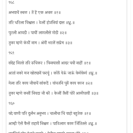
९५८
अभयाचें स्थळ । तें हें एक अचळ ॥१॥
तरि धरिला विश्वास । ठेलों होउनियां दास ॥ध्रु.॥
पुरली आवडी । पायीं लागलीसे गोडी ॥२॥
तुका म्हणे कंठीं नाम । अंगीं भरलें सप्रेम ॥३॥
९५९
संदेह निरसे तरि रुचिकर । फिक्यासी आदर चवी नाहीं ॥१॥
आतां नको मज खोट्यानें फटवूं । कोठें येऊं जाऊं वेळोवेळां ॥ध्रु.॥
गेला तरि काय जीवाचें सांकडें । वांचउनि पुढें काय काज ॥२॥
तुका म्हणे कसीं निवडा जी बरें । केलीं तैसीं पोरें आळीपायीं ॥३॥
९६०
वदे वाणी परि दुर्लभ अनुभव । चालीचा चि वाहो बहुतेक ॥१॥
आम्ही ऐसें कैसें राहावें निश्चळ । पाठिलाग काळ जिंतितसे ॥ध्रु.॥