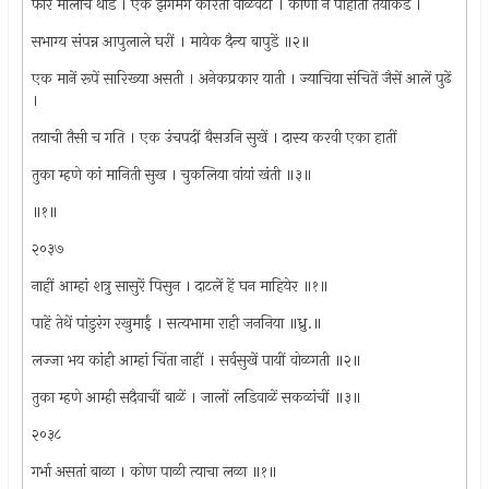
फार मोलाचे थोडे । एक झगमग करिती वाळवंटीं । कोणी न पाहाती तयांकडे ।
सभाग्य संपन्न आपुलाले घरीं । मायेक दैन्य बापुडें ॥२॥
एक मानें रूपें सारिख्या असती । अनेकप्रकार याती । ज्याचिया संचितें जैसें आलें पुढें
।
तयाची तैसी च गति । एक उंचपदीं बैसउनि सुखें । दास्य करवी एका हातीं
तुका म्हणे कां मानिती सुख । चुकलिया वांयां खंती ॥३॥
॥१॥
२०३७
नाहीं आम्हां शत्रु सासुरें पिसुन । दाटलें हें घन माहियेर ॥१॥
पाहें तेथें पांडुरंग रखुमाईं । सत्यभामा राही जननिया ॥ध्रु.॥
लज्जा भय कांही आम्हां चिंता नाहीं । सर्वसुखें पायीं वोळगती ॥२॥
तुका म्हणे आम्ही सदैवाचीं बाळें । जालों लडिवाळें सकळांचीं ॥३॥
२०३८
गर्भा असतां बाळा । कोण पाळी त्याचा लळा ॥१॥