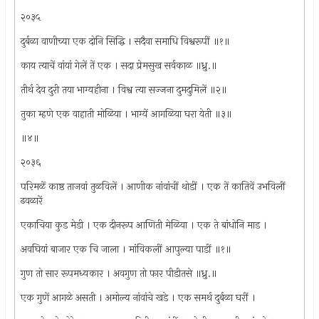
२०३५
दुर्बळा वाणीच्या एक दोनि सिद्धि । सदैवा समाधि विश्वरूपीं ॥१॥
काय त्याचें वांयां गेलें तें एक । सदा प्रेमसुख सर्वकाळ ॥ध्रु.॥
तीर्थ देव दुरी तया भाग्यहीना । विश्व त्या सज्जना दुमदुमिलें ॥२॥
तुका म्हणे एक वाहाती मोळिया । भाग्यें आगळिया घरा येती ॥३॥
॥४॥
२०३६
परिमळें काष्ठ ताजवां तुळविलें । आणीक नांवांचीं थोडीं । एक तें कातिवें उभविलीं
ढवळारें
एकाचिया कुड मेडी । एक दीनरूप आणिती मेळिया । एक ते बांधोनि माड ।
अवघियां बाजार एक चि जाला । मांविकलीं आपुल्या पाडीं ॥१॥
गुण तो सार रूपमध्यकार । अवगुण तो फार पीडीतसे ॥ध्रु.॥
एक गुणें आगळे असती । अमोल्य नांवांचे खडे । एक समर्थ दुर्बळा घरीं ।