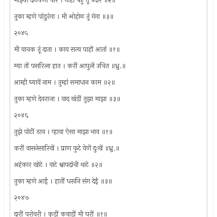
माझ्या दीनपणां पार । नाहीं बहु तूं उदार ॥२॥
तुका म्हणे पांडुरंगा । मी ओहोळ तूं गंगा ॥३॥
२०४५
मी याचक तूं दाता । काय सत्य पाहों आतां ॥१॥
म्या तों पसरिला हात । करीं आपुलें उचित ॥ध्रु.॥
आम्ही घ्यावें नाम । तुम्हां समाधान काम ॥२॥
तुका म्हणे देवराजा । वाद खंडीं तुझा माझा ॥३॥
२०४६
तुझे पोटीं ठाव । व्हावा ऐसा माझा भाव ॥१॥
करीं वासनेसारिखें । प्राण फुटे येणें दुःखें ॥ध्रु.॥
अहंकार खोटे । वाटे श्वापदांची थाटे ॥२॥
तुका म्हणे आईं । हातीं धरूनि संग देईं ॥३॥
२०४७
दारीं परोवरी । कुडीं कवाडीं मी घरीं ॥१॥