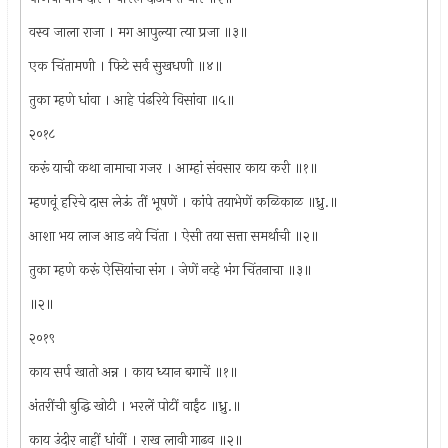
वस्व जाला राजा । मग आपुल्या त्या प्रजा ॥३॥
एक चिंतामणी । फिटे सर्व सुखधणी ॥४॥
तुका म्हणे धांवा । आहे पंढरिये विसांवा ॥५॥
२०१८
करूं याची कथा नामाचा गजर । आम्हां संवसार काय करी ॥१॥
म्हणवूं हरिचे दास लेऊं तीं भूषणें । कांपे तयाभेणें कळिकाळ ॥ध्रु.॥
आशा भय लाज आड नये चिंता । ऐसी तया सत्ता समर्थाची ॥२॥
तुका म्हणे करूं ऐसियांचा संग । जेणें नव्हे भंग चिंतनाचा ॥३॥
॥२॥
२०१९
काय सर्प खातो अन्न । काय ध्यान बगाचें ॥१॥
अंतरींची बुद्धि खोटी । भरलें पोटीं वाईंट ॥ध्रु.॥
काय उंदीर नाहीं धांवीं । राख लावी गाढव ॥२॥