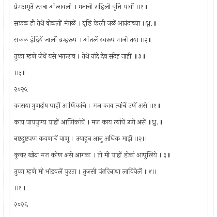
प्रेमअमृतें रसना ओलावली । मनाची राहिली वृत्ति पायीं ॥१॥
सकळ ही तेथें वोळलीं मंगळें । वृष्टि केली जळें आनंदाच्या ॥ध्रु.॥
सकळ इंद्रियें जालीं ब्रम्हरूप । ओतलें स्वरूप माजी तया ॥२॥
तुका म्हणे जेथें वसे भक्तराव । तेथें नांदे देव संदेह नाहीं ॥३॥
॥३॥
२०२५
कासया गुणदोष पाहों आणिकांचे । मज काय त्यांचें उणें असे ॥१॥
काय पापपुण्य पाहों आणिकांचें । मज काय त्यांचें उणें असें ॥ध्रु.॥
नष्टदुष्टपण कवणाचें वाणू । तयाहून आनु अधिक माझें ॥२॥
कुचर खोटा मज कोण असे आगळा । तो मी पाहों डोळां आपुलिये ॥३॥
तुका म्हणे मी भांडवलें पुरता । तुजसी पंढरिनाथा लावियेलें ॥४॥
॥१॥
२०२६