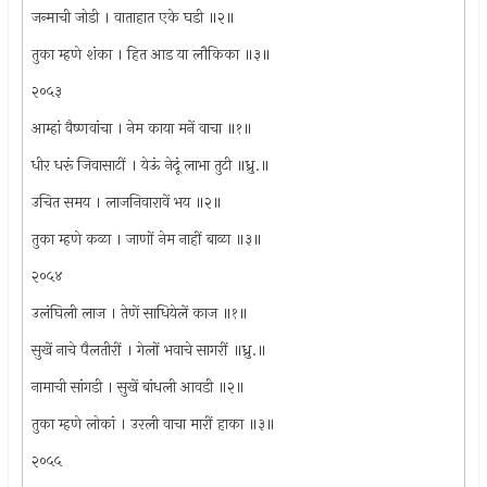
जन्माची जोडी । वाताहात एके घडी ॥२॥
तुका म्हणे शंका । हित आड या लौकिका ॥३॥
२०५३
आम्हां वैष्णवांचा । नेम काया मनें वाचा ॥१॥
धीर धरूं जिवासाटीं । येऊं नेदूं लाभा तुटी ॥ध्रु.॥
उचित समय । लाजनिवारावें भय ॥२॥
तुका म्हणे कळा । जाणों नेम नाहीं बाळा ॥३॥
२०५४
उलंघिली लाज । तेणें साधियेलें काज ॥१॥
सुखें नाचे पैलतीरीं । गेलों भवाचे सागरीं ॥ध्रु.॥
नामाची सांगडी । सुखें बांधली आवडी ॥२॥
तुका म्हणे लोकां । उरली वाचा मारीं हाका ॥३॥
२०५५