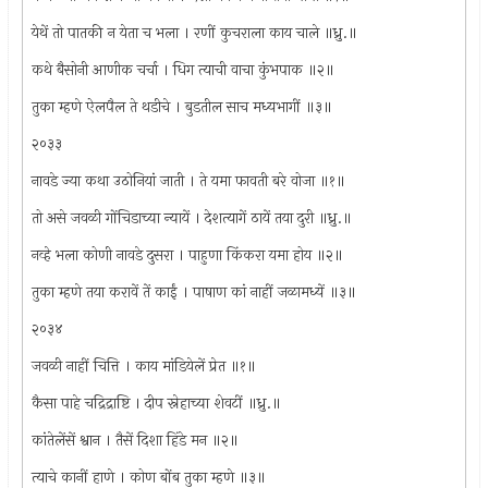
येथें तो पातकी न येता च भला । रणीं कुचराला काय चाले ॥ध्रु.॥
कथे बैसोनी आणीक चर्चा । धिग त्याची वाचा कुंभपाक ॥२॥
तुका म्हणे ऐलपैल ते थडीचे । बुडतील साच मध्यभागीं ॥३॥
२०३३
नावडे ज्या कथा उठोनियां जाती । ते यमा फावती बरे वोजा ॥१॥
तो असे जवळी गोंचिडाच्या न्यायें । देशत्यागें ठायें तया दुरी ॥ध्रु.॥
नव्हे भला कोणी नावडे दुसरा । पाहुणा किंकरा यमा होय ॥२॥
तुका म्हणे तया करावें तें काईं । पाषाण कां नाहीं जळामध्यें ॥३॥
२०३४
जवळी नाहीं चित्ति । काय मांडियेलें प्रेत ॥१॥
कैसा पाहे चद्रिद्राष्टि । दीप स्नेहाच्या शेवटीं ॥ध्रु.॥
कांतेलेंसें श्वान । तैसें दिशा हिंडे मन ॥२॥
त्याचे कानीं हाणे । कोण बोंब तुका म्हणे ॥३॥