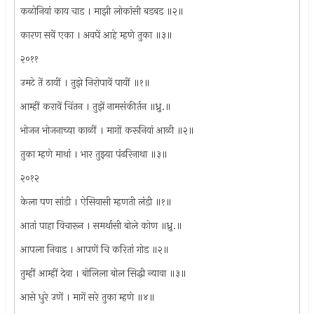
कळोनियां काय चाड । माझी लोकांसी बडबड ॥२॥
कारण सवें एका । अवघें आहे म्हणे तुका ॥३॥
२०११
उमटे तें ठायीं । तुझे निरोपावें पायीं ॥१॥
आम्हीं करावें चिंतन । तुझें नामसंकीर्तन ॥ध्रु.॥
भोजन भोजनाच्या काळीं । मागों करूनियां आळी ॥२॥
तुका म्हणे माथां । भार तुझ्या पंढरिनाथा ॥३॥
२०१२
केला पण सांडी । ऐसियासी म्हणती लंडी ॥१॥
आतां पाहा विचारून । समर्थासी बोले कोण ॥ध्रु.॥
आपला निवाड । आपणें चि करितां गोड ॥२॥
तुम्हीं आम्हीं देवा । बोलिला बोल सिद्धी न्यावा ॥३॥
आसे धुरे उणें । मागें सरे तुका म्हणे ॥४॥