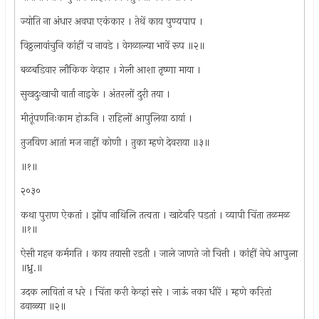
ज्योति ना अंधार अवघा एकंकार । तेथें काय पुण्यपाप ।
विठ्ठलावांचुनि कांहीं च नावडे । वेगळाल्या भावें रूप ॥२॥
बळबडिवार लौकिक वेव्हार । गेली आशा तृष्णा माया ।
सुखदुःखाची वार्ता नाइके । अंतरलों दुरी तया ।
मीतूंपणनिःकाम होऊनि । राहिलों आपुलिया ठायां ।
तुजविण आतां मज नाहीं कोणी । तुका म्हणे देवराया ॥३॥
॥१॥
२०३०
कथा पुराण ऐकतां । झोंप नाथिलि तत्वता । खाटेवरि पडतां । व्यापी चिंता तळमळ
॥१॥
ऐसी गहन कर्मगति । काय तयासी रडती । जाले जाणते जो चित्ती । कांहीं नेघे आपुला
॥ध्रु.॥
उदक लावितां न धरे । चिंता करी केव्हां सरे । जाऊं नका धीरें । म्हणे करितां
ढवाळ्या ॥२॥