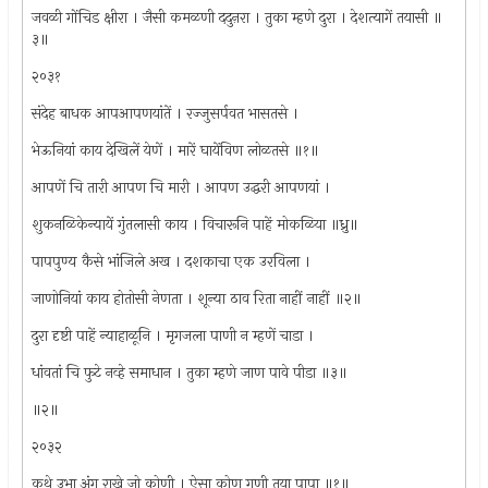
जवळी गोंचिड क्षीरा । जैसी कमळणी ददुऩरा । तुका म्हणे दुरा । देशत्यागें तयासी ॥
३॥
२०३१
संदेह बाधक आपआपणयांतें । रज्जुसर्पवत भासतसे ।
भेऊनियां काय देखिलें येणें । मारें घायेंविण लोळतसे ॥१॥
आपणें चि तारी आपण चि मारी । आपण उद्धरी आपणयां ।
शुकनळिकेन्यायें गुंतलासी काय । विचारूनि पाहें मोकळिया ॥ध्रु॥
पापपुण्य कैसे भांजिले अख । दशकाचा एक उरविला ।
जाणोनियां काय होतोसी नेणता । शून्या ठाव रिता नाहीं नाहीं ॥२॥
दुरा दृष्टी पाहें न्याहाळूनि । मृगजला पाणी न म्हणें चाडा ।
धांवतां चि फुटे नव्हे समाधान । तुका म्हणे जाण पावे पीडा ॥३॥
॥२॥
२०३२
कथे उभा अंग राखे जो कोणी । ऐसा कोण गणी तया पापा ॥१॥