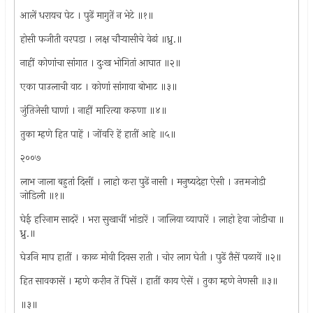
आलें धरायच पेट । पुढें मागुतें न भेटे ॥१॥
होसी फजीती वरपडा । लक्ष चौर्‍यासीचे वेढां ॥ध्रु.॥
नाहीं कोणांचा सांगात । दुःख भोगितां आघात ॥२॥
एका पाउलाची वाट । कोणां सांगावा बोभाट ॥३॥
जुंतिजेसी घाणां । नाहीं मारित्या करुणा ॥४॥
तुका म्हणे हित पाहें । जोंवरि हें हातीं आहे ॥५॥
२००७
लाभ जाला बहुतां दिसीं । लाहो करा पुढें नासी । मनुष्यदेहा ऐसी । उत्तमजोडी
जोडिली ॥१॥
घेई हरिनाम सादरें । भरा सुखाचीं भांडारें । जालिया व्यापारें । लाहो हेवा जोडीचा ॥
ध्रु.॥
घेउनि माप हातीं । काळ मोवी दिवस राती । चोर लाग घेती । पुढें तैसें पळावें ॥२॥
हित सावकासें । म्हणे करीन तें पिसें । हातीं काय ऐसें । तुका म्हणे नेणसी ॥३॥
॥३॥