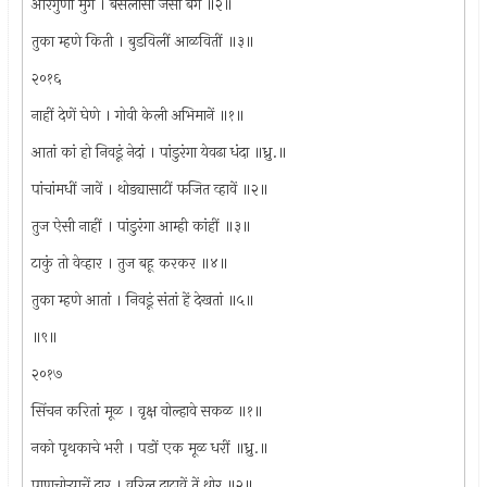
आरगुणी मुग । बैसलासी जैसा बग ॥२॥
तुका म्हणे किती । बुडविलीं आळवितीं ॥३॥
२०१६
नाहीं देणें घेणे । गोवी केली अभिमानें ॥१॥
आतां कां हो निवडूं नेदां । पांडुरंगा येवढा धंदा ॥ध्रु.॥
पांचांमधीं जावें । थोड्यासाटीं फजित व्हावें ॥२॥
तुज ऐसी नाहीं । पांडुरंगा आम्ही कांहीं ॥३॥
टाकुं तो वेव्हार । तुज बहू करकर ॥४॥
तुका म्हणे आतां । निवडूं संतां हें देखतां ॥५॥
॥९॥
२०१७
सिंचन करितां मूळ । वृक्ष वोल्हावे सकळ ॥१॥
नको पृथकाचे भरी । पडों एक मूळ धरीं ॥ध्रु.॥
पाणचोर्‍याचें दार । वरिल दाटावें तें थोर ॥२॥