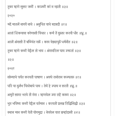
तुका म्हणे सुसर जळीं । काउळीं कां न न्हाती ॥३॥
२०२०
मदें मातलें नागवें नाचे । अनुचित वाचे बडबडी ॥१॥
आतां शिकवावा कोणासी विचार । कर्म तें दुस्तर करवी धीट ॥ध्रु.॥
आलें अंगासी तें बळिवंत गाढें । काय वेड्यापुढें धर्मनीत ॥२॥
तुका म्हणे कळों येईंल तो भाव । अंगावरिल घाव उमटतां ॥३॥
॥२॥
२०२१
सोन्याचे पर्वत करवती पाषाण । अवघे रानोरान कल्पतरू ॥१॥
परि या दुर्लभ विठोबाचे पाय । तेथें हे उपाय न सरती ॥ध्रु.॥
अमृतें सागर भरवे ती गंगा । म्हणवेल उगा राहें काळा ॥२॥
भूत भविष्य कळों येईंल वर्तमान । करवती प्रसन्न रिद्धिसिद्धी ॥३॥
स्थान मान कळों येती योगमुद्रा । नेववेल वारा ब्रम्हांडासी ॥४॥