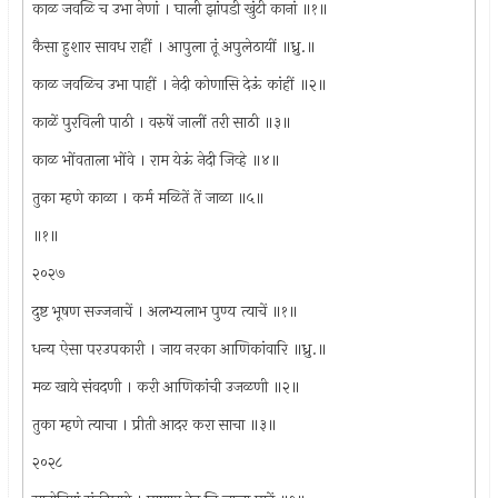
काळ जवळि च उभा नेणां । घाली झांपडी खुंटी कानां ॥१॥
कैसा हुशार सावध राहीं । आपुला तूं अपुलेठायीं ॥ध्रु.॥
काळ जवळिच उभा पाहीं । नेदी कोणासि देऊं कांहीं ॥२॥
काळें पुरविली पाठी । वरुषें जालीं तरी साठी ॥३॥
काळ भोंवताला भोंवे । राम येऊं नेदी जिव्हे ॥४॥
तुका म्हणे काळा । कर्म मळितें तें जाळा ॥५॥
॥१॥
२०२७
दुष्ट भूषण सज्जनाचें । अलभ्यलाभ पुण्य त्याचें ॥१॥
धन्य ऐसा परउपकारी । जाय नरका आणिकांवारि ॥ध्रु.॥
मळ खाये संवदणी । करी आणिकांची उजळणी ॥२॥
तुका म्हणे त्याचा । प्रीती आदर करा साचा ॥३॥
२०२८