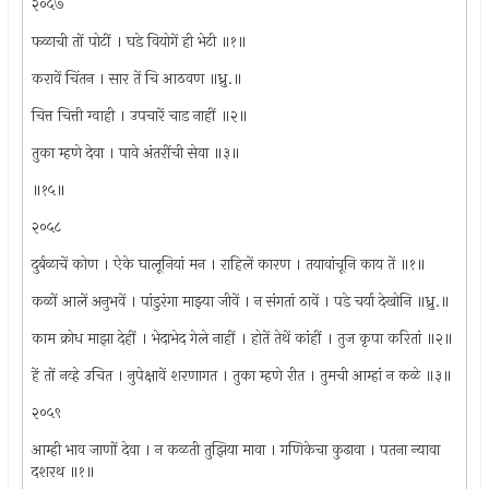
२०५७
फळाची तों पोटीं । घडे वियोगें ही भेटी ॥१॥
करावें चिंतन । सार तें चि आठवण ॥ध्रु.॥
चित्त चित्ती ग्वाही । उपचारें चाड नाहीं ॥२॥
तुका म्हणे देवा । पावे अंतरींची सेवा ॥३॥
॥१५॥
२०५८
दुर्बळाचें कोण । ऐके घालूनियां मन । राहिलें कारण । तयावांचूनि काय तें ॥१॥
कळों आलें अनुभवें । पांडुरंगा माझ्या जीवें । न संगतां ठावें । पडे चर्या देखोनि ॥ध्रु.॥
काम क्रोध माझा देहीं । भेदाभेद गेले नाहीं । होतें तेथें कांहीं । तुज कृपा करितां ॥२॥
हें तों नव्हे उचित । नुपेक्षावें शरणागत । तुका म्हणे रीत । तुमची आम्हां न कळे ॥३॥
२०५९
आम्ही भाव जाणों देवा । न कळती तुझिया मावा । गणिकेचा कुढावा । पतना न्यावा
दशरथ ॥१॥