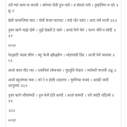
तरी म्यां काय गा करावें । कोण्या रीती तुज पावें । न संगतां ठावें । तुम्हांविण न पडे ॥
ध्रु.॥
दोनी फाकलिया वाटा । गोवी केला घटापटा । नव्हे धीर फांटा । आड रानें भरती ॥२॥
तुका म्हणे माझे डोळे । तुझे देखती हे चाळे । आतां येणें वेळे । चरण जीवें न सोडीं ॥
३॥
२०६०
वेरझारीं जाला सीण । बहु केलें क्षीदक्षीण । भांडणासी दिन । आजी येथें फावला ॥
१॥
आतां काय भीड भार । धरूनियां लोकचार । बुडवूनि वेव्हार । सरोबरी करावी ॥ध्रु.॥
आलें बहुतांच्या मना । कां रे न होसी शाहाणा । मुळींच्या वचना । आम्ही जागों
आपुल्या ॥२॥
तुका म्हणे चौघांमधीं । तुज नेलें होतें आधीं । आतां नामधीं । उरी कांहीं राहिली ॥
३॥
॥३॥
२०६१