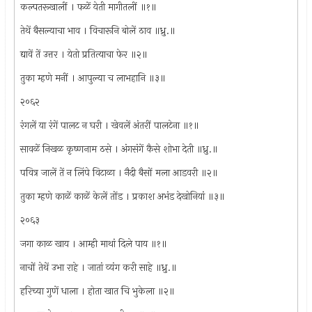
कल्पतरूखालीं । फळें येती मागीतलीं ॥१॥
तेथें बैसल्याचा भाव । विचारूनि बोलें ठाव ॥ध्रु.॥
द्यावें तें उत्तर । येतो प्रतित्याचा फेर ॥२॥
तुका म्हणे मनीं । आपुल्या च लाभहानि ॥३॥
२०६२
रंगलें या रंगें पालट न घरी । खेवलें अंतरीं पालटेना ॥१॥
सावळें निखळ कृष्णनाम ठसे । अंगसंगें कैसे शोभा देती ॥ध्रु.॥
पवित्र जालें तें न लिंपे विटाळा । नैदी बैसों मला आडवरी ॥२॥
तुका म्हणे काळें काळें केलें तोंड । प्रकाश अभंड देखोनियां ॥३॥
२०६३
जगा काळ खाय । आम्ही माथां दिले पाय ॥१॥
नाचों तेथें उभा राहे । जातां व्यंग करी साहे ॥ध्रु.॥
हरिच्या गुणें धाला । होता खात चि भुकेला ॥२॥