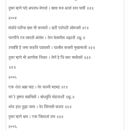
तुका म्हणे घडे अपराध नेणतां । द्यावा मज आतां ठाव पायीं ॥३॥
२००४
संतांचे घरींचा दास मी कामारी । दारीं परोपरीं लोळतसें ॥१॥
चरणींचे रज लागती अंगांस । तेण बेताळीस उद्धरती ॥ध्रु.॥
उच्छष्टि हें जमा करुनि पत्रावळी । घालीन कवळी मुखामाजी ॥२॥
तुका म्हणे मी आणीक विचार । नेणें हे चि सार मानीतसें ॥३॥
॥४॥
२००५
एक शेरा अन्ना चाड । येर वाउगी बडबड ॥१॥
कां रे तृष्णा वाढविसी । बांधवूनि मोहपाशीं ॥ध्रु.॥
ओठ हात तुझा जागा । येर सिणसी वाउगा ॥२॥
तुका म्हणे श्रम । एक विसरतां राम ॥३॥
२००६