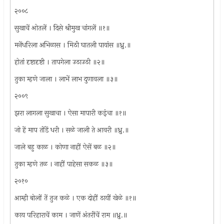
२००८
सुखाचें ओतलें । दिसे श्रीमुख चांगलें ॥१॥
मनेंधरिला अभिळास । मिठी घातली पायांस ॥ध्रु.॥
होतां दृष्टादृष्टी । तापगेला उठाउठी ॥२॥
तुका म्हणे जाला । लाभें लाभ दुणावला ॥३॥
२००९
झरा लागला सुखाचा । ऐसा मापारी कइंचा ॥१॥
जो हें माप तोंडें धरी । सळे जाली ते आवरी ॥ध्रु.॥
जाले बहु काळ । कोणा नाहीं ऐसें बळ ॥२॥
तुका म्हणे तळ । नाहीं पाहेसा सकळ ॥३॥
२०१०
आम्ही बोलों तें तुज कळे । एक दोहीं ठायीं खेळे ॥१॥
काय परिहाराचें काम । जाणें अंतरींचें राम ॥ध्रु.॥