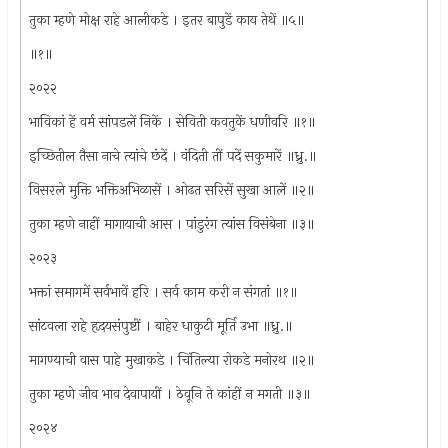
तुका म्हणे मोक्ष राहे आलीकडे । इतर बापुडें काय तेथें ॥५॥
॥१॥
२०२२
भाविकां हें वर्म सांपडलें निकें । सेविती कवतुकें धणीवरि ॥१॥
इच्छितील तैसा नाचे त्यांचे छंदें । वंदिती तीं पदें सकुमारें ॥ध्रु.॥
विसरले मुक्ति भक्तिअभिळासें । ओढत सरिसें सुखा आलें ॥२॥
तुका म्हणे नाहीं मागायाची आस । पांडुरंग त्यांस विसंबेना ॥३॥
२०२३
भक्तां समागमें सर्वभावें हरि । सर्व काम करी न संगतां ॥१॥
सांटवला राहे हृदयसंपुष्टीं । बाहेर धाकुटी मूर्ति उभा ॥ध्रु.॥
मागण्याची वास पाहे मुखाकडे । चिंतिल्या रोकडे मनोरथ ॥२॥
तुका म्हणे जीव भाव देवापायीं । ठेवूनि ते कांहीं न मगती ॥३॥
२०२४