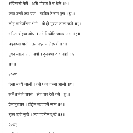
अग्निमाजी गेलें । अग्नि होऊन तें च ठेलें ॥१॥
काय उरलें तया पण । मागील तें नाम गुण ॥ध्रु.॥
लोह लागेपरिसा अंगीं । तो ही भूषण जाला जगीं ॥२॥
सरिता वोहळा ओघा । गंगे मिळोनि जाल्या गंगा ॥३॥
चंदनाच्या वासें । तरु चंदन जालेस्पर्शे ॥४॥
तुका जडला संतां पायीं । दुजेपणा ठाव नाहीं ॥५॥
॥४॥
२०४१
ऐशा भाग्यें जालों । तरी धन्य जन्मा आलों ॥१॥
रुळें तळीले पायरी । संत पाय देती वरी ॥ध्रु.॥
प्रेमामृतपान । होईंल चरणरजें स्नान ॥२॥
तुका म्हणे सुखें । तया हरतील दुःखें ॥३॥
२०४२