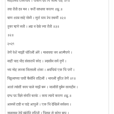
साहोनियां टांकीघाये । पाषाण देव चि जाला पाहें ॥१॥
तया रीती दृढ मन । करीं साधाया कारण ॥ध्रु.॥
बाण शस्त्र साहे गोळी । सुरां ठाव उंच स्थळीं ॥२॥
तुका म्हणे सती । अग्न न देखे ज्या रीती ॥३॥
॥२॥
२०२९
तेणें वेशें माझीं चोरिलीं अंगें । मानावया जग आत्मैपणे ।
नाहीं चाड भीड संसाराचें कोड । उदासीन सर्व गुणें ।
भय मोह लज्जा निरसली शंका । अवघियां एक चि पणें ।
विठ्ठलाच्या पायीं बैसोनि राहिलीं । भागलीं नुटित तेणें ॥१॥
आतां त्यांसीं काय चाले माझें बळ । जालोंसें दुर्बळ सत्वहीन ।
दग्ध पट दिसे संगति बरवंट । काय त्याचें कारण ॥ध्रु.॥
आळसें दृष्टी न पाहे आपुलें । एक चि देखिलें सर्वरूप ।
मानामान तेथें खुंटोनि राहिलें । पिसुन तो कोण बाप ।