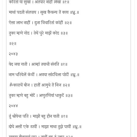
करितां या सुखा । अंतपार नाहीं लेखा ॥१॥
माथां पडती संतपाय । सुख कैवल्य तें काय ॥ध्रु.॥
ऐसा लाभ नाहीं । दुजा विचारितां कांहीं ॥२॥
तुका म्हणे गोड । तेथें पुरे माझें कोड ॥३॥
॥२॥
२०४३
वेद जया गाती । आम्हां तयाची संगति ॥१॥
नाम धरियेलें कंठीं । अवघा सांटविला पोटीं ॥ध्रु.॥
ॐकाराचें बीज । हातीं आमुचे तें निज ॥२॥
तुका म्हणे बहु मोटें । अणुरणियां धाकुटें ॥३॥
२०४४
तूं श्रीयेचा पति । माझी बहु हीन याती ॥१॥
दोघे असों एके ठायीं । माझा माथा तुझे पायीं ॥ध्रु.॥