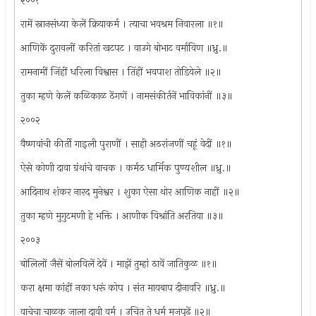
२००१
रामें स्नानसंध्या केलें क्रियाकर्म । त्याचा भवश्रम निवारला ॥१॥
आणिकें दुरावलीं करितां खटपट । वाउगे बोभाट वर्माविण ॥ध्रु.॥
रामनामीं जिंहीं धरिला विश्वास । तिंहीं भवपाश तोडियेले ॥२॥
तुका म्हणे केलें कळिकाळ ठेंगणें । नामसंकीर्तनें भाविकांनीं ॥३॥
२००२
वैष्णवांची कीर्ती गाइली पुराणीं । साही अठरांजणीं चहूं वेदीं ॥१॥
ऐसे कोणी दावा ग्रंथांचे वाचक । कर्मठ धार्मिक पुण्यशील ॥ध्रु.॥
आदिनाथ शंकर नारद मुनेश्वर । शुका ऐसा थोर आणिक नाहीं ॥२॥
तुका म्हणे मुगुटमणी हे भक्ति । आणीक विश्रांति अरतिया ॥३॥
२००३
बोलिलों जैसें बोलविलें देवें । माझें तुम्हां ठावें जातिकुळ ॥१॥
करा क्षमा कांहीं नका धरूं कोप । संत मायबाप दीनावरि ॥ध्रु.॥
वाचेचा चाळक जाला दावी वर्म । उचित ते धर्म मजपुढें ॥२॥