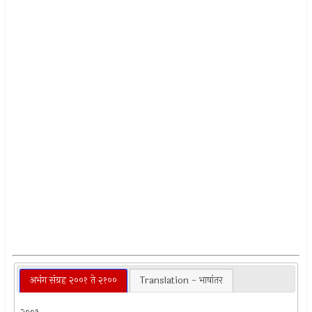
अभंग संग्रह २००१ ते २१००
Translation - भाषांतर