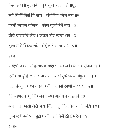
कैसा लाघवी सूत्रधारी । कृपाळुवा माझा हरी ॥ध्रु.॥
सर्प पिलीं वितां चि खाय । वांचलिया कोण माय ॥२॥
गगनीं लागला कोसरा । कोण पुरवी तेथें चारा ॥३॥
पोटीं पाषाणांचे जीव । कवण जीव त्याचा भाव ॥४॥
तुका म्हणे निश्चळ राहें । होईंल तें सहज पाहें ॥५॥
२०३९
न म्हणे कवणां सद्धि साधक गंव्हार । अवघा विश्वंभर वांचूनियां ॥१॥
ऐसें माझे बुद्धि काया वाचा मन । लावीं तुझें ध्यान पांडुरंगा ॥ध्रु.॥
गातां प्रेमगुण शंका माझ्या मनीं । नाचतां रंगणीं नाठवावी ॥२॥
देई चरणसेवा भूतांचें भजन । वर्णा अभिमान सांडवूनि ॥३॥
आशापाश माझी तोडीं माया चिंता । तुजविण वेथा नको कांहीं ॥४॥
तुका म्हणे सर्व भाव तुझे पायीं । राहे ऐसें देई प्रेम देवा ॥५॥
२०४०