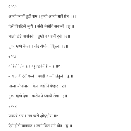
२०५०
आम्ही घ्यावें तुझें नाम । तुम्ही आम्हां द्यावें प्रेम ॥१॥
ऐसें निवडिलें मुळीं । संतीं बैसोनि सकळीं ॥ध्रु.॥
माझी डोईं पायांवरी । तुम्ही न धरावी दुरी ॥२॥
तुका म्हणे केला । खंड दोघांचा विठ्ठला ॥३॥
२०५१
वारिलें लिगाड । बहुदिसांचें हें जाड ॥१॥
न बोलावें ऐसें केलें । काहीं वाउगें तितुलें ॥ध्रु.॥
जाला चौघांचार । गेला खंडोनि वेव्हार ॥२॥
तुका म्हणे देवा । करीन ते घ्यावी सेवा ॥३॥
२०५२
पायरवे अन्न । मग करी क्षीदक्षीण ॥१॥
ऐसे होती घातपात । लाभे विण संगें थीत ॥ध्रु.॥