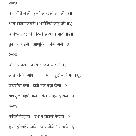
२०१३
न व्हावें तें जालें । तुम्हां आम्हांसी लागलें ॥१॥
आतां हालमाकलमें । भांडोनियां काढूं वर्में ॥ध्रु.॥
पाटोळ्यासवेंसाटी । दिली रगट्याची गांठी ॥२॥
तुका म्हणे हरी । आणूनियां करिन सरी ॥३॥
२०१४
पतितमिरासी । ते म्यां धरिला जीवेंसी ॥१॥
आतां बळिया सांग कोण । ग्वाही तुझें माझें मन ॥ध्रु.॥
पावणांचा ठसा । दावीं मज तुझा कैसा ॥२॥
वाव तुका म्हणे जालें । रोख पाहिजे दाविलें ॥३॥
२०१५
करितां वेरझारा । उभा न राहासी वेव्हारा ॥१॥
हे तों झोंडाईंचे चाळे । काय पोटीं तें न कळे ॥ध्रु.॥