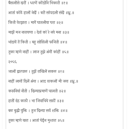
बैसलोंसे दारीं । धरणें कोंडोनि भिकारी ॥१॥
आतां कोठें हालों नेदीं । बरी सांपडली संदी ॥ध्रु.॥
किती वेरझारा । मागें घातलीया घरा ॥२॥
माझें मज नारायणा । देतां कां रे नये मना ॥३॥
भांडावें तें किती । बहु सोसिली फजिती ॥४॥
तुका म्हणे नाहीं । लाज तुझे अंगीं कांहीं ॥५॥
२०५६
जालों द्वारपाळ । तुझें राखिलें सकळ ॥१॥
नाहीं लागों दिलें अंगा । आड ठाकलों मी जगा ॥ध्रु.॥
करूनियां नीती । दिल्याप्रमाणें चालती ॥२॥
हातीं दंड काठी । भा जिवाचिये साटीं ॥३॥
बळ बुद्धी युक्ति । तुज दिल्या सर्व शक्ति ॥४॥
तुका म्हणे खरा । आतां घेईंन मुशारा ॥५॥