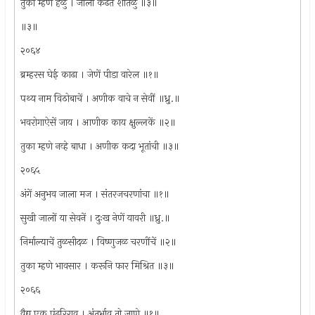
तुका म्हणे हळु । जाला कढत शीतळु ॥३॥
॥३॥
२०६४
ब्रम्हरस घेई काढा । जेणें पीडा वारेल ॥१॥
पथ्य नाम विठोबाचें । अणीक वाचे न सेवीं ॥ध्रु.॥
भवरोगाऐसें जाय । आणीक काय क्षुल्लकें ॥२॥
तुका म्हणे नव्हे बाधा । अणीक कदा भूतांची ॥३॥
२०६५
अंगें अनुभव जाला मज । संतरजचरणांचा ॥१॥
सुखी जालों या सेवनें । दुःख नेणें यावरी ॥ध्रु.॥
निर्माल्याचें तुळसीदळ । विष्णुजळ चरणींचें ॥२॥
तुका म्हणे भावसार । करूनि फार मिश्रित ॥३॥
२०६६
वैद्य एक पंढरिराव । अंतर्भाव तो जाणे ॥१॥