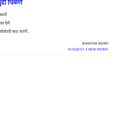
ुंडी पिळणें
ळणें
्रास देणें
र्वतोपरी नाश करणें.
RANDOM WORD
SUGGEST A NEW WORD!