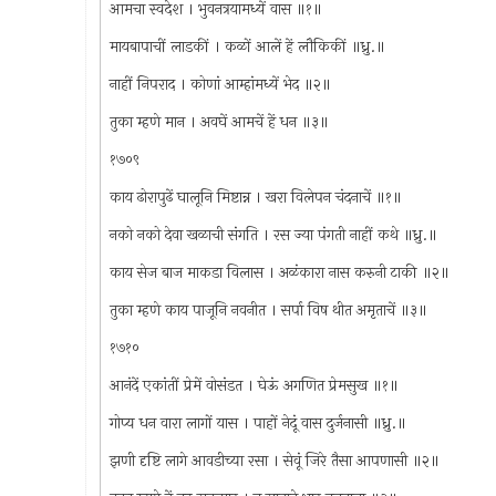
आमचा स्वदेश । भुवनत्रयामध्यें वास ॥१॥
मायबापाचीं लाडकीं । कळों आलें हें लौकिकीं ॥ध्रु.॥
नाहीं निपराद । कोणां आम्हांमध्यें भेद ॥२॥
तुका म्हणे मान । अवघें आमचें हें धन ॥३॥
१७०९
काय ढोरापुढें घालूनि मिष्टान्न । खरा विलेपन चंदनाचें ॥१॥
नको नको देवा खळाची संगति । रस ज्या पंगती नाहीं कथे ॥ध्रु.॥
काय सेज बाज माकडा विलास । अळंकारा नास करुनी टाकी ॥२॥
तुका म्हणे काय पाजूनि नवनीत । सर्पा विष थीत अमृताचें ॥३॥
१७१०
आनंदें एकांतीं प्रेमें वोसंडत । घेऊं अगणित प्रेमसुख ॥१॥
गोप्य धन वारा लागों यास । पाहों नेदूं वास दुर्जनासी ॥ध्रु.॥
झणी दृष्टि लागे आवडीच्या रसा । सेवूं जिरे तैसा आपणासी ॥२॥