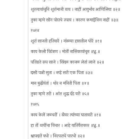
शूरत्वावांचूनि शूरांमाजी ठाव । नाहीं आयुर्भाव आणिलिया ॥२॥
तुका म्हणे सोंग पोटाचे उपाय । कारण कमाईंविण नाहीं ॥३॥
१७१४
शूरां साजती हतियारें । गांढव्या हासतील पोरें ॥१॥
काय केली विटंबण । मोतीं नासिकावांचून ॥ध्रु.॥
पतिव्रते रूप साजे । सिंदळ काजळ लेतां लाजे ॥२॥
दासी पत्नी सुता । नव्हे सरी एक पिता ॥३॥
मान बुद्धीवंतां । थोर न मनिती पिता ॥४॥
तुका म्हणे तरी । आंत शुद्ध दंडे वरी ॥५॥
१७१५
काय केलें जळचरीं । ढीवर त्यांच्या घातावरी ॥१॥
हा तों ठायींचा विचार । आहे यातिवैराकार ॥ध्रु.॥
श्वापदातें वधी । निरपराधें पारधी ॥२॥