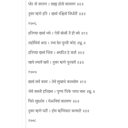
धीर तो कारण । साह्य होतो नारायण ॥२॥
तुका म्हणे हरि । दासां रक्षितो निर्धारीं ॥३॥
१७०६
हरिच्या दासां भये । ऐसें बोलों तें ही नये ॥१॥
राहोनियां आड । उभा देव पुरवी कोड ॥ध्रु.॥
हरिच्या दासां चिंता । अघटित हे वार्ता ॥२॥
खावे ल्यावें द्यावें । तुका म्हणे पुरवावें ॥३॥
१७०७
दासां सर्व काळ । तेथें सुखाचे कल्लोळ ॥१॥
जेथें वसती हरिदास । पुण्य पिके पापा नास ॥ध्रु.॥
फिरे सुदर्शन । घेऊनियां नारायण ॥२॥
तुका म्हणे घरीं । होय म्हणियारा कामारी ॥३॥
१७०८