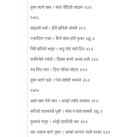
तुका म्हणे खळ । संतां पीडिती चांडाळ ॥३॥
१७१६
वाइटानें भलें । हीनें दाविलें चांगलें ॥१॥
एकाविण एका । कैचें मोल होतें फुका ॥ध्रु.॥
विषें दाविलें अमृत । कडू गोड घातें हित ॥२॥
काळिमेनें ज्योती । दिवस कळों आला राती ॥३॥
उंच निंच गारा । हिरा परिस मोहरा ॥४॥
तुका म्हणे भले । ऐसे नष्टांनीं कळले ॥५॥
१७१७
असो खळ ऐसे फार । आम्हां त्यांचे उपकार ॥१॥
करिती पातकांची धुनी । मोल न घेतां साबनीं ॥ध्रु.॥
फुकाचे मजुर । ओझें वागविती भार ॥२॥
पार उतरुन म्हणे तुका । आम्हां आपण जाती नरका ॥३॥