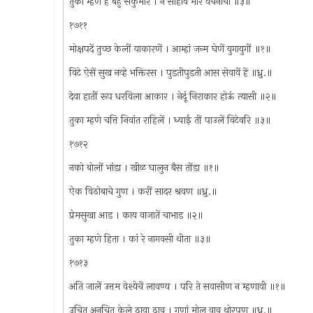
तुका म्हणे हें बहु सकुमार । न साहावे भार वचनाचा ॥३॥
१७११
मोक्षपदें तुच्छ केलीं याकारणें । आम्हां जन्म घेणें युगायुगीं ॥१॥
विटे ऐसें सुख नव्हे भक्तिरस । पुडतीपुडती आस सेवावें हें ॥ध्रु.॥
देवा हातीं रूप धरविला आकार । नेदूं निराकार होऊं त्यासी ॥२॥
तुका म्हणे चत्ति निवांत राहिलें । ध्याई तीं पाउलें विटेवरि ॥३॥
१७१२
नको बोलों भांडा । खीळ घालुन बैस तोंडा ॥१॥
ऐक विठोबाचे गुण । करीं सादर श्रवण ॥ध्रु.॥
प्रेमसुखा आड । काय वाजातें चाभाड ॥२॥
तुका म्हणे हिता । कां रे नागवसी थीता ॥३॥
१७१३
अति जालें उत्तम वेश्येचें लावण्य । परि ते सवासीण न म्हणावी ॥१॥
उचित अनुचित केले ठाया ठाव । गुणां मोल वाव थोरपण ॥ध्रु.॥