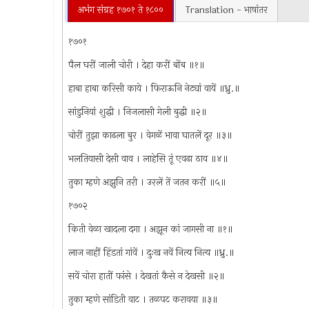
अभंग संग्रह १७०१ ते १८००
Translation - भाषांतर
१७०१
पैल घरीं जाली चोरी । देहा करीं बोंब ॥१॥
हाबा हाबा करिसी काये । फिराऊनि नेट्यां वायें ॥ध्रु.॥
सांडुनियां शुद्धी । निजलासी गेली बुद्धी ॥२॥
चोरीं तुझा काढला बुर । वेगळें भावा घातलें दूर ॥३॥
भलतियासी देसी वाव । लाहेसि तूं एवढा ठाव ॥४॥
तुका म्हणे अझुनि तरी । उरलें तें जतन करीं ॥५॥
१७०२
किती वेळा खादला दगा । अझून कां जागसी ना ॥१॥
लाज नाहीं हिंडतां गांवें । दुःख नवें नित्य नित्य ॥ध्रु.॥
सवें चोरा हातीं फांसे । देखतां कैसे न देखसी ॥२॥
तुका म्हणे सांडिती वाट । तळपट करावया ॥३॥