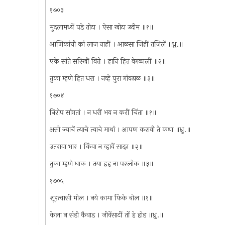
१७०३
मुदलामध्यें पडे तोटा । ऐसा खोटा उदीम ॥१॥
आणिकांची कां लाज नाहीं । आळसा जिहीं तजिलें ॥ध्रु.॥
एके सांते सरिखीं वित्ते । हानि हित वेगळालीं ॥२॥
तुका म्हणे हित धरा । नव्हे पुरा गांवढाळ ॥३॥
१७०४
निरोप सांगतां । न धरीं भय न करीं चिंता ॥१॥
असो ज्याचें त्याचे त्याचे माथां । आपण करावी ते कथा ॥ध्रु.॥
उतरावा भार । किंवा न व्हावें सादर ॥२॥
तुका म्हणे धाक । तया इह ना परलोक ॥३॥
१७०५
शूरत्वासी मोल । नये कामा फिके बोल ॥१॥
केला न संडी कैवाड । जीवेंसाटीं तों हे होड ॥ध्रु.॥