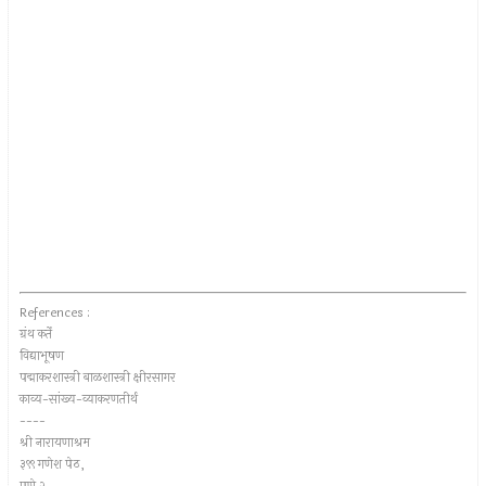
References :
ग्रंथ कर्ते
विद्याभूषण
पद्माकरशास्त्री बाळशास्त्री क्षीरसागर
काव्य-सांख्य-व्याकरणतीर्थ
----
श्री नारायणाश्रम
३९९ गणेश पेठ,