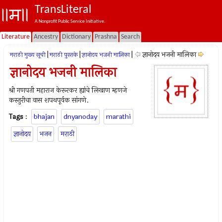
TransLiteral
A Nonprofit Public Service Initiative.
Literature
Ancestry
Dictionary
Prashna
Search
|
|
|
ज्ञानोदय भजनी मालिका
मराठी मुख्य सूची
मराठी पुस्तके
ज्ञानोदय भजनी मालिका
ज्ञानोदय भजनी मालिका
श्री गणपती महाराज केरूरकर ह्यांचे लिखाण म्हणजे
कस्तुरीचा वास शपथपूर्वक सांगणे.
Tags
:
bhajan
dnyanoday
marathi
ज्ञानोदय
भजन
मराठी