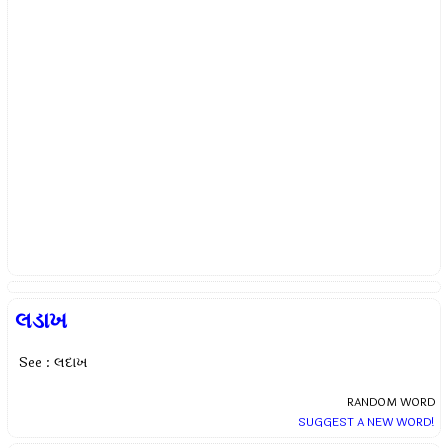
લડાખ
See : લદાખ
RANDOM WORD
SUGGEST A NEW WORD!