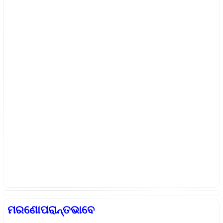
ମରଣୋପରାନ୍ତଭାବେ