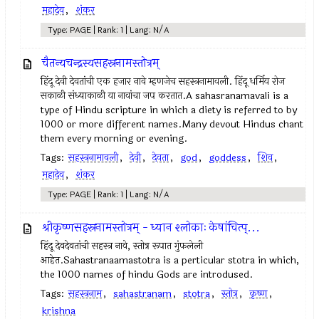
महादेव
,
शंकर
Type: PAGE | Rank: 1 | Lang: N/A
चैतन्यचन्द्रस्यसहस्रनामस्तोत्रम्
हिंदू देवी देवतांची एक हजार नावे म्हणजेच सहस्त्रनामावली. हिंदू धर्मिय रोज
सकाळी संध्याकाळी या नावांचा जप करतात.A sahasranamavali is a
type of Hindu scripture in which a diety is referred to by
1000 or more different names.Many devout Hindus chant
them every morning or evening.
Tags:
सहस्त्रनामावली
,
देवी
,
देवता
,
god
,
goddess
,
शिव
,
महादेव
,
शंकर
Type: PAGE | Rank: 1 | Lang: N/A
श्रीकृष्णसहस्रनामस्तोत्रम् - ध्यान श्लोकाः केषांचित्प्...
हिंदू देवदेवतांची सहस्त्र नावे, स्तोत्र रूपात गुंफलेली
आहेत.Sahastranaamastotra is a perticular stotra in which,
the 1000 names of hindu Gods are introdused.
Tags:
सहस्त्रनाम
,
sahastranam
,
stotra
,
स्तोत्र
,
कृष्ण
,
krishna