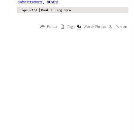
sahastranam
,
stotra
Type: PAGE | Rank: 1 | Lang: N/A
Folder
Page
Word/Phrase
Person