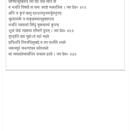
सच्चित्सुखरूपं त्वां देव तथा सति ना
न भजति विषयी स समः स्पष्टं मलरतिना । जय देव० ॥१॥
अपि च कृतं खलु दशशतभुजमर्जुनभूपम्
श्रुत्वालर्कं च सकृन्नमनात्सुखरूपम्
भजति जनस्त्वां सिंधुं मुक्त्वान्यं कूपम्
शूलं वोग्रं त्यक्त्वा सौवर्णं यूपम् । जय देव० ॥२॥
गृण्हाति यया मूढोऽयं भारं मस्ते
प्रविशति निरवधिसुखदे न तव यशसि शस्ते
भक्तमयूरं करुणाघन नर्तयतस्ते
सा मायास्तेमायाधिप वत्सल हस्ते । जय देव० ॥३॥