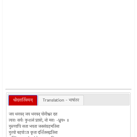
श्रीदत्तार्तिक्यम्
Translation - भाषांतर
जय भगवन् जय भगवन् योगीश्वर दत्त
त्वत्तः सर्वः कुशलं प्राप्तो, नो मत्तः -ध्रुव० ॥
गुरुणापि सता भवता जनसंग्रहमतिना
गुरवो बहवोऽत्र कृता दर्शितसद्गतिना