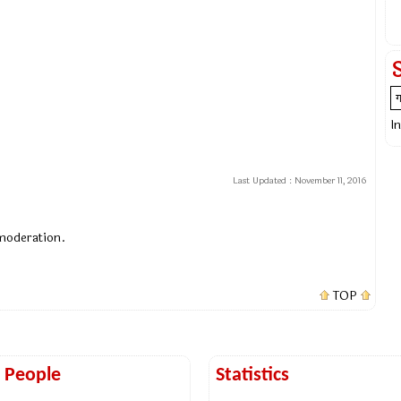
I
Last Updated :
November 11, 2016
 moderation.
TOP
t People
Statistics