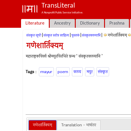
TransLiteral
A Nonprofit Public Service Initiative.
Literature
Ancestry
Dictionary
Prashna
|
|
|
|
गणेशार्तिक्यम्
संस्कृत सूची
संस्कृत स्तोत्र साहित्य
पुस्तकं
संस्कृतकाव्यानि
गणेशार्तिक्यम्
महाराष्ट्रकविवर्य श्रीमयूरविरचिते ग्रन्थ ‘ संस्कृतकाव्यानि ’
Tags
:
mayur
poem
काव्य
मयूर
संस्कृत
गणेशार्तिक्यम्
Translation - भाषांतर