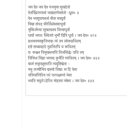
जय देव जय देव गजमुख सुखहेतो
नेतर्विघ्नगणानां जाड्यार्णवसेतो -ध्रुव० ॥
येन भवदुपायनतां नीता नवदूर्वा
विद्या संपत् कीर्तिस्तेनाप्तापूर्वा
मुक्तिर्लभ्या सुखतस्तव नित्यापूर्वा
धार्या जगतः स्थितये भूमौ दिवि धूर्वा । जय देव० ॥१॥
प्रथमनमस्कृतिभाक् त्वं तव लोकप्रथितम्
दृष्टं सव्द्यवहारे गुरुभिरपि च कथितम्
यः कश्चन विमुखस्त्वयि निजसिद्धेः पथि तम्
विविधा विघ्ना भगवन् कुर्वंति व्यथितम् । जय देव० ॥२॥
बालं सकृदनुसरति त्वद्दृष्टिश्चेता -
मनु राज्षीमिव दास्यो विद्याः स हि वेत्ता
पविपाणिरिव परं परपक्षाणां भेत्ता
भवति मयूरोऽहेरिव मोहस्य च्छेत्ता । जय देव० ॥३॥