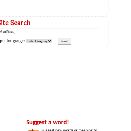
Site Search
nput language:
Suggest a word!
Suggest new words or meaning to