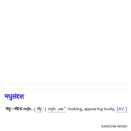
मधुसंदृश
मधु—संदृश
mfn.
(
म॑धु
-)
mfn.
sw°
-looking, appearing lovely,
[AV.]
RANDOM WORD