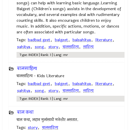
songs) can help with learning basic language.Learning
Balgeet (Children's songs) assists in the development of
vocabulary, and several examples deal with rudimentary
counting skills. It also encourages children to enjoy
music. In addition, specific actions, motions, or dances
are often associated with particular songs.
Tags:
badbad geet
,
balgeet
,
balsahitya
,
literature
,
sahitya
,
song
,
story
,
बालसाहित्य
,
साहित्य
Type: INDEX | Rank: 1 | Lang: mr
बालसाहित्य
बालसाहित्य - Kids Literature
Tags:
badbad geet
,
balgeet
,
balsahitya
,
literature
,
sahitya
,
song
,
story
,
बालसाहित्य
,
साहित्य
Type: INDEX | Rank: 1 | Lang: mr
बाल कथा
बाल कथा, लहान मुलांसाठी मजेशीर असतात.
Tags:
story
,
बालसाहित्य