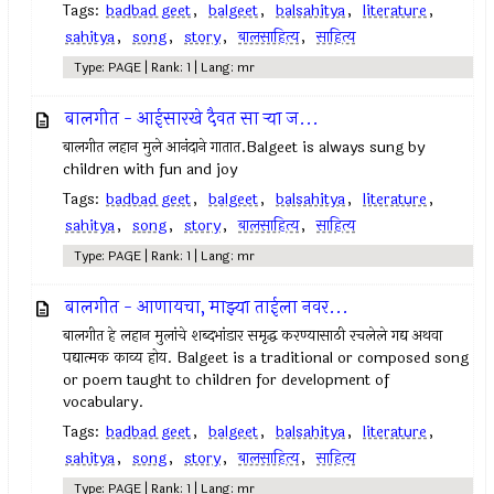
Tags:
badbad geet
,
balgeet
,
balsahitya
,
literature
,
sahitya
,
song
,
story
,
बालसाहित्य
,
साहित्य
Type: PAGE | Rank: 1 | Lang: mr
बालगीत - आईसारखे दैवत सा र्‍या ज...
बालगीत लहान मुले आनंदाने गातात.Balgeet is always sung by
children with fun and joy
Tags:
badbad geet
,
balgeet
,
balsahitya
,
literature
,
sahitya
,
song
,
story
,
बालसाहित्य
,
साहित्य
Type: PAGE | Rank: 1 | Lang: mr
बालगीत - आणायचा, माझ्या ताईला नवर...
बालगीत हे लहान मुलांचे शब्दभांडार समृद्ध करण्यासाठी रचलेले गद्य अथवा
पद्यात्मक काव्य होय. Balgeet is a traditional or composed song
or poem taught to children for development of
vocabulary.
Tags:
badbad geet
,
balgeet
,
balsahitya
,
literature
,
sahitya
,
song
,
story
,
बालसाहित्य
,
साहित्य
Type: PAGE | Rank: 1 | Lang: mr