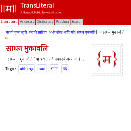
TransLiteral
A Nonprofit Public Service Initiative.
Literature
Ancestry
Dictionary
Prashna
Search
|
|
|
|
साधन मुक्तावलि
मराठी मुख्य सूची
मराठी साहित्य
अभंग संग्रह आणि पदे
साधन मुक्तावलि
साधन मुक्तावलि
’ साधन - मुक्तावलि ’ या ग्रंथात सर्व प्रकारचे अभंग आहेत.
Tags
:
abhang
pad
अभंग
पद