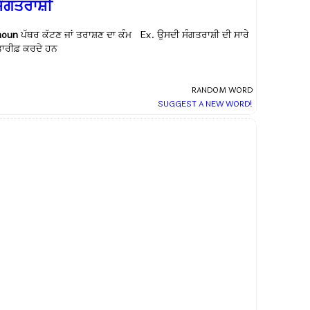
ਸੰਗਤਰਾਸ਼ੀ
noun
ਪੱਥਰ ਕੱਟਣ ਜਾਂ ਤਰਾਸ਼ਣ ਦਾ ਕੰਮ Ex.
ਉਸਦੀ ਸੰਗਤਰਾਸ਼ੀ ਦੀ ਸਾਰੇ
ਤਾਰੀਫ਼ ਕਰਦੇ ਹਨ
RANDOM WORD
SUGGEST A NEW WORD!