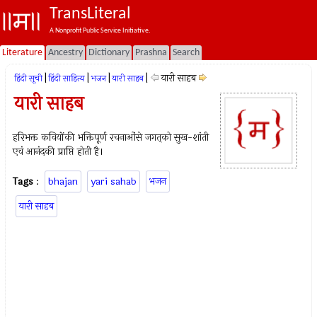
TransLiteral
A Nonprofit Public Service Initiative.
Literature
Ancestry
Dictionary
Prashna
Search
|
|
|
|
यारी साहब
हिंदी सूची
हिंदी साहित्य
भजन
यारी साहब
यारी साहब
हरिभक्त कवियोंकी भक्तिपूर्ण रचनाओंसे जगत्‌को सुख-शांती
एवं आनंदकी प्राप्ति होती है।
Tags
:
bhajan
yari sahab
भजन
यारी साहब