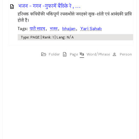
भजन - गगन -गुफामें बैठिके रे , ...
हरिभक्त कवियोंकी भक्तिपूर्ण रचनाओंसे जगत्‌को सुख-शांती एवं आनंदकी प्राप्ति
होती है।
Tags:
यारी साहब
,
भजन
,
bhajan
,
Yari Sahab
Type: PAGE | Rank: 1 | Lang: N/A
Folder
Page
Word/Phrase
Person