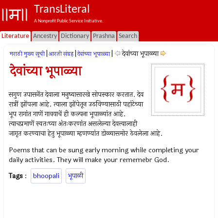
TransLiteral
A Nonprofit Public Service Initiative.
Literature
Ancestry
Dictionary
Prashna
Search
|
|
|
देवांच्या भूपाळ्या
मराठी मुख्य सूची
आरती संग्रह
देवांच्या भूपाळ्या
देवांच्या भूपाळ्या
सगुण उपासनेंत देवाला मनुष्यासारखे सोपस्कार करतात. देव
रात्रीं झोंपला आहे. त्याला झोंपेतून उठविण्यासाठी पहांटेच्या
भूप रागांत गाणें गावयाचें ही कल्पना भूपाळ्यांत आहे.
त्याचप्रमाणें स्वतःच्या अंतःकरणांत असलेल्या देवत्त्वालाही
जागृत करण्याचा हेतु भूपाळ्या म्हणण्यांत डोळ्यासमोर ठेवलेला आहे.
Poems that can be sung early morning while completing your
daily activities. They will make your rememebr God.
Tags
:
bhoopali
भूपाळी