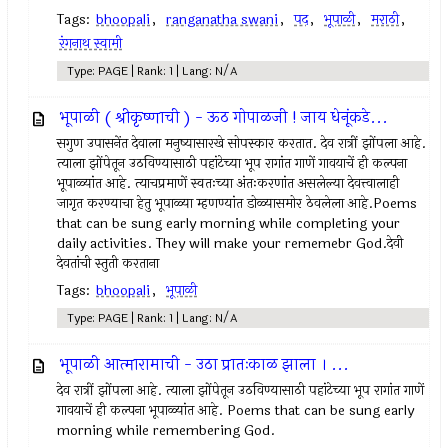
Tags:
bhoopali
,
ranganatha swani
,
पद
,
भूपाळी
,
मराठी
,
रंगनाथ स्वामी
Type: PAGE | Rank: 1 | Lang: N/A
भूपाळी ( श्रीकृष्णाची ) - ऊठ गोपाळजी ! जाय धेनूंकडे...
सगुण उपासनेंत देवाला मनुष्यासारखे सोपस्कार करतात. देव रात्रीं झोंपला आहे.
त्याला झोंपेतून उठविण्यासाठी पहांटेच्या भूप रागांत गाणें गावयाचें ही कल्पना
भूपाळ्यांत आहे. त्याचप्रमाणें स्वतःच्या अंतःकरणांत असलेल्या देवत्त्वालाही
जागृत करण्याचा हेतु भूपाळ्या म्हणण्यांत डोळ्यासमोर ठेवलेला आहे.Poems
that can be sung early morning while completing your
daily activities. They will make your rememebr God.देवी
देवतांची स्तुती करताना
Tags:
bhoopali
,
भूपाळी
Type: PAGE | Rank: 1 | Lang: N/A
भूपाळी आत्मारामाची - उठा प्रातःकाळ झाला । ...
देव रात्रीं झोंपला आहे. त्याला झोंपेतून उठविण्यासाठी पहांटेच्या भूप रागांत गाणें
गावयाचें ही कल्पना भूपाळ्यांत आहे. Poems that can be sung early
morning while remembering God.