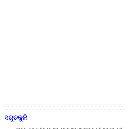
ସରୁଚକୁଳି