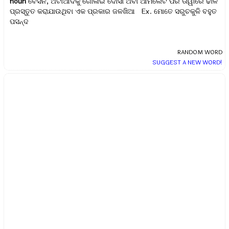
noun
ବେସନ, ଅଟାଆଦିକୁ ଗୋଳାଇ ଦୋସା ଅବା ଆମଲେଟ ପରି ତାୱାରେ ଢାଳି
ପ୍ରସ୍ତୁତ କରାଯାଉଥିବା ଏକ ପ୍ରକାର ଜଳଖିଆ Ex.
ମୋତେ ସରୁଚକୁଳି ବହୁତ
ପସନ୍ଦ
RANDOM WORD
SUGGEST A NEW WORD!