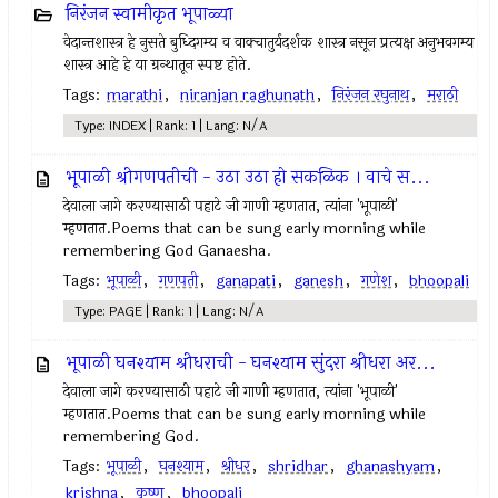
निरंजन स्वामीकृत भूपाळ्या
वेदान्तशास्त्र हे नुसते बुध्दिगम्य व वाक्‍चातुर्यदर्शक शास्त्र नसून प्रत्यक्ष अनुभवगम्य
शास्त्र आहे हे या ग्रन्थातून स्पष्ट होते.
Tags:
marathi
,
niranjan raghunath
,
निरंजन रघुनाथ
,
मराठी
Type: INDEX | Rank: 1 | Lang: N/A
भूपाळी श्रीगणपतीची - उठा उठा हो सकळिक । वाचे स...
देवाला जागे करण्यासाठी पहाटे जी गाणी म्हणतात, त्यांना 'भूपाळी'
म्हणतात.Poems that can be sung early morning while
remembering God Ganaesha.
Tags:
भूपाळी
,
गणपती
,
ganapati
,
ganesh
,
गणेश
,
bhoopali
Type: PAGE | Rank: 1 | Lang: N/A
भूपाळी घनश्याम श्रीधराची - घनश्याम सुंदरा श्रीधरा अर...
देवाला जागे करण्यासाठी पहाटे जी गाणी म्हणतात, त्यांना 'भूपाळी'
म्हणतात.Poems that can be sung early morning while
remembering God.
Tags:
भूपाळी
,
घनश्याम
,
श्रीधर
,
shridhar
,
ghanashyam
,
krishna
,
कृष्ण
,
bhoopali