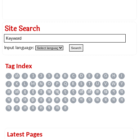
Site Search
Input language:
Tag Index
.
ॐ
॥
1
3
5
A
B
C
D
E
F
G
H
I
J
K
L
M
N
O
P
Q
R
S
T
U
V
W
Y
अ
आ
इ
ई
उ
ऋ
ॠ
ए
ऐ
ओ
औ
क
ख
ग
घ
च
छ
ज
झ
ठ
ड
त
द
ध
न
प
फ
ब
भ
म
य
र
ल
व
श
ष
स
ह
Latest Pages