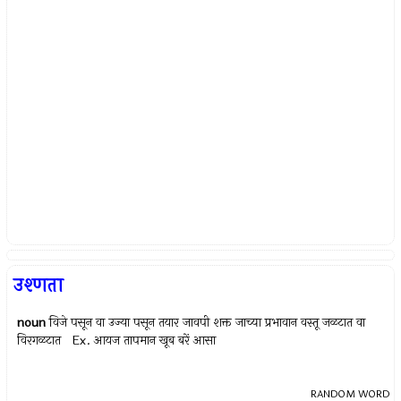
उश्णता
noun
विजे पसून वा उज्या पसून तयार जावपी शक्त जाच्या प्रभावान वस्तू जळटात वा
विरगळटात Ex.
आयज तापमान खूब बरें आसा
RANDOM WORD