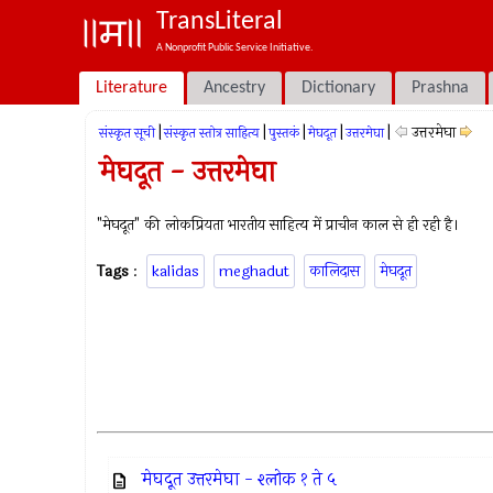
TransLiteral
A Nonprofit Public Service Initiative.
Literature
Ancestry
Dictionary
Prashna
|
|
|
|
|
उत्तरमेघा
संस्कृत सूची
संस्कृत स्तोत्र साहित्य
पुस्तकं
मेघदूत
उत्तरमेघा
मेघदूत - उत्तरमेघा
"मेघदूत" की लोकप्रियता भारतीय साहित्य में प्राचीन काल से ही रही है।
Tags
:
kalidas
meghadut
कालिदास
मेघदूत
मेघदूत उत्तरमेघा - श्लोक १ ते ५