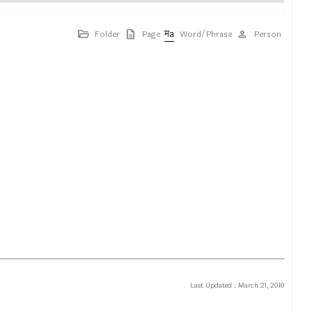
Folder
Page
Word/Phrase
Person
Last Updated :
March 21, 2010