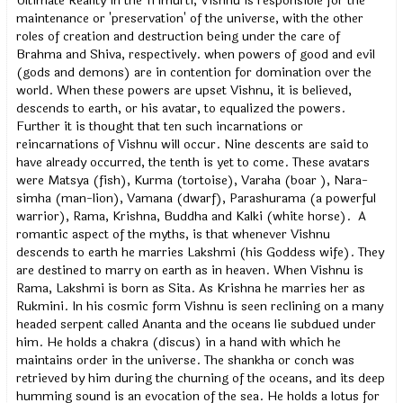
Ultimate Reality In the Trimurti, Vishnu is responsible for the
maintenance or 'preservation' of the universe, with the other
roles of creation and destruction being under the care of
Brahma and Shiva, respectively. when powers of good and evil
(gods and demons) are in contention for domination over the
world. When these powers are upset Vishnu, it is believed,
descends to earth, or his avatar, to equalized the powers.
Further it is thought that ten such incarnations or
reincarnations of Vishnu will occur. Nine descents are said to
have already occurred, the tenth is yet to come. These avatars
were Matsya (fish), Kurma (tortoise), Varaha (boar ), Nara-
simha (man-lion), Vamana (dwarf), Parashurama (a powerful
warrior), Rama, Krishna, Buddha and Kalki (white horse). A
romantic aspect of the myths, is that whenever Vishnu
descends to earth he marries Lakshmi (his Goddess wife). They
are destined to marry on earth as in heaven. When Vishnu is
Rama, Lakshmi is born as Sita. As Krishna he marries her as
Rukmini. In his cosmic form Vishnu is seen reclining on a many
headed serpent called Ananta and the oceans lie subdued under
him. He holds a chakra (discus) in a hand with which he
maintains order in the universe. The shankha or conch was
retrieved by him during the churning of the oceans, and its deep
humming sound is an evocation of the sea. He holds a lotus for