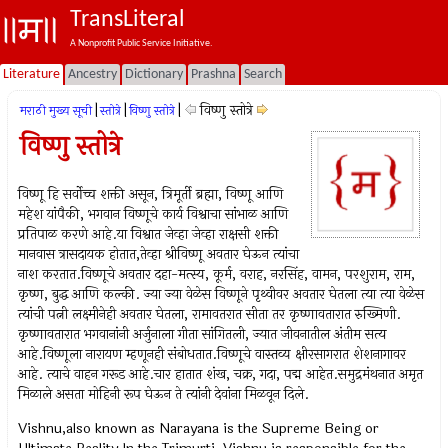
TransLiteral
A Nonprofit Public Service Initiative.
Literature
Ancestry
Dictionary
Prashna
Search
|
|
|
विष्णु स्तोत्रे
मराठी मुख्य सूची
स्तोत्रे
विष्णु स्तोत्रे
विष्णु स्तोत्रे
विष्णू हि सर्वोच्च शक्ती असून, त्रिमूर्ती ब्रह्मा, विष्णू आणि
महेश यांपैकी, भगवान विष्णूचे कार्य विश्वाचा सांभाळ आणि
प्रतिपाळ करणे आहे.या विश्वात जेव्हा जेव्हा राक्षसी शक्ती
मानवास त्रासदायक होतात,तेव्हा श्रीविष्णू अवतार घेऊन त्यांचा
नाश करतात.विष्णूचे अवतार दहा-मत्स्य, कूर्म, वराह, नरसिंह, वामन, परशुराम, राम,
कृष्ण, बुद्ध आणि कल्की. ज्या ज्या वेळेस विष्णूने पृथ्वीवर अवतार घेतला त्या त्या वेळेस
त्यांची पत्नी लक्ष्मीनेही अवतार घेतला, रामावतरात सीता तर कृष्णावतारात रुख्मिणी.
कृष्णावतारात भगवानांनी अर्जुनाला गीता सांगितली, ज्यात जीवनातील अंतीम सत्य
आहे.विष्णूला नारायण म्हणूनही संबोधतात.विष्णूचे वास्तव्य क्षीरसागरात शेशनागावर
आहे. त्याचे वाहन गरूड आहे.चार हातात शंख, चक्र, गदा, पद्म आहेत.समुद्रमंथनात अमृत
मिळाले असता मोहिनी रूप घेऊन ते त्यांनी देवांना मिळवून दिले.
Vishnu,also known as Narayana is the Supreme Being or