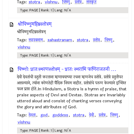
Tags:
stotra
,
vishnu
,
विष्णु
,
स्तोत्र
,
संस्कृत
Type: PAGE | Rank: 1 | Lang: N/A
श्रीविष्णुमहिम्नस्तोत्रम्
श्रीविष्णुमहिम्नस्तोत्रम्
Tags:
सहस्त्रनाम
,
sahastranam
,
stotra
,
स्तोत्र
,
विष्णु
,
vishnu
Type: PAGE | Rank: 1 | Lang: N/A
विष्णोः प्रातःस्मरणस्तोत्रम् - प्रातः स्मरामि फणिराजतनौ ...
देवी देवतांची स्तुती करताना म्हणावयाच्या रचना म्हणजेच स्तोत्रे. स्तोत्रे स्तुतीपर
असल्याने, त्यांना कोणतेही वैदिक नियम नाहीत. स्तोत्रांचे पठण केल्याने इच्छित
फल प्राप्त होते.In Hinduism, a Stotra is a hymn of praise, that
praise aspects of Devi and Devtas. Stotras are invariably
uttered aloud and consist of chanting verses conveying
the glory and attributes of God.
Tags:
देवता
,
god
,
goddess
,
stotra
,
देवी
,
स्तोत्र
,
विष्णु
,
vishnu
Type: PAGE | Rank: 1 | Lang: N/A