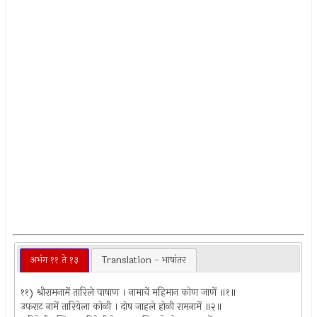
अभंग ११ ते १३
Translation - भाषांतर
११) श्रीरामनामें तारिले पाषाण । नामाचें महिमान कोण जाणें ॥१॥
उफराट नामें तारियेला कोळी । दोष जाहले होळी रामनामें ॥२॥