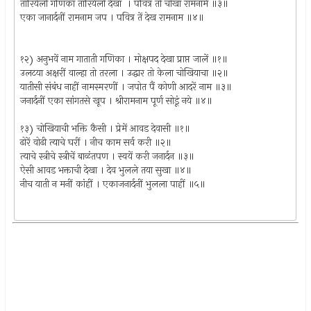
तारियेली गणिका तारियेली देखा । पवित्र तो चोखा रामनामें ॥३॥
एका जानार्दनीं रामनाम जप । पवित्र तें देख रामनाम ॥४॥
१२) अनुभवें नाम गाताती गणिका । मोक्षपद देखा प्राप्त जालें ॥१॥
उलटया अक्षरीं वाल्हा तो तरला । उद्धार तो केला चोखियाचा ॥२॥
यातीसी संबंध नाहीं नामस्मरणीं । जपोत पैं कोणी आदरें नाम ॥३॥
जनार्दनीं एका सांगतसे खूप । श्रीरामनाम पूर्ण सोडूं नये ॥४॥
१३) चोखियाची भक्ति कैसी । प्रेमें आवड देवासी ॥१॥
ढोरें वोढी त्याचे घरीं । नीच काम सर्व करी ॥२॥
त्याचे स्त्रीचे स्त्रीचें बाळंतपण । स्वयें करी जनार्दन ॥३॥
ऐसी आवड भक्ताची देखा । देव भुलले तया सुखा ॥४॥
नीच याती न मनीं कांहीं । एकाजनार्दनीं भुलला पाहीं ॥५॥