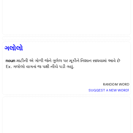
ગલોલો
noun
માટીની એ ગોળી જેને ગુલેલ પર મૂકીને નિશાન સાધવામાં આવે છે
Ex.
ગલોલો વાગતાં જ પક્ષી નીચે પડી ગયું.
RANDOM WORD
SUGGEST A NEW WORD!