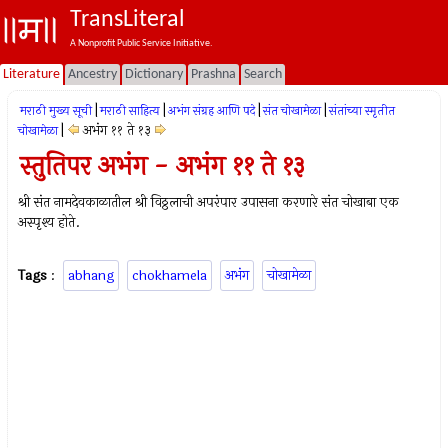
TransLiteral
A Nonprofit Public Service Initiative.
Literature
Ancestry
Dictionary
Prashna
Search
|
|
|
|
मराठी मुख्य सूची
मराठी साहित्य
अभंग संग्रह आणि पदे
संत चोखामेळा
संतांच्या स्मृतीत
|
अभंग ११ ते १३
चोखामेळा
स्तुतिपर अभंग - अभंग ११ ते १३
श्री संत नामदेवकाळातील श्री विठ्ठलाची अपरंपार उपासना करणारे संत चोखाबा एक
अस्‍पृश्‍य होते.
Tags
:
abhang
chokhamela
अभंग
चोखामेळा