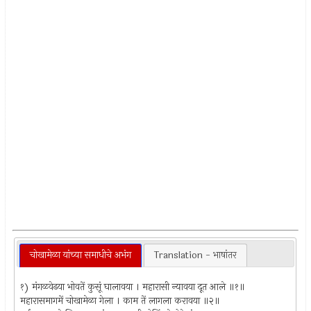
चोखामेळा यांच्या समाधीचे अभंग
Translation - भाषांतर
१) मंगळवेढया भोवतें कुसूं घालावया । महारासी न्यावया दूत आले ॥१॥
महारासमागमें चोखामेळा गेला । काम तें लागला करावया ॥२॥