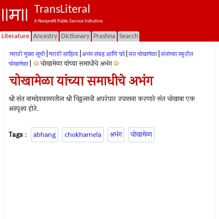
TransLiteral
A Nonprofit Public Service Initiative.
Literature
Ancestry
Dictionary
Prashna
Search
|
|
|
|
मराठी मुख्य सूची
मराठी साहित्य
अभंग संग्रह आणि पदे
संत चोखामेळा
संतांच्या स्मृतीत
|
चोखामेळा यांच्या समाधीचे अभंग
चोखामेळा
चोखामेळा यांच्या समाधीचे अभंग
श्री संत नामदेवकाळातील श्री विठ्ठलाची अपरंपार उपासना करणारे संत चोखाबा एक
अस्‍पृश्‍य होते.
Tags
:
abhang
chokhamela
अभंग
चोखामेळा