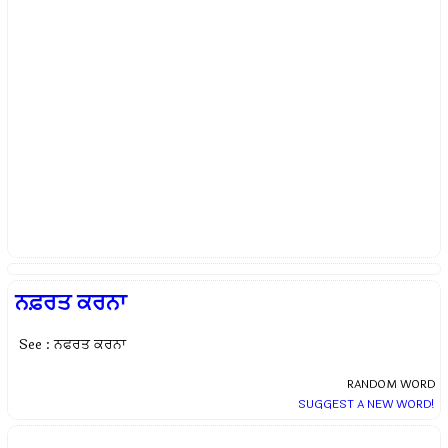
ਨਫ਼ਰਤ ਕਰਨਾ
See : ਨਫਰਤ ਕਰਨਾ
RANDOM WORD
SUGGEST A NEW WORD!