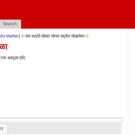
Search
|
संत नरहरी सोनार यांच्या स्मृतीत चोखामेळा
्मृतीत चोखामेळा
ेळा
क अस्‍पृश्‍य होते.
ंतर