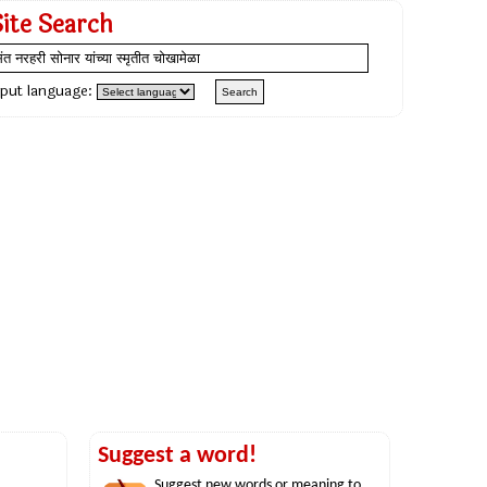
Site Search
nput language:
Suggest a word!
Suggest new words or meaning to