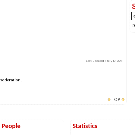
I
Last Updated :
July 10, 2014
 moderation.
TOP
t People
Statistics