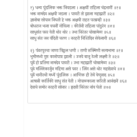
१) धन्य पुंडलिक भक्त निवडला । अक्षयीं राहिला चंद्रभागीं ॥१॥
भक्त नामदेव अक्षयी जडला । पायरी तो झाला महाद्वारीं ॥२॥
ज्ञानोबा सोपान निघती हे भक्त अक्षयी राहत परब्रम्ही ॥३॥
बोधराज भला वचनीं गोविला । कीर्तनी राहिला पांडुरंग ॥४॥
साधुसंत फार येती थोर थोर । उभा निरंतर चोखामेळा ॥५॥
साधु संत जन वंदिती चरण । नरहरी निशिदिन सेवेलागी ॥६॥
२) पंढरपुरचा जाणा विठ्ठल धणी । राणी रुक्मिणी सत्यभामा ॥१॥
भूमीमध्ये गुप्त कानोपात्र झाली । उजवे बाजू ठेली लक्ष्मी ते ॥२॥
पुढें हो प्रतिमा नामदेव पायरी । उभा महाद्वारीं चोखामेळा ॥३॥
पुढे मल्लिकार्जुन महिमा असे फार । लिंग असे थोर महादेवाचे ॥४॥
पुढें भागीरथी मध्यें पुंडलिक । आणिक ही तेथें वेणूनाद ॥५॥
आषाढी कार्तिकी साधु संत येती । गोपाळकाला करिती आनंदानें ॥६॥
देवाचे समोर नरहरी सोनार । ह्रदयी निरंतर नांव घेतो ॥७॥