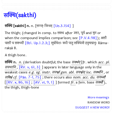
सक्थि(sakthi)
सक्थि [sakthi]
n.
n. [सञ्ज्-किथन्
[Uṇ.3.154]
]
The thigh; (changed in comp. to सक्थ after उत्तर, पूर्व and मृग or
when the compound implies comparison; see
[P.V.4.98]
); असौ
चासौ च सक्थ्यौ
[Bṛi. Up.1.2.3;]
सुग्रीवेशः कटी पातु सक्थिनी हनुमत्प्रभुः Rāma-
rakṣā 8.
A thigh bone.
सक्थि
n.
n.
(derivation doubtful; the base
सक्थ॑न्
[fr. which
acc.
pl.
सक्थानि
,
[RV. v, 61, 3]
] appears in later language only in the
weakest cases
e.g.
sg.
instr.
सक्थ्ना॑
gen.
abl.
सक्थ्न॑स्
loc.
सक्थ॑नि
, or
सक्थ्नि॑
cf.
[Pāṇ. 7-1, 75]
; there occurs also
nom.
acc.
du.
सक्थ्यौ॑
[
[RV. x, 86, 16]
;
[AV. vi, 9, 1]
] formed
fr.
a fem. base
सक्थी॑
),
the thigh, thigh-bone
More meanings
RANDOM WORD
SUGGEST A NEW WORD!