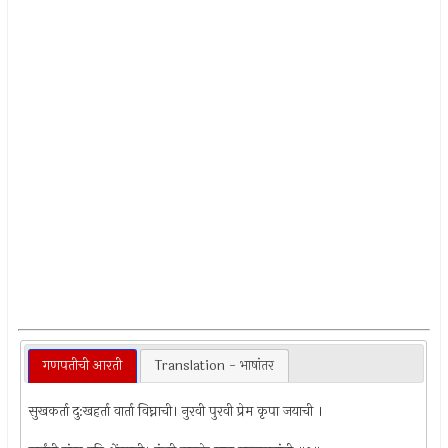
गणपतीची आरती
Translation - भाषांतर
सुखकर्ता दु:खहर्ता वार्ता विघ्नाची। नुरवी पुरवी प्रेम कृपा जयाची ।