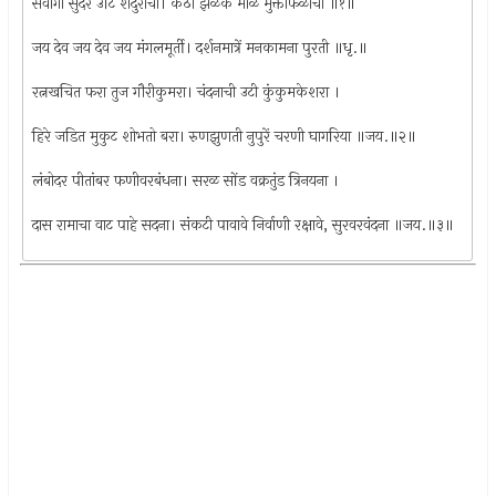
सर्वांगी सुंदर उटि शेंदुराची। कंठी झळके माळ मुक्ताफळांची ॥१॥
जय देव जय देव जय मंगलमूर्ती। दर्शनमात्रें मनकामना पुरती ॥धृ.॥
रत्नखचित फरा तुज गौरीकुमरा। चंदनाची उटी कुंकुमकेशरा ।
हिरे जडित मुकुट शोभतो बरा। रुणझुणती नुपुरें चरणी घागरिया ॥जय.॥२॥
लंबोदर पीतांबर फणीवरबंधना। सरळ सोंड वक्रतुंड त्रिनयना ।
दास रामाचा वाट पाहे सदना। संकटी पावावे निर्वाणी रक्षावे, सुरवरवंदना ॥जय.॥३॥