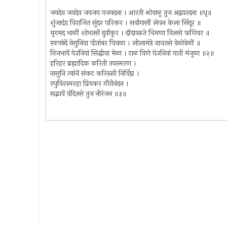
जयदेव जयदेव जयजय गजवदना । आरती ओवाळू तुज अद्वयरदना ॥धृ॥
शुंजादंड विराजित सुंदर परिकर । सर्वांगासीं लेपन केला सिंदूर ॥
मृगमद भाळीं शोभतसें दुर्वांकूर । दोंदावरुते चिमणा विलसे फणिवर ॥
स्वच्छंदें नेसुनिया पीतांबर पिवळा । लीलामंत्रे नाचतसे वेळोवेळीं ॥
निजभावें येउनियां सिद्धीचा मेळा । टाळ विणे घेउनियां गाती मंजूळा ॥२॥
हरिहर ब्रह्मादिक करिती तवस्मरण ।
नासुनि त्यांचें संकट करिस्सी निर्विघ्न ।
रघुविरस्मरहा प्रियकर गौरीनंदन ।
सद्भावें वंदितसे तुज नीरंजन ॥३॥