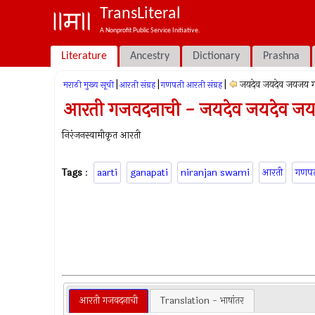
TransLiteral
A Nonprofit Public Service Initiative.
Literature
Ancestry
Dictionary
Prashna
|
|
|
जयदेव जयदेव जयजय ग
मराठी मुख्य सूची
आरती संग्रह
गणपती आरती संग्रह
आरती गजवदनाची - जयदेव जयदेव जय
निरंजनस्वामीकृत आरती
Tags
:
aarti
ganapati
niranjan swami
आरती
गणपत
आरती गजवदनाची
Translation - भाषांतर