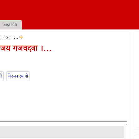
Search
जवदना ।...
जय गजवदना ।...
ी
निरंजन स्वामी