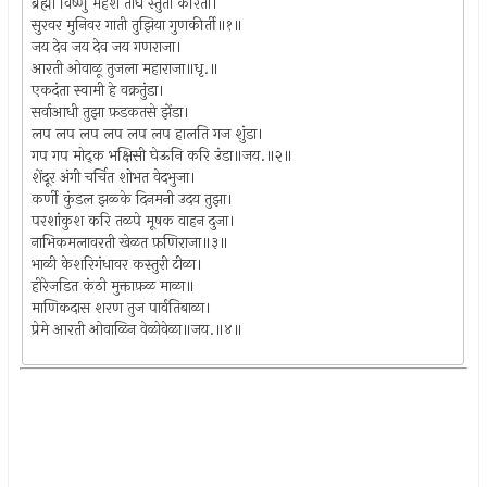
ब्रह्मा विष्णु महेश तीघे स्तुती करिती।
सुरवर मुनिवर गाती तुझिया गुणकीर्ती॥१॥
जय देव जय देव जय गणराजा।
आरती ओवाळू तुजला महाराजा॥धृ.॥
एकदंता स्वामी हे वक्रतुंडा।
सर्वाआधी तुझा फ़डकतसे झेंडा।
लप लप लप लप लप लप हालति गज शुंडा।
गप गप मोद्क भक्षिसी घेऊनि करि उंडा॥जय.॥२॥
शेंदूर अंगी चर्चित शोभत वेदभुजा।
कर्णी कुंडल झळ्के दिनमनी उदय तुझा।
परशांकुश करि तळपे मूषक वाहन दुजा।
नाभिकमलावरती खेळत फ़णिराजा॥३॥
भाळी केशरिगंधावर कस्तुरी टीळा।
हीरेजडित कंठी मुक्ताफ़ळ माळा॥
माणिकदास शरण तुज पार्वतिबाळा।
प्रेमे आरती ओवाळिन वेळोवेळा॥जय.॥४॥