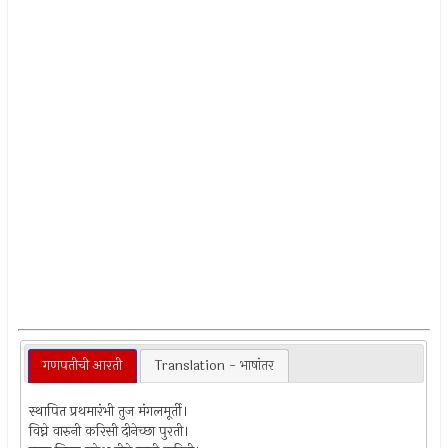
गणपतीची आरती
Translation - भाषांतर
स्थापित प्रथमारंभी तुज मंगलमूर्ती।
विघ्ने वारुनी करिसी दीनेच्छा पुरती।