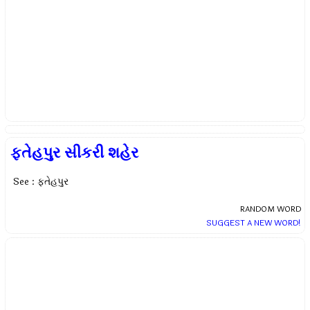
ફતેહપુર સીકરી શહેર
See : ફતેહપુર
RANDOM WORD
SUGGEST A NEW WORD!