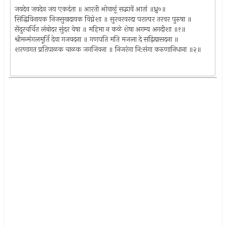
जयदेव जयदेव जय एकदंता ॥ आरती ओवाळूं सद्भावें आतां ॥ध्रु०॥
सिद्धिविनायक निजसुखदायक विघ्नेशा ॥ सुरवरवरदा परात्पर तरवर पुरुषा ॥
सेंदुरचर्चित लंबोदर सुंदर वेषा ॥ महिमा न कळे शेषा अगम्य अगदीशा ॥१॥
श्रीमन्मंगलमूर्ति देवा गजवदना ॥ गणपति मति मजला दे सद्विद्यासदना ॥
शरणागत प्रतिपाळक चाळक जगजिवना ॥ निजरंगा नि:संगा करुणानिधाना ॥२॥