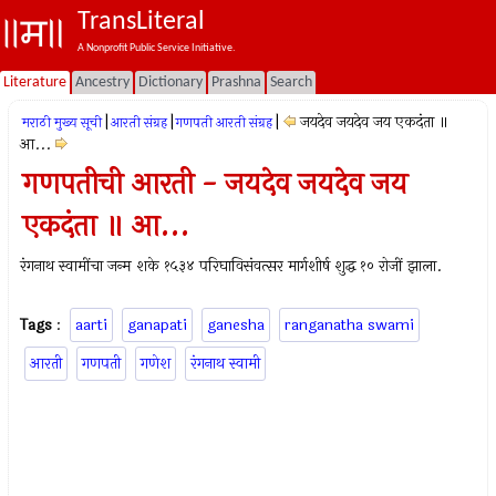
TransLiteral
A Nonprofit Public Service Initiative.
Literature
Ancestry
Dictionary
Prashna
Search
|
|
|
जयदेव जयदेव जय एकदंता ॥
मराठी मुख्य सूची
आरती संग्रह
गणपती आरती संग्रह
आ...
गणपतीची आरती - जयदेव जयदेव जय
एकदंता ॥ आ...
रंगनाथ स्वामींचा जन्म शके १५३४ परिघाविसंवत्सर मार्गशीर्ष शुद्ध १० रोजीं झाला.
Tags
:
aarti
ganapati
ganesha
ranganatha swami
आरती
गणपती
गणेश
रंगनाथ स्वामी