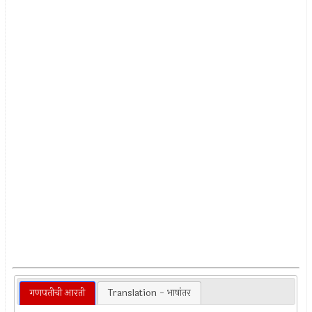
गणपतीची आरती
Translation - भाषांतर