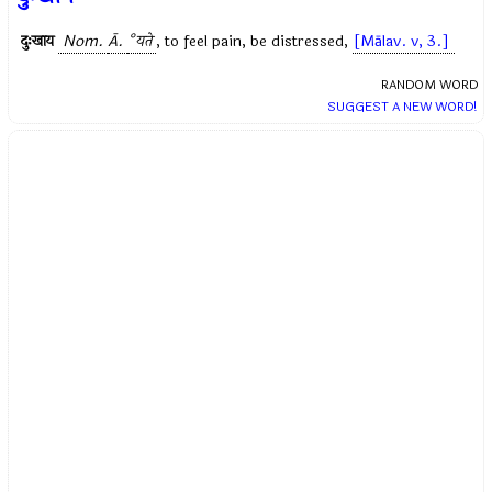
दुःखाय
Nom.
Ā.
°यते
, to feel pain, be distressed,
[Mālav. v, 3.]
RANDOM WORD
SUGGEST A NEW WORD!