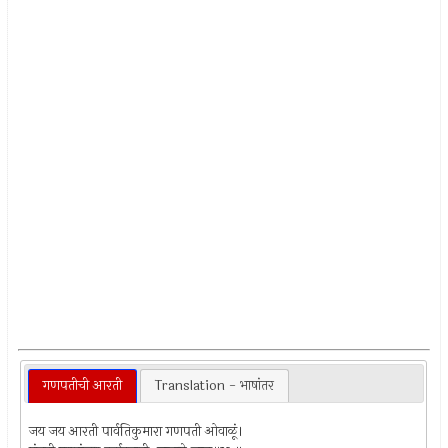
गणपतीची आरती
Translation - भाषांतर
जय जय आरती पार्वतिकुमारा गणपती ओवाळूं।