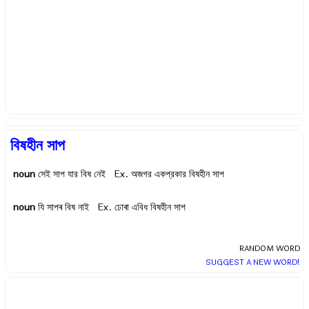
বিষহীন সাপ
noun
সেই সাপ যার বিষ নেই Ex.
অজগর একপ্রকার বিষহীন সাপ
noun
যি সাপৰ বিষ নাই Ex.
ঢোৰা এবিধ বিষহীন সাপ
RANDOM WORD
SUGGEST A NEW WORD!