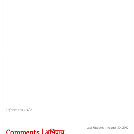
References : N/A
Last Updated :
August 30, 2012
Comments | अभिप्राय