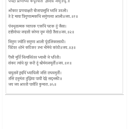
पंचही प्राणांच्या कर्पूरवाती ज्ञाना़ग्रे जाळू॥धृ.॥
ओंकार प्रणवाक्षरी बीजापासूनि ध्वनि उठली।
ते हे माया त्रिगुणात्मकचि सगुंणत्वा आली॥जय.॥१॥
पंचभूतात्मक व्यापक एकचि घटक तुं जैसा।
दृष्टीगोचर नव्हसी कोणा गूळ गोडी तैसा॥जय.॥२॥
निगुण ज्योति सगुणा आली पुंडलिकासाठी।
विटेवर शोभे कटिकर उभा भीमेचे कांठी॥जय.॥३॥
ऎसी मूर्ति नित्यनिरंतर ध्यानी जे धरिती।
संकट त्यांचे दूर करी तूं श्रीमंगलमूर्ती॥जय.॥४॥
वायुतानें ह्र्दयिं ध्यायिली जसि राघवमुर्ती।
तसि हनुमंता तुझिया पायीं देई सद्‌भक्ती॥
जय जय आरती पार्वति कुमारा.॥५॥