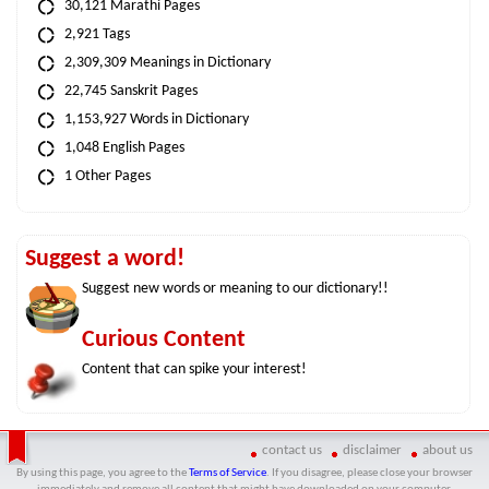
30,121 Marathi Pages
2,921 Tags
2,309,309 Meanings in Dictionary
22,745 Sanskrit Pages
1,153,927 Words in Dictionary
1,048 English Pages
1 Other Pages
Suggest a word!
Suggest new words or meaning to our dictionary!!
Curious Content
Content that can spike your interest!
contact us
disclaimer
about us
By using this page, you agree to the
Terms of Service
. If you disagree, please close your browser