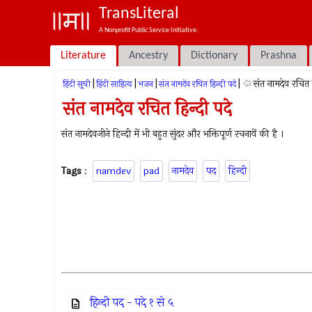
TransLiteral
A Nonprofit Public Service Initiative.
Literature
Ancestry
Dictionary
Prashna
|
|
|
|
संत नामदेव रचित ह
हिंदी सूची
हिंदी साहित्य
भजन
संत नामदेव रचित हिन्दी पदे
संत नामदेव रचित हिन्दी पदे
संत नामदेवजीने हिन्दी में भी बहुत सुंदर और भक्तिपूर्ण रचनायें की है ।
Tags
:
namdev
pad
नामदेव
पद
हिन्दी
हिन्दी पद - पदे १ से ५