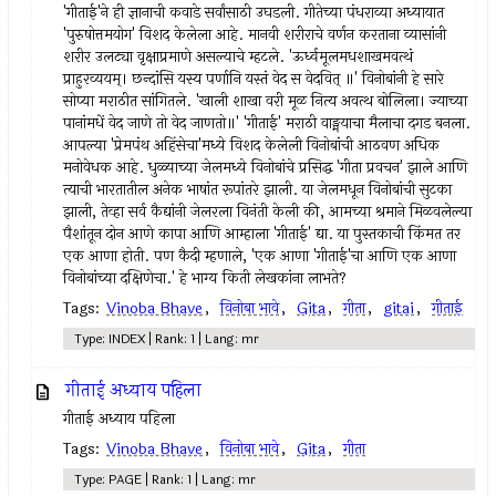
'गीताई'ने ही ज्ञानाची कवाडे सर्वांसाठी उघडली. गीतेच्या पंधराव्या अध्यायात
'पुरुषोत्तमयोग' विशद केलेला आहे. मानवी शरीराचे वर्णन करताना व्यासांनी
शरीर उलट्या वृक्षाप्रमाणे असल्याचे म्हटले. 'ऊर्ध्वमूलमधशाखमवत्थं
प्राहुरव्ययम्। छन्दांसि यस्य पर्णानि यस्तं वेद स वेदवित् ॥' विनोबांनी हे सारे
सोप्या मराठीत सांगितले. 'खाली शाखा वरी मूळ नित्य अवत्थ बोलिला। ज्याच्या
पानांमधें वेद जाणे तो वेद जाणतो॥' 'गीताई' मराठी वाङ्मयाचा मैलाचा दगड बनला.
आपल्या 'प्रेमपंथ अहिंसेचा'मध्ये विशद केलेली विनोबांची आठवण अधिक
मनोवेधक आहे. धुळ्याच्या जेलमध्ये विनोबांचे प्रसिद्ध 'गीता प्रवचन' झाले आणि
त्याची भारतातील अनेक भाषांत रूपांतरे झाली. या जेलमधून विनोबांची सुटका
झाली, तेव्हा सर्व कैद्यांनी जेलरला विनंती केली की, आमच्या श्रमाने मिळवलेल्या
पैशांतून दोन आणे कापा आणि आम्हाला 'गीताई' द्या. या पुस्तकाची किंमत तर
एक आणा होती. पण कैदी म्हणाले, 'एक आणा 'गीताई'चा आणि एक आणा
विनोबांच्या दक्षिणेचा.' हे भाग्य किती लेखकांना लाभते?
Tags:
Vinoba Bhave
,
विनोबा भावे
,
Gita
,
गीता
,
gitai
,
गीताई
Type: INDEX | Rank: 1 | Lang: mr
गीताई अध्याय पहिला
गीताई अध्याय पहिला
Tags:
Vinoba Bhave
,
विनोबा भावे
,
Gita
,
गीता
Type: PAGE | Rank: 1 | Lang: mr