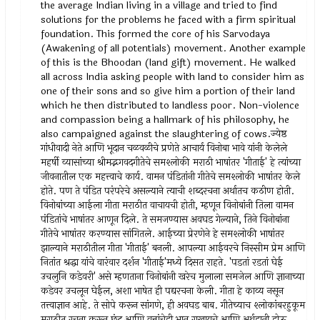
the average Indian living in a village and tried to find
solutions for the problems he faced with a firm spiritual
foundation. This formed the core of his Sarvodaya
(Awakening of all potentials) movement. Another example
of this is the Bhoodan (land gift) movement. He walked
all across India asking people with land to consider him as
one of their sons and so give him a portion of their land
which he then distributed to landless poor. Non-violence
and compassion being a hallmark of his philosophy, he
also campaigned against the slaughtering of cows.ज्येष्ठ
गांधीवादी नेते आणि भूदान चळवळीचे प्रणेते आचार्य विनोबा भावे यांनी केलेले
महर्षी व्यासांच्या श्रीमद्भगवदगीतेचे समश्लोकी मराठी भाषांतर 'गीताई' हे त्यांच्या
जीवनातील एक महत्त्वाचे कार्य. वामन पंडितांनी गीतेचे समश्लोकी भाषांतर केले
होते. पण ते पंडित परंपरेचे असल्याने त्याची शब्दरचना अर्थातच कठीण होती.
विनोबांच्या आईला गीता मराठीत वाचायची होती, म्हणून विनोबांनी तिला वामन
पंडितांचे भाषांतर आणून दिले. ते समजण्यास अवघड गेल्याने, तिने विनोबांना
गीतेचे भाषांतर करण्यास सांगितले. आईच्या प्रेरणेने हे समश्लोकी भाषांतर
झाल्याने मराठीतील गीता 'गीताई' बनली. आपल्या आईवरचे निस्सीम प्रेम आणि
नितांत श्रद्धा यांचे वारंवार दर्शन 'गीताई'मध्ये दिसत राहते. 'पडतां रडतां घेई
उचलुनि कडेवरी' असे म्हणताना विनोबांनी खरेच मुलाला समजेल आणि ज्ञानाच्या
कडेवर उचलून घेईल, अशा भाषेत ही पद्यरचना केली. गीता हे काव्य नसून
तत्त्वाज्ञान आहे. ते सोपे करून सांगणे, ही अवघड बाब. गीतेच्याच श्लोकांबरहुकूम
मराठीत रचना करून छंद आणि वृत्तांचेही भान राखायचे आणि अर्थहानी होऊ