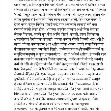
द्यायची नाही, हे शिवधनुष्य विनोबांनी पेलले. आपल्या पांडित्याचे दर्शन न घडवता
सोप्यात सोपे शब्दप्रयोग योजण्यासाठी विनोबांनी अपार श्रम घेतले. चार महिन्यांत
'गीताई' लिहून झाल्यावरही विनोबांना चैन पडत नव्हती. म्हणून त्यांनी आश्रमातील
लहान मुलींना ती शिकवली. जिथे त्यांना अडचण आली, तिथे बदल केले. 'हे
देवाचे काम' म्हणून विनोबा 'गीताई'कडे बघत असल्याने त्यासाठी सर्व कष्ट
घेण्याची त्यांची तयारी होती. आपल्या वाङ्मयीन कामावर अशी निष्ठा ठेवणारा
लेखक विरळाच. ज्यांनी मूळ गीता आणि 'गीताई' वाचली, त्यांना विनोबांच्या
शब्दप्रयोगांचा नेमकेपणा जाणवतो. पाचवा अध्याय गीतेची किल्ली आहे, असे ते
मानत. चौथ्या अध्यायातील १८वा श्लोक त्यांना भावला. त्याची छाया विनोबांच्या
गीताप्रवचनावर सतत उमटलेली दिसते. 'कर्मण्यकर्म य पश्येदकर्मणि च कर्म य।
स बुद्धिमान्मनुष्येषु स युक्त कृत्स्नकर्मकृत्॥' हा तो अर्थगर्भ श्लोक. हे कर्माचे गहन
तत्त्वाआन मराठीत उतरवताना विनोबा म्हणतात, 'कमीर् अकर्म जो पाहे अकमीर्
कर्म जो तसें। तो बुद्धिमंत लोकांत तो योगी कृतकृत्य तो॥' 'गीताई' १९३२ साली
प्रकाशित झाली. त्या वेळी गांधीजींच्या चळवळीत भाग घेतल्याबद्दल ते धुळ्याच्या
जेलमध्ये बंदिवान होते. एका बाजूला तत्त्वज्ञानाचा गाढा अभ्यास चालू असताना
दुसरीकडे त्यांचे राजकीय कार्यही चालू होतेच. स्वातंत्र्यचळवळ आणि त्यामुळे
होणारा बंदिवास यामुळे सामान्यांत मिसळण्याची संधी मिळाल्याबद्दल विनोबा
आनंदीच असायचे. १९३२ सालापासून आतापर्यंत 'गीताई'च्या लाखो प्रती घरोघर
विकल्या गेल्या. २००३पर्यंत 'गीताई'च्या ३६ लाख २५ हजार प्रती छापल्या
गेल्याची नोंद आहे. अर्वाचीन काळात एखाद्या पद्य पुस्तकाचा इतक्या मोठ्या
संख्येने खप होण्याची उदाहरणे क्वचितच सापडतील. महाराष्ट्राच्या
खेड्यापाड्यांमध्ये संस्कृतमधील गीतेचे पठन व अध्ययन ही कठीण बाब होती.