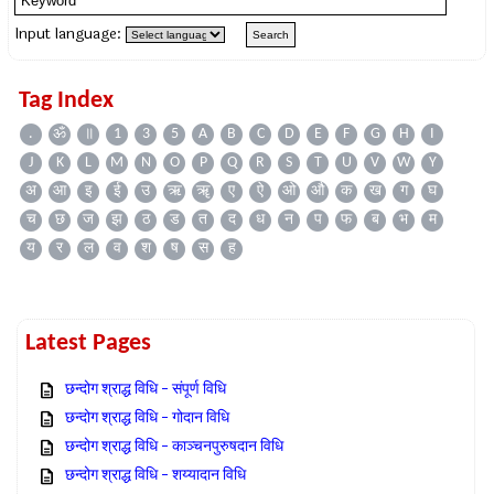
Input language:
Tag Index
.
ॐ
॥
1
3
5
A
B
C
D
E
F
G
H
I
J
K
L
M
N
O
P
Q
R
S
T
U
V
W
Y
अ
आ
इ
ई
उ
ऋ
ॠ
ए
ऐ
ओ
औ
क
ख
ग
घ
च
छ
ज
झ
ठ
ड
त
द
ध
न
प
फ
ब
भ
म
य
र
ल
व
श
ष
स
ह
Latest Pages
छन्दोग श्राद्ध विधि – संपूर्ण विधि
छन्दोग श्राद्ध विधि – गोदान विधि
छन्दोग श्राद्ध विधि – काञ्चनपुरुषदान विधि
छन्दोग श्राद्ध विधि – शय्यादान विधि