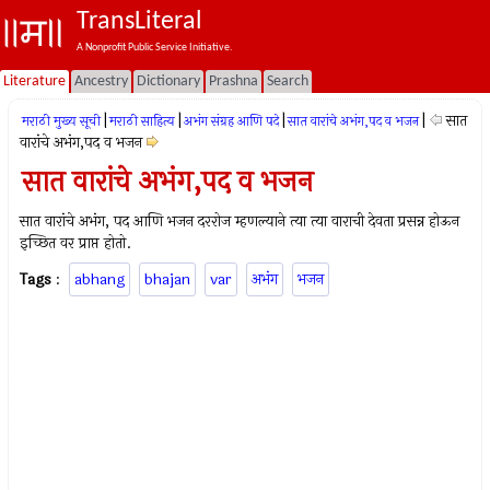
TransLiteral
A Nonprofit Public Service Initiative.
Literature
Ancestry
Dictionary
Prashna
Search
|
|
|
|
सात
मराठी मुख्य सूची
मराठी साहित्य
अभंग संग्रह आणि पदे
सात वारांचे अभंग,पद व भजन
वारांचे अभंग,पद व भजन
सात वारांचे अभंग,पद व भजन
सात वारांचे अभंग, पद आणि भजन दररोज म्हणल्याने त्या त्या वाराची देवता प्रसन्न होऊन
इच्छित वर प्राप्त होतो.
Tags
:
abhang
bhajan
var
अभंग
भजन