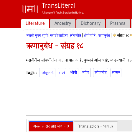
TransLiteral
A Nonprofit Public Service Initiative.
Literature
Ancestry
Dictionary
Prashna
|
|
|
|
संग्रह १८
मराठी मुख्य सूची
मराठी साहित्य
लोकगीते
ओवी गीते : ऋणानुबंध
ऋणानुबंध - संग्रह १८
मराठीतील लोकगीतांना मातीचा वास आहे, कुळाचे ओज आहे, कारुण्याची 
Tags
:
lokgeet
ovi
ओवी
माहेर
लोकगीत
सासर
अस्सं सासर द्वाड बाई - ३
Translation - भाषांतर