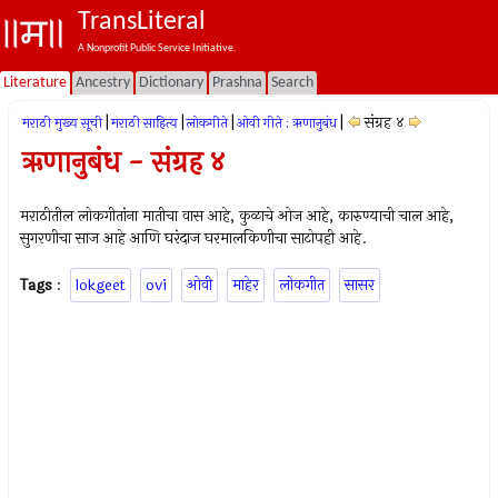
TransLiteral
A Nonprofit Public Service Initiative.
Literature
Ancestry
Dictionary
Prashna
Search
|
|
|
|
संग्रह ४
मराठी मुख्य सूची
मराठी साहित्य
लोकगीते
ओवी गीते : ऋणानुबंध
ऋणानुबंध - संग्रह ४
मराठीतील लोकगीतांना मातीचा वास आहे, कुळाचे ओज आहे, कारुण्याची चाल आहे,
सुगरणीचा साज आहे आणि घरंदाज घरमालकिणीचा साटोपही आहे.
Tags
:
lokgeet
ovi
ओवी
माहेर
लोकगीत
सासर