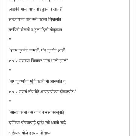
लाडकी माजी बाळ नांदं तुझ्याच सासरीं
साखळ्याचा पाय सये पडला चिखलांत
गडयिनी बोलती ग तुला दिली गोकुळांत
*
"उत्तम कुळांत जन्मलें, थोर कुळांत आलें
x x x रावांच्या जिवावर भाग्यशाली झालें"
*
"राधाकृष्णांची मूर्ति पहातें मी आरशांत न्‌
x x x रावांचं नांव घेतें आयाबायांच्या घोळक्‍यांत."
*
"सासर एवढा वस नका करुसा सासूबाई
दारींच्या चांफ्यापाई दूरदेशाची आली जाई
आईबाप बोले हरबर्‍याची डाळ