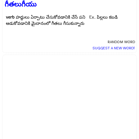
గీతలుగీయు
verb
హద్దులు ఏర్పాటు చేసుకోవడానికి చేసే పని Ex.
పిల్లలు కబడి
ఆడుకోవడానికి మైదానంలో గీతలు గీసుకున్నారు
RANDOM WORD
SUGGEST A NEW WORD!