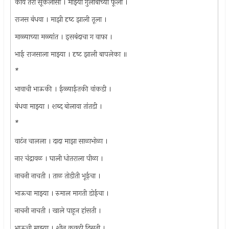
काय तरी सूकलासी । माझ्या गुलाबाच्या फूला ।
राजस बंधवा । माझी दृष्‍ट झाली तूला ।
माळ्याच्या मळ्यांत । इसबंदाचा ग वाफा ।
भाई राजसाला माझ्या । दृष्‍ट झाली बापलेका ॥
*
भावाची भाऊकी । ईळ्याईतकी वांकडी ।
बंधवा माझ्या । शब्द बोलावा तांतडी ।
*
वाटंन चालला । दादा माझा साळाभोळा ।
नार चंद्रावळ । घाली धोतराला पीळा ।
नाचनी नाचती । ताळ तोडीती भूईचा ।
भाऊचा माझ्या । रुमाल मागती डोईचा ।
नाचनी नाचती । खाले पाहून हांसती ।
भाऊची माझ्या । शीन कवळी दिसती ।