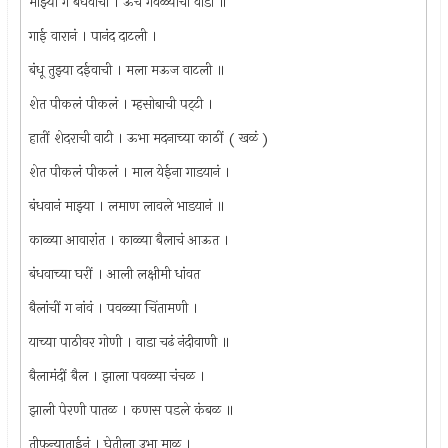
माझ्या ग बंधवाचा । ऊंच गवळ्याचा वाडा ॥
गाई वारानं । पानंद दाटली ।
बंधू तुझ्या दईवाची । मला मऊज वाटली ॥
शेत पीकलं पीकलं । म्हसोबाची पट्‌टी ।
हातीं शेदराची वाटी । ऊभा मदनाच्या काठीं ( खळं )
शेत पीकलं पीकलं । माल येईना गाडयानं ।
बंधवानं माझ्या । लमाण लावले भाडयानं ॥
काळ्या आवारांत । काळ्या बैलाचं आऊत ।
बंधवाच्या घरीं । आली लक्षीमी धांवत
बैलांचीं ग नांवं । पवळ्या चिंतामणी ।
याच्या पाठीवर गोणी । वाडा चढं नंदीवाणी ॥
बैलामंदीं बैल । झाला पवळ्या चंचळ ।
झाली पेरणी पातळ । कणस पडले कंबळ ॥
तीफन्याताईनं । घेतीला उभा माळ ।