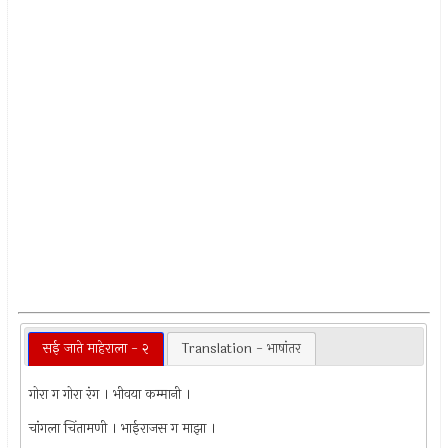
सई जाते माहेराला - २
Translation - भाषांतर
गोरा ग गोरा रंग । भीवया कम्मानी ।
चांगला चिंतामणी । भाईराजस ग माझा ।