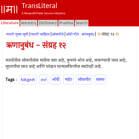
TransLiteral
A Nonprofit Public Service Initiative.
Literature
Ancestry
Dictionary
Prashna
Search
|
|
|
|
संग्रह १२
मराठी मुख्य सूची
मराठी साहित्य
लोकगीते
ओवी गीते : ऋणानुबंध
ऋणानुबंध - संग्रह १२
मराठीतील लोकगीतांना मातीचा वास आहे, कुळाचे ओज आहे, कारुण्याची चाल आहे,
सुगरणीचा साज आहे आणि घरंदाज घरमालकिणीचा साटोपही आहे.
Tags
:
lokgeet
ovi
ओवी
माहेर
लोकगीत
सासर