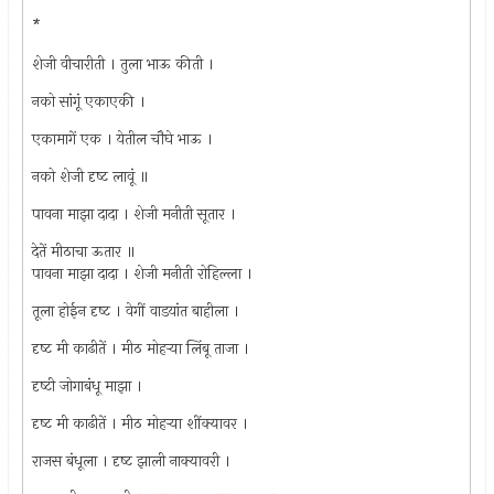
*
शेजी वीचारीती । तुला भाऊ कीती ।
नको सांगूं एकाएकी ।
एकामागें एक । येतील चौघे भाऊ ।
नको शेजी दृष्‍ट लावूं ॥
पावना माझा दादा । शेजी मनीती सूतार ।
देतें मीठाचा ऊतार ॥
पावना माझा दादा । शेजी मनीती रोहिल्ला ।
तूला होईन दृष्‍ट । वेगीं वाडयांत बाहीला ।
दृष्‍ट मी काढीतें । मीठ मोहर्‍या लिंबू ताजा ।
दृष्‍टी जोगाबंधू माझा ।
दृष्‍ट मी काढीतें । मीठ मोहर्‍या शींक्यावर ।
राजस बंधूला । दृष्‍ट झाली नाक्यावरी ।