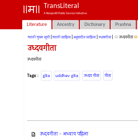
TransLiteral
A Nonprofit Public Service Initiative.
Literature
Ancestry
Dictionary
Prashna
|
|
|
|
उध्दवगीता
मराठी मुख्य सूची
मराठी साहित्य
अनुवादीत साहित्य
उध्दवगीता
उध्दवगीता
उध्दवगीता
Tags
:
gita
uddhav gita
उध्दव गीता
गीता
उध्दवगीता - अध्याय पहिला