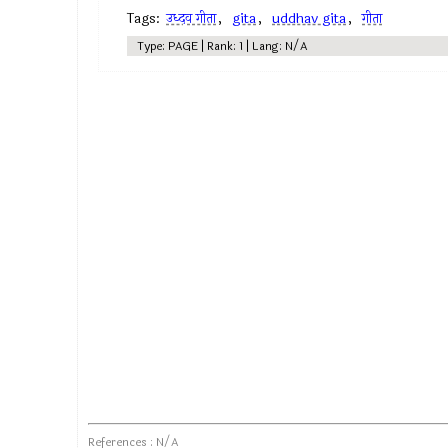
Tags:
उध्दव गीता
,
gita
,
uddhav gita
,
गीता
Type: PAGE | Rank: 1 | Lang: N/A
References : N/A