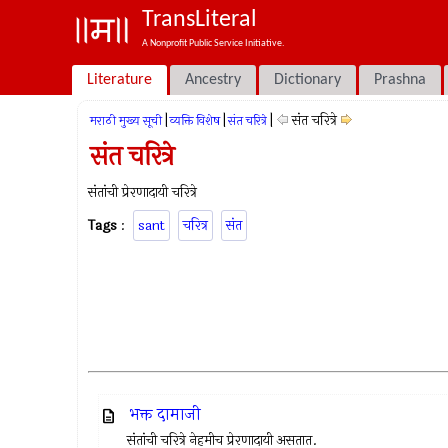
TransLiteral
A Nonprofit Public Service Initiative.
Literature
Ancestry
Dictionary
Prashna
|
|
|
संत चरित्रे
मराठी मुख्य सूची
व्यक्ति विशेष
संत चरित्रे
संत चरित्रे
संतांची प्रेरणादायी चरित्रे
Tags
:
sant
चरित्र
संत
भक्त दामाजी
संतांची चरित्रे नेहमीच प्रेरणादायी असतात.