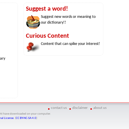
Suggest a word!
Suggest new words or meaning to
our dictionary!!
Curious Content
Content that can spike your interest!
nary
contact us
disclaimer
about us
might have downloaded on your computer.
al License
. (
CC BY-NC-SA 4.0
)