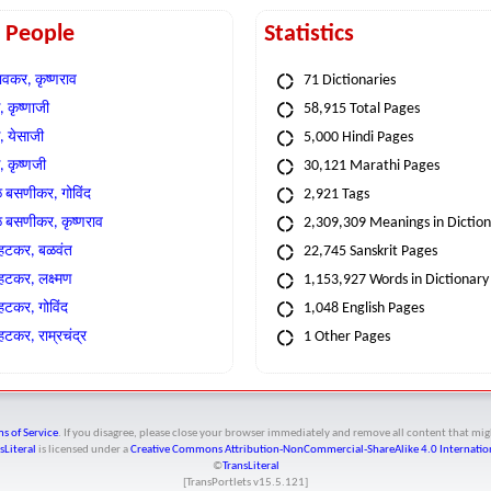
t People
Statistics
वकर, कृष्णराव
71 Dictionaries
 कृष्णाजी
58,915 Total Pages
, येसाजी
5,000 Hindi Pages
, कृष्णजी
30,121 Marathi Pages
े बसणीकर, गोविंद
2,921 Tags
े बसणीकर, कृष्णराव
2,309,309 Meanings in Dictio
्हटकर, बळवंत
22,745 Sanskrit Pages
्हटकर, लक्ष्मण
1,153,927 Words in Dictionary
्हटकर, गोविंद
1,048 English Pages
हटकर, राम्रचंद्र
1 Other Pages
s of Service
. If you disagree, please close your browser immediately and remove all content that 
sLiteral
is licensed under a
Creative Commons Attribution-NonCommercial-ShareAlike 4.0 Internation
©
TransLiteral
[TransPortlets v
15.5.121
]