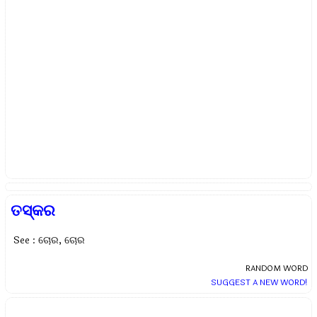
ତସ୍କର
See : ଚୋର, ଚୋର
RANDOM WORD
SUGGEST A NEW WORD!