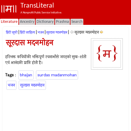
TransLiteral
A Nonprofit Public Service Initiative.
Literature
Ancestry
Dictionary
Prashna
Search
|
|
|
|
सूरदास मदनमोहन
हिंदी सूची
हिंदी साहित्य
भजन
सूरदास मदनमोहन
सूरदास मदनमोहन
हरिभक्त कवियोंकी भक्तिपूर्ण रचनाओंसे जगत्‌को सुख-शांती
एवं आनंदकी प्राप्ति होती है।
Tags
:
bhajan
surdas madanmohan
भजन
सूरदास मदनमोहन