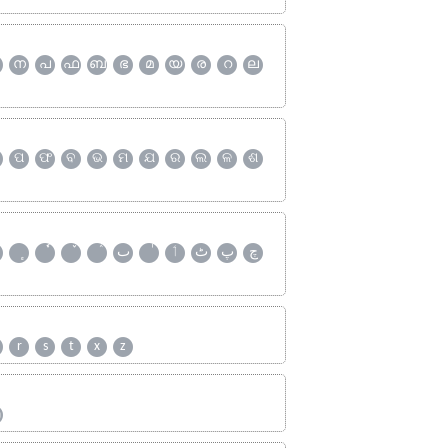
ന
പ
ഫ
ബ
ഭ
മ
യ
ര
റ
ല
ପ
ଫ
ବ
ଭ
ମ
ଯ
ର
ଲ
ଳ
ଶ
چ
پ
ٹ
ٲ
ٮ
r
s
t
x
z
ஹ