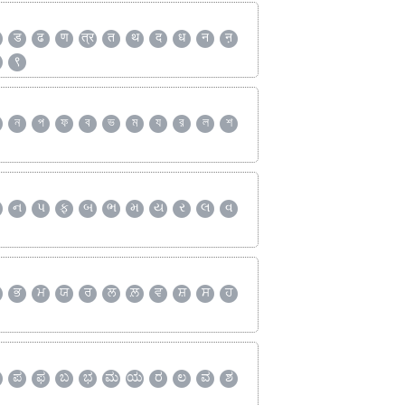
ड
ढ
ण
त्र
त
थ
द
ध
न
ऩ
९
ন
প
ফ
ব
ভ
ম
য
র
ল
শ
ન
પ
ફ
બ
ભ
મ
ય
ર
લ
વ
ਭ
ਮ
ਯ
ਰ
ਲ
ਲ਼
ਵ
ਸ਼
ਸ
ਹ
ಪ
ಫ
ಬ
ಭ
ಮ
ಯ
ರ
ಲ
ವ
ಶ