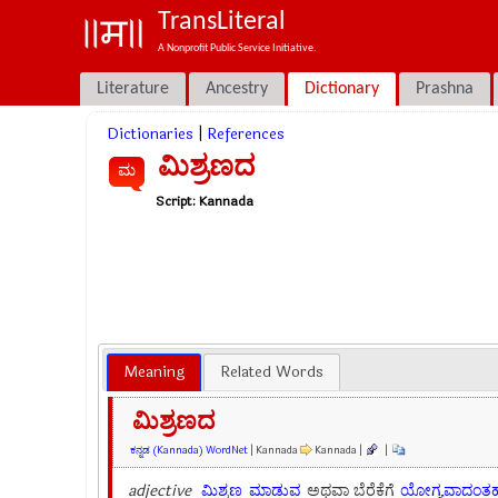
TransLiteral
A Nonprofit Public Service Initiative.
Literature
Ancestry
Dictionary
Prashna
Dictionaries
|
References
ಮಿಶ್ರಣದ
ಮ
Script:
Kannada
Meaning
Related Words
ಮಿಶ್ರಣದ
ಕನ್ನಡ (Kannada) WordNet
| Kannada
Kannada |
|
adjective
ಮಿಶ್ರಣ
ಮಾಡುವ
ಅಥವಾ ಬೆರೆಕೆಗೆ
ಯೋಗ್ಯವಾದಂತ