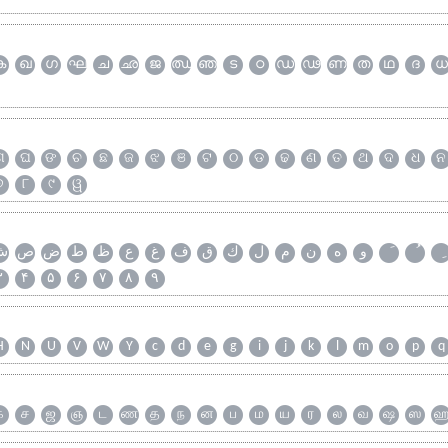
ക
ഖ
ഗ
ഘ
ച
ഛ
ജ
ഝ
ഞ
ട
ഠ
ഡ
ഢ
ണ
ത
ഥ
ദ
ധ
ଗ
ଘ
ଙ
ଚ
ଛ
ଜ
ଝ
ଞ
ଟ
ଠ
ଡ
ଢ
ଣ
ତ
ଥ
ଦ
ଧ
ନ
୭
୮
୯
ୱ
و
ه
ن
م
ل
ك
ق
ف
غ
ع
ظ
ط
ض
ص
ش
۳
۴
۵
۶
۷
۸
۹
H
N
U
V
W
Y
c
d
e
g
i
j
k
l
m
o
p
q
க
ச
ஜ
ஞ
ட
ண
த
ந
ன
ப
ம
ய
ர
ல
வ
ஷ
ஸ