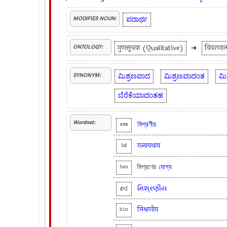
ಪದಾರ್ಥ
MODIFIES NOUN:
गुणसूचक (Qualitative)
➜
विवरणा
ONTOLOGY:
ಮಿಶ್ರಣವಾದ
ಮಿಶ್ರಣವಾದಂತ
ಮಿ
SYNONYM:
ಬೆರೆಕೆಯಾದಂತಹ
Wordnet:
মিশ্রণীয়
asm
गलायथाव
bd
মিশ্রণের
যোগ্য
ben
મિશ્રણીય
guj
मिश्रणीय
hin