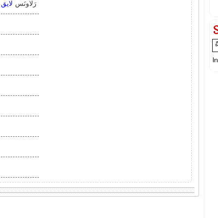
رَلاونَس
لایق
م
I