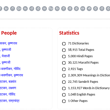
క
ఖ
గ
ఘ
ఙ
చ
ఛ
జ
ఝ
ట
ఠ
డ
ఢ
ణ
త
థ
ద
ధ
t People
Statistics
वकर, कृष्णराव
71 Dictionaries
 कृष्णाजी
58,915 Total Pages
, येसाजी
5,000 Hindi Pages
, कृष्णजी
30,121 Marathi Pages
े बसणीकर, गोविंद
2,921 Tags
े बसणीकर, कृष्णराव
2,309,309 Meanings in Dictio
्हटकर, बळवंत
22,745 Sanskrit Pages
्हटकर, लक्ष्मण
1,153,927 Words in Dictionary
्हटकर, गोविंद
1,048 English Pages
हटकर, राम्रचंद्र
1 Other Pages