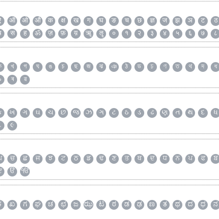
ऐ
ऑ
ओ
औ
क
क्ष
ख
ग
घ
ङ
च
छ
ज्ञ
ज
झ
ञ
ट
ठ
ष
स
ह
ॐ
ज़
फ़
य़
ॠ
ॡ
०
१
२
३
४
५
६
७
८
ক
খ
গ
ঘ
ঙ
চ
ছ
জ
ঝ
ঞ
ঠ
ড
ঢ
ণ
ত
থ
দ
ধ
৯
ৰ
ৱ
ક
ખ
ગ
ઘ
ચ
છ
જ
ઝ
ઞ
ટ
ઠ
ડ
ઢ
ણ
ત
થ
દ
ધ
૮
૯
ਘ
ਚ
ਛ
ਜ
ਝ
ਟ
ਠ
ਡ
ਢ
ਣ
ਤ
ਥ
ਦ
ਧ
ਨ
ਪ
ਫ
ਬ
ੲ
ੳ
ੴ
ಕ
ಖ
ಗ
ಘ
ಚ
ಛ
ಜ
ಝ
ಟ
ಠ
ಡ
ಢ
ಣ
ತ
ಥ
ದ
ಧ
ನ