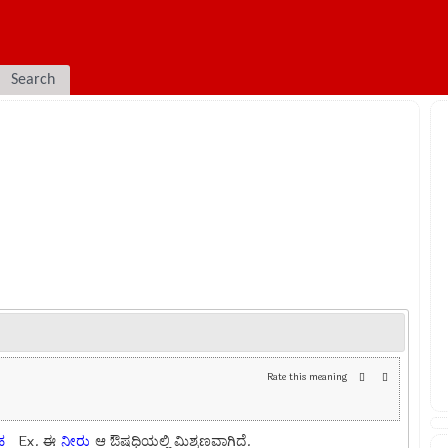
Search
Rate this meaning
ಹ
Ex.
ಈ
ನೀರು
ಆ ಔಷಧಿಯಲ್ಲಿ ಮಿಶ್ರಣವಾಗಿದೆ.