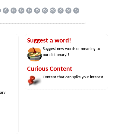
న
ప
ఫ
బ
భ
మ
య
ర
ఱ
ల
Suggest a word!
Suggest new words or meaning to
our dictionary!!
Curious Content
Content that can spike your interest!
nary