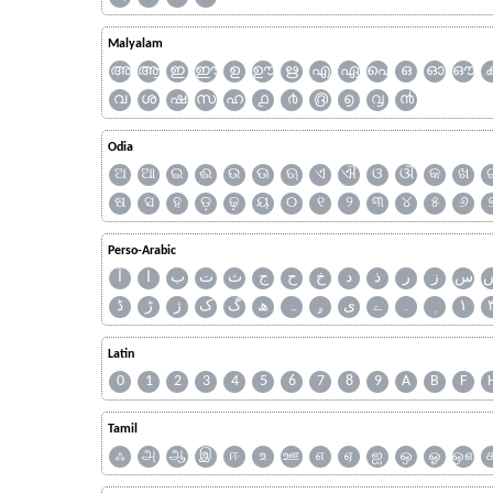
Malyalam
അ
ആ
ഇ
ഈ
ഉ
ഊ
ഋ
എ
ഏ
ഐ
ഒ
ഓ
ഔ
വ
ശ
ഷ
സ
ഹ
൧
൪
൫
൭
൮
൯
Odia
ଅ
ଆ
ଇ
ଈ
ଉ
ଊ
ଋ
ଏ
ଐ
ଓ
ଔ
କ
ଖ
ଷ
ସ
ହ
ଡ଼
ଢ଼
ୟ
୦
୧
୨
୩
୪
୫
୬
Perso-Arabic
س
ز
ر
ذ
د
خ
ح
ج
ث
ت
ب
ا
آ
ڈ
ڑ
ژ
ک
گ
ھ
ہ
ۄ
ی
ے
۔
۱
Latin
0
1
2
3
4
5
6
7
8
9
A
B
F
Tamil
ஃ
அ
ஆ
இ
ஈ
உ
ஊ
எ
ஏ
ஐ
ஒ
ஓ
ஔ