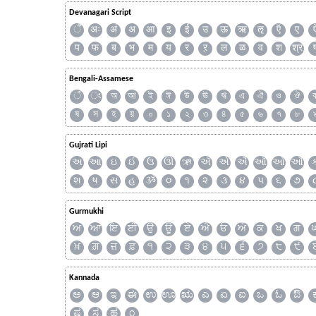
Devanagari Script
ँ
अः
अं
अ
आ
इ
ई
उ
ऊ
ऋ
ऌ
ऍ
ए
प
फ
ब
भ
म
य
र
ऱ
ल
ळ
व
श
श्र
Bengali-Assamese
ঁ
ং
অ
আ
ই
ঈ
উ
ঊ
ঋ
এ
ঐ
ও
ঔ
ষ
স
হ
য়
০
১
২
৩
৪
৫
৬
৭
৮
Gujrati Lipi
અ
આ
ઇ
ઈ
ઉ
ઊ
ઋ
ઍ
એ
ઐ
ઑ
ઓ
ઔ
શ
ષ
સ
હ
ૐ
૦
૧
૨
૩
૪
૫
૬
૭
Gurmukhi
ਅ
ਆ
ਇ
ਈ
ਉ
ਊ
ਏ
ਐ
ਓ
ਔ
ਕ
ਖ
ਗ
ਖ਼
ਗ਼
ਜ਼
ਫ਼
੧
੨
੩
੪
੫
੬
੭
੮
੯
Kannada
ಅ
ಆ
ಇ
ಈ
ಉ
ಊ
ಋ
ಎ
ಏ
ಐ
ಒ
ಓ
ಔ
ಷ
ಸ
ಹ
೧