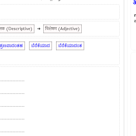
अ
स
त्मक (Descriptive)
➜
विशेषण (Adjective)
ಶ್ರಣವಾದಂತಹ
ಬೆರೆಕೆಯಾದ
ಬೆರೆಕೆಯಾದಂತ