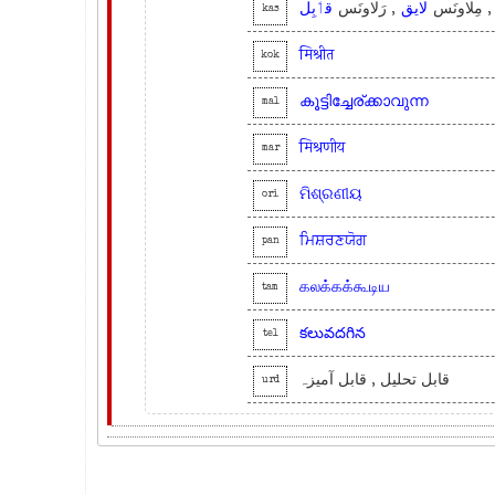
, ِلاونَس
لایق
, رَلاونَس
قٲبِل
kas
मिश्रीत
kok
കൂട്ടിച്ചേര്ക്കാവുന്ന
mal
मिश्रणीय
mar
ମିଶ୍ରଣୀୟ
ori
ਮਿਸ਼ਰਣਯੋਗ
pan
கலக்கக்கூடிய
tam
కలువదగిన
tel
قابل تحلیل , قابل آمیزہ
urd