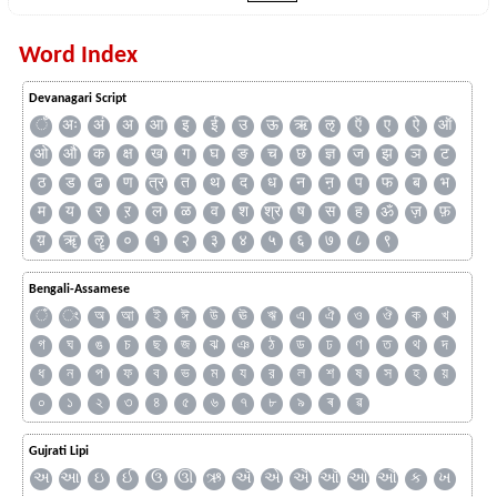
Word Index
Devanagari Script
ँ
अः
अं
अ
आ
इ
ई
उ
ऊ
ऋ
ऌ
ऍ
ए
ऐ
ऑ
ओ
औ
क
क्ष
ख
ग
घ
ङ
च
छ
ज्ञ
ज
झ
ञ
ट
ठ
ड
ढ
ण
त्र
त
थ
द
ध
न
ऩ
प
फ
ब
भ
म
य
र
ऱ
ल
ळ
व
श
श्र
ष
स
ह
ॐ
ज़
फ़
य़
ॠ
ॡ
०
१
२
३
४
५
६
७
८
९
Bengali-Assamese
ঁ
ং
অ
আ
ই
ঈ
উ
ঊ
ঋ
এ
ঐ
ও
ঔ
ক
খ
গ
ঘ
ঙ
চ
ছ
জ
ঝ
ঞ
ঠ
ড
ঢ
ণ
ত
থ
দ
ধ
ন
প
ফ
ব
ভ
ম
য
র
ল
শ
ষ
স
হ
য়
০
১
২
৩
৪
৫
৬
৭
৮
৯
ৰ
ৱ
Gujrati Lipi
અ
આ
ઇ
ઈ
ઉ
ઊ
ઋ
ઍ
એ
ઐ
ઑ
ઓ
ઔ
ક
ખ