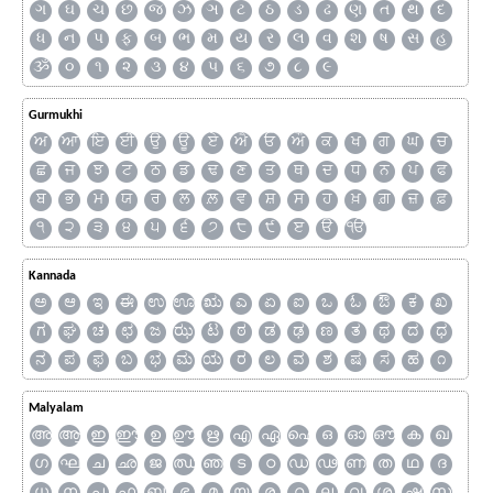
ગ
ઘ
ચ
છ
જ
ઝ
ઞ
ટ
ઠ
ડ
ઢ
ણ
ત
થ
દ
ધ
ન
પ
ફ
બ
ભ
મ
ય
ર
લ
વ
શ
ષ
સ
હ
ૐ
૦
૧
૨
૩
૪
૫
૬
૭
૮
૯
Gurmukhi
ਅ
ਆ
ਇ
ਈ
ਉ
ਊ
ਏ
ਐ
ਓ
ਔ
ਕ
ਖ
ਗ
ਘ
ਚ
ਛ
ਜ
ਝ
ਟ
ਠ
ਡ
ਢ
ਣ
ਤ
ਥ
ਦ
ਧ
ਨ
ਪ
ਫ
ਬ
ਭ
ਮ
ਯ
ਰ
ਲ
ਲ਼
ਵ
ਸ਼
ਸ
ਹ
ਖ਼
ਗ਼
ਜ਼
ਫ਼
੧
੨
੩
੪
੫
੬
੭
੮
੯
ੲ
ੳ
ੴ
Kannada
ಅ
ಆ
ಇ
ಈ
ಉ
ಊ
ಋ
ಎ
ಏ
ಐ
ಒ
ಓ
ಔ
ಕ
ಖ
ಗ
ಘ
ಚ
ಛ
ಜ
ಝ
ಟ
ಠ
ಡ
ಢ
ಣ
ತ
ಥ
ದ
ಧ
ನ
ಪ
ಫ
ಬ
ಭ
ಮ
ಯ
ರ
ಲ
ವ
ಶ
ಷ
ಸ
ಹ
೧
Malyalam
അ
ആ
ഇ
ഈ
ഉ
ഊ
ഋ
എ
ഏ
ഐ
ഒ
ഓ
ഔ
ക
ഖ
ഗ
ഘ
ച
ഛ
ജ
ഝ
ഞ
ട
ഠ
ഡ
ഢ
ണ
ത
ഥ
ദ
ധ
ന
പ
ഫ
ബ
ഭ
മ
യ
ര
റ
ല
വ
ശ
ഷ
സ