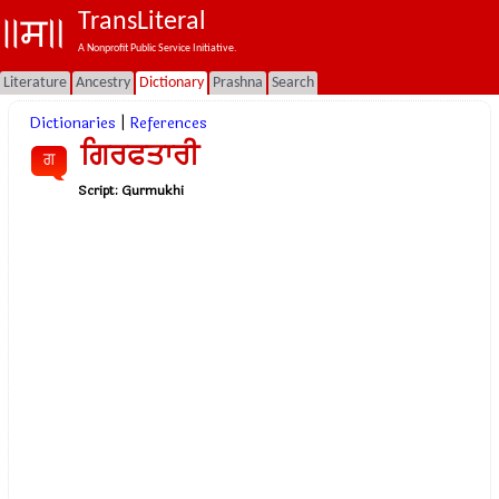
TransLiteral
A Nonprofit Public Service Initiative.
Literature
Ancestry
Dictionary
Prashna
Search
Dictionaries
|
References
ਗਿਰਫਤਾਰੀ
ਗ
Script:
Gurmukhi