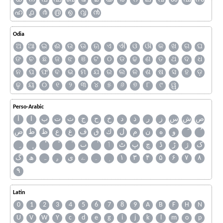
ഹ
൧
൪
൫
൭
൮
൯
Odia
ଅ
ଆ
ଇ
ଈ
ଉ
ଊ
ଋ
ଏ
ଐ
ଓ
ଔ
କ
ଖ
ଗ
ଘ
ଙ
ଚ
ଛ
ଜ
ଝ
ଞ
ଟ
ଠ
ଡ
ଢ
ଣ
ତ
ଥ
ଦ
ଧ
ନ
ପ
ଫ
ବ
ଭ
ମ
ଯ
ର
ଲ
ଳ
ଶ
ଷ
ସ
ହ
ଡ଼
ଢ଼
ୟ
୦
୧
୨
୩
୪
୫
୬
୭
୮
୯
ୱ
Perso-Arabic
ص
ش
س
ز
ر
ذ
د
خ
ح
ج
ث
ت
ب
ا
آ
و
ه
ن
م
ل
ك
ق
ف
غ
ع
ظ
ط
ض
ک
ژ
ڑ
ڈ
چ
پ
ٹ
ٲ
ٮ
گ
ھ
ہ
ۄ
ی
ے
۔
۱
۳
۴
۵
۶
۷
۸
۹
Latin
0
1
2
3
4
5
6
7
8
9
A
B
F
H
N
U
V
W
Y
c
d
e
g
i
j
k
l
m
o
p