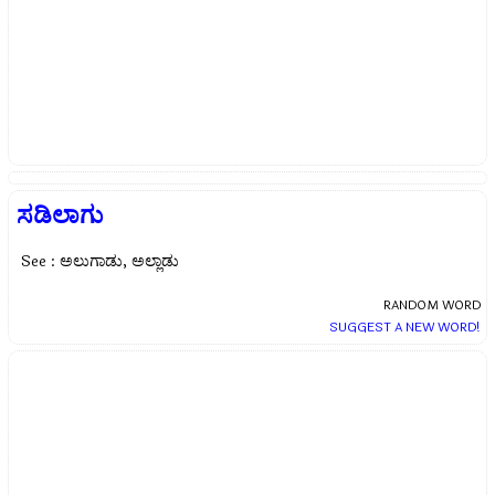
ಸಡಿಲಾಗು
See : ಅಲುಗಾಡು, ಅಲ್ಲಾಡು
RANDOM WORD
SUGGEST A NEW WORD!