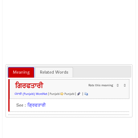
Meaning
Related Words
ਗਿਰਫਤਾਰੀ
Rate this meaning
ਪੰਜਾਬੀ (Punjabi) WordNet
| Punjabi
Punjabi |
|
See :
ਗ੍ਰਿਫਤਾਰੀ