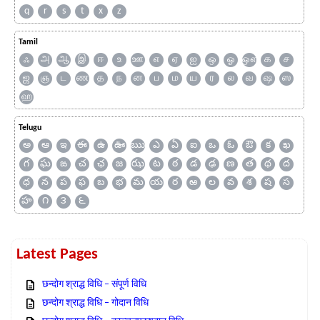
q
r
s
t
x
z
Tamil
ஃ
அ
ஆ
இ
ஈ
உ
ஊ
எ
ஏ
ஐ
ஒ
ஓ
ஔ
க
ச
ஜ
ஞ
ட
ண
த
ந
ன
ப
ம
ய
ர
ல
வ
ஷ
ஸ
ஹ
Telugu
అ
ఆ
ఇ
ఈ
ఉ
ఊ
ఋ
ఎ
ఏ
ఐ
ఒ
ఓ
ఔ
క
ఖ
గ
ఘ
ఙ
చ
ఛ
జ
ఝ
ట
ఠ
డ
ఢ
ణ
త
థ
ద
ధ
న
ప
ఫ
బ
భ
మ
య
ర
ఱ
ల
వ
శ
ష
స
హ
౧
౩
౬
Latest Pages
छन्दोग श्राद्ध विधि – संपूर्ण विधि
छन्दोग श्राद्ध विधि – गोदान विधि