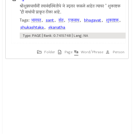
श्रीशुक्राचार्यांनीं स्वानंदस्थितीचे जे उद्‍गार काढले आहेत त्यावर ’ शुकाष्टक
’ही नाथांची प्राकृत टीका आहे.
Tags:
भागवत
,
sant
,
संत
,
एकनाथ
,
bhagavat
,
शुकाष्टक
,
shukashtaka
,
ekanatha
Type: PAGE | Rank: 0.7415748 | Lang: NA
Folder
Page
Word/Phrase
Person