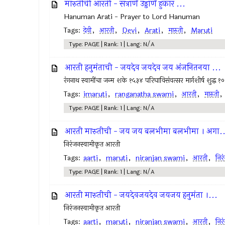
मारुतीची आरती - सत्राणें उड्डाणें हुंकार ...
Hanuman Arati - Prayer to Lord Hanuman
Tags:
देवी
,
आरती
,
Devi
,
Arati
,
मारुती
,
Maruti
Type: PAGE | Rank: 1 | Lang: N/A
आरती हनुमंताची - जयदेव जयदेव जय अंजनितनया ...
रंगनाथ स्वामींचा जन्म शके १५३४ परिघाविसंवत्सर मार्गशीर्ष शुद्ध १
Tags:
imaruti
,
ranganatha swami
,
आरती
,
मारुती
Type: PAGE | Rank: 1 | Lang: N/A
आरती मारुतीची - जय जय बलभीमा बलभीमा । अगा..
निरंजनस्वामीकृत आरती
Tags:
aarti
,
maruti
,
niranjan swami
,
आरती
,
निर
Type: PAGE | Rank: 1 | Lang: N/A
आरती मारुतीची - जयदेवजयदेव जयजय हनुमंता ।...
निरंजनस्वामीकृत आरती
Tags:
aarti
,
maruti
,
niranjan swami
,
आरती
,
निर