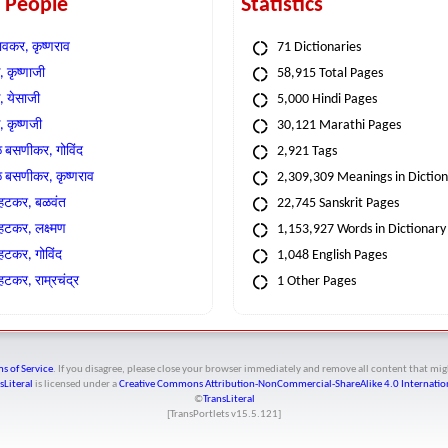
t People
Statistics
वकर, कृष्णराव
71 Dictionaries
 कृष्णाजी
58,915 Total Pages
, येसाजी
5,000 Hindi Pages
, कृष्णजी
30,121 Marathi Pages
े बसणीकर, गोविंद
2,921 Tags
े बसणीकर, कृष्णराव
2,309,309 Meanings in Dictio
्हटकर, बळवंत
22,745 Sanskrit Pages
्हटकर, लक्ष्मण
1,153,927 Words in Dictionary
्हटकर, गोविंद
1,048 English Pages
हटकर, राम्रचंद्र
1 Other Pages
s of Service
. If you disagree, please close your browser immediately and remove all content that 
sLiteral
is licensed under a
Creative Commons Attribution-NonCommercial-ShareAlike 4.0 Internation
©
TransLiteral
[TransPortlets v
15.5.121
]