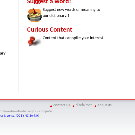
Suggest a word!
Suggest new words or meaning to
our dictionary!!
Curious Content
Content that can spike your interest!
nary
contact us
disclaimer
about us
might have downloaded on your computer.
al License
. (
CC BY-NC-SA 4.0
)