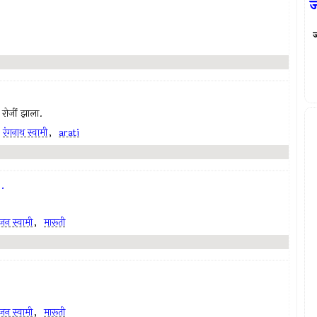
ज
० रोजीं झाला.
,
रंगनाथ स्वामी
,
arati
.
ंजन स्वामी
,
मारूती
ंजन स्वामी
,
मारूती