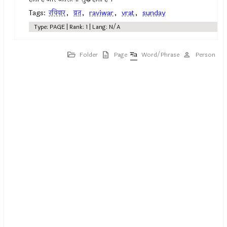
Tags:
रविवार
,
व्रत
,
raviwar
,
vrat
,
sunday
Type: PAGE | Rank: 1 | Lang: N/A
Folder
Page
Word/Phrase
Person