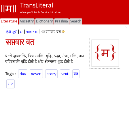
TransLiteral
A Nonprofit Public Service Initiative.
Literature
Ancestry
Dictionary
Prashna
Search
|
|
|
सप्तवार व्रत
हिंदी सूची
व्रत
सप्तवार व्रत
सप्तवार व्रत
व्रतसे ज्ञानशक्ति, विचारशक्ति, बुद्धि, श्रद्धा, मेधा, भक्ति, तथा
पवित्रताकी वृद्धि होती है और अंतरात्मा शुद्ध होती है ।
Tags
:
day
seven
story
vrat
व्रत
सात