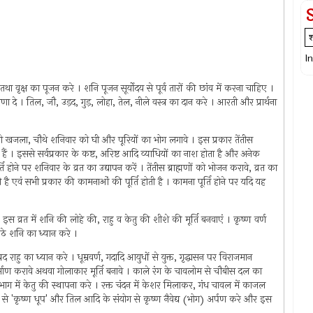
I
ा वृक्ष का पूजन करे । शनि पूजन सूर्योदय से पूर्व तारों की छांव में करना चाहिए ।
णा दे । तिल, जौ, उड़द, गुड़, लोहा, तेल, नीले वस्त्र का दान करे । आरती और प्रार्थना
 खजला, चौथे शनिवार को घी और पूरियों का भोग लगावे । इस प्रकार तेंतीस
 हैं । इससे सर्वप्रकार के कष्ट, अरिष्ट आदि व्याधियों का नाश होता है और अनेक
्ति होने पर शनिवार के व्रत का उद्यापन करें । तेंतीस ब्राह्मणों को भोजन करावे, व्रत का
ती है एवं सभी प्रकार की कामनाओं की पूर्ति होती है । कामना पूर्ति होने पर यदि यह
इस व्रत में शनि की लोहे की, राहु व केतु की शीशे की मूर्ति बनवाएं । कृष्ण वर्ण
बैठे शनि का ध्यान करे ।
राहु का ध्यान करे । धूम्रवर्ण, गदादि आयुधों से युक्त, गृद्धासन पर विराजमान
 निर्माण करावे अथवा गोलाकार मूर्ति बनावे । काले रंग के चावलोम से चौबीस दल का
ाग में केतु की स्थापना करे । रक्त चंदन में केशर मिलाकर, गंध चावल में काजल
े 'कृष्ण धूप' और तिल आदि के संयोग से कृष्ण नैवेद्य (भोग) अर्पण करे और इस