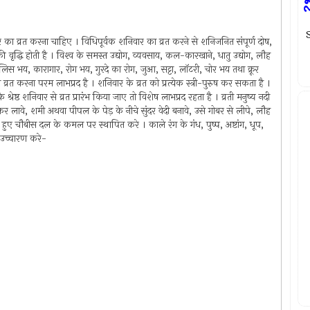
ನ
S
ार का व्रत करना चाहिए । विधिपूर्वक शनिवार का व्रत करने से शनिजनित संपूर्ण दोष,
की वृद्धि होती है । विश्‍व के समस्त उद्योग, व्यवसाय, कल-कारखाने, धातु उद्योग, लौह
लिस भय, कारागार, रोग भय, गुरदे का रोग, जुआ, सट्टा, लॉटरी, चोर भय तथा क्रूर
्रत करना परम लाभप्रद है । शनिवार के व्रत को प्रत्येक स्त्री-पुरुष कर सकता है ।
ेष्ठ शनिवार से व्रत प्रारंभ किया जाए तो विशेष लाभप्रद रहता है । व्रती मनुष्य नदी
लावे, शमी अथवा पीपल के पेड़ के नीचे सुंदर वेदी बनावे, उसे गोबर से लीपे, लौह
ए हुए चौबीस दल के कमल पर स्थापित करे । काले रंग के गंध, पुष्प, अष्टांग, धूप,
ा उच्चारण करे-