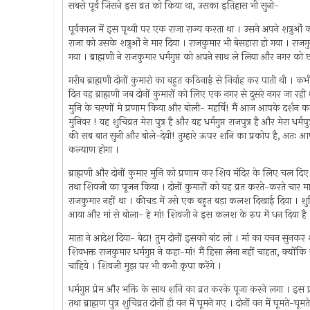
सबसे पूर्व जिसने इस व्रत को किया था, उसका इतिहास भी सुनो-
पूर्वकाल में इस पृथ्वी पर एक राजा राज्य करता था । उसने अपने शत्रु
राजा को उसके शत्रुओं ने मार दिया । राजकुमार भी बेसहारा हो गया । राजगुर
गया । ब्राह्मणी ने राजकुमार धर्मगुप्त को अपने साथ ले लिया और नगर क
गरीब ब्राह्मणी दोनों कुमारो का बहुत कठिनाई से निर्वाह कर पाती थी ।
दिन वह ब्राह्मणी जब दोनों कुमारों को लिए एक नगर से दुसरे नगर जा रही थी क
मुनि के चरणों मे प्रणाम किया और बोली- महर्षि! मैं आज आपके दर्शन क
मुनिवर ! यह शुचिव्रत मेरा पुत्र है और यह धर्मगुप्त राजपुत्र है और मेरा धर्मपु
की सब बात सुनी और बोले-देवी! तुम्हारे ऊपर शनि का प्रकोप है, अतः 
कल्याण होगा ।
ब्राह्मणी और दोनों कुमार मुनि को प्रणाम कर शिव मंदिर के लिए चल दिए ।
तथा शिवजी का पूजन किया । दोनों कुमारों को यह व्रत करते-करते चार म
राजकुमार नहीं था । कीचड़ में उसे एक बहुत बड़ा कलश दिखाई दिया । शु
आया और मां से बोला- हे मां! शिवजी ने इस कलश के रुप में धन दिया है 
माता ने आदेश दिया- बेटा! तुम दोनों इसको बांट लो । मां का वचन सुनकर शुच
शिवभक्त राजकुमार धर्मगुप्त ने कहा-मां! मैं हिसा लेना नहीं चाहता, क्य
चाहिये । शिवजी मुझ पर भी कभी कृपा करेंगे ।
धर्मगुप्त प्रेम और भक्ति के साथ शनि का व्रत करके पूजा करने लगा । इस 
तथा ब्राह्मण पुत्र शुचिव्रत दोनों ही वन में घूमने गए । दोनों वन में घूमते