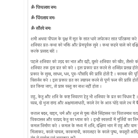
ॐ पिप्पलाय नमः
ॐ पिंगलाय नमः
ॐ सौरये नमः
शमी अथवा पीपल के वृक्ष में सूत के सात धागे लपेटकर सात परिक्रमा करे तथ
शनिवार व्रत-कथा को भक्ति और प्रेमपूर्वक सुने । कथा कहने वाले को दक्षि
करके प्रसाद बांटे ।
पहले शनिवार को उड़द का भात और दही, दूसरे शनिवार को खीर, तीसरे को
शनिवार तक इस व्रत को करे । इस प्रकार व्रत करने से शनिदेव प्रसन्न होते
प्रकार के सुख, साधन, धन, पुत्र-पौत्रादि की प्राप्ति होती है । कामना की पूर
विसर्जन करे । इस प्रकार व्रत का उद्यापन करने से पूर्ण फल की प्राप्ति हो
व्रत किया जाए, तो प्राप्त वस्तु का नाश नहीं होता ।
राहु, केतु और शनि के कष्ट निवारण हेतु भी शनिवार के व्रत का विधान है । 
वस्त्र, दो भुजा दण्ड और अक्षमालाधारी, काले रंग के आठ घोड़े वाले रथ में 
कराल बदन, खड्‌ग, चर्म और शूल से युक्त नीले सिंहासन पर विराजमान वरप्रद 
विकटासन और वरप्रद केतु का ध्यान करे । इन्ही स्वरूपों में मुर्तियों का
कमल निर्माण करे । कमल के मध्य में शनि, दक्षिण भाग में राहु और वाम भ
मिलाकर, काले चावल, काकमाची, कागलहर के काले पुष्प, कस्तूरी आदि स