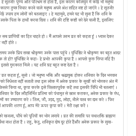
 हे सूतजी! पुण्य अति परिश्रम से होता है, इस कारण कलियुग में कोई भी मनुष्य
इस कारण तुच्छ विचार करने वाले मनुष्य अपने अंश सहित नष्ट हो जाएंगे । हे सूतजी!
सा कोई उपाय हम लोगों को बतलाइए । हे महामुने, हमने यह भी सुना है कि शनि के
सिर उसके पिता के हाथों कटवा दिया । शनि की दृष्टि कष्टों को देने वाली है, इसलिए
्योंकि सब प्राणियों का हित चाहते हो । मैं आपसे उत्तम व्रत को कहता हूं । ध्यान देकर
 नहीं होते ।
मय उनके प्रिय सखा श्रीकृष्ण उनके पास पहुंचे । युधिष्ठिर ने श्रीकृष्ण का बहुत आदर
वक तो हो? युधिष्ठिर ने कहा- हे प्रभो! आपकी कृपा है । आपसे कुछ छिपा नहिं है!
ससे छुटकारा मिले । यह शनि ग्रह बहुत कष्ट देता है ।
व्रत कहता हूं, सुनो । जो मनुष्य भक्ति और श्रद्धायुक्त होकर शनिवार के दिन भगवान
 उनको निर्धनता नहीं सताती तथा इस लोक में अनेक प्रकार के सुखों को भोगकर अंत में
्रत किसने किया था, कृपा करके इसे विस्तारपूर्वक कहें तथा इसकी विधि भी बतलाएं ।
िवार के दिन लौहनिर्मित प्रतिमा को पंचामृत से स्नान कराकर, अनेक प्रकार के गंध,
नामों का उच्चारण करे । तिल, जौ, उड़द, गुड़, लोहा, नीले वस्त्र का दान करे । फिर
ं आपकी शरण हूं, आप मेरे ऊपर कृपा करें । मेरी रक्षा करें ।
 खजला, चौथे को पूरियों का भोग लगावे । व्रत की समाप्ति पर यथाशक्ति ब्राह्मण
था नाश होता है । राहु, केतु, शनिकृत दोष दूर होते हैंऔर अनेक प्रकार के सुख-