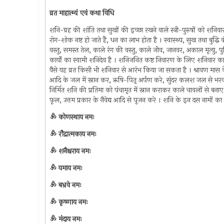
व्रत माहात्म्यं एवं कथा विधि
शनि-ग्रह की शांति तथा सुखों की इच्छा रखने वाले स्त्री-पुरुषों को शनिव
रोग-शोक नष्ट हो जाते हैं, धन का लाभ होता है । स्वास्थ्य, सुख तथा बुद्धि 
वस्तु, समस्त तेल, काले रंग की वस्तु, काले जीव, जानवर, अकाल मृत्यु, पु
कार्यों का स्वामी शनिदेव है । शनिजनित कष्ट निवारण के लिए शनिवार का व
वैसे यह व्रत किसी भी शनिवार से आरंभ किया जा सकता है । श्रावण मास के श्र
आदि के जल में स्नान कर, ऋषि-पितृ अर्पण करे, सुंदर कलश जल से भरकर 
निर्मित शनि की प्रतिमा को पंचामृत में स्नान कराकर काले चावलों से बना
फूल, उत्तम प्रकार के नैवेद्य आदि से पूजन करे । शनि के इन दस नामों क
ॐ कोणस्थाय नमः
ॐ रौद्रात्मकाय नमः
ॐ शनैश्चराय नमः
ॐ यमाय नमः
ॐ बभ्रवे नमः
ॐ कृष्णाय नमः
ॐ मंदाय नमः