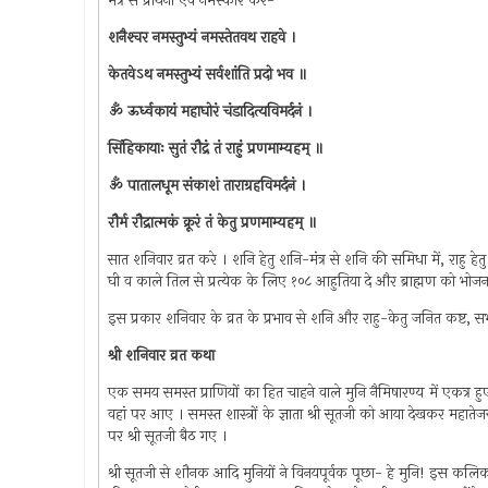
मंत्र से प्रार्थना एवं नमस्कार करें-
शनैश्‍चर नमस्तुभ्यं नमस्तेतवथ राहवे ।
केतवेऽथ नमस्तुभ्यं सर्वशांति प्रदो भव ॥
ॐ ऊर्ध्वकायं महाघोरं चंडादित्यविमर्दनं ।
सिंहिकायाः सुतं रौद्रं तं राहुं प्रणमाम्यहम् ॥
ॐ पातालधूम संकाशं ताराग्रहविमर्दनं ।
रौर्म रौद्रात्मकं क्रूरं तं केतु प्रणमाम्यहम् ॥
सात शनिवार व्रत करे । शनि हेतु शनि-मंत्र से शनि की समिधा में, राहु हेतु राह
घी व काले तिल से प्रत्येक के लिए १०८ आहुतिया दे और ब्राह्मण को भोज
इस प्रकार शनिवार के व्रत के प्रभाव से शनि और राहु-केतु जनित कष्ट, सभ
श्री शनिवार व्रत कथा
एक समय समस्त प्राणियों का हित चाहने वाले मुनि नैमिषारण्य में एकत्र 
वहां पर आए । समस्त शास्त्रों के ज्ञाता श्री सूतजी को आया देखकर महातेज
पर श्री सूतजी बैठ गए ।
श्री सूतजी से शौनक आदि मुनियों ने विनयपूर्वक पूछा- हे मुनि! इस कलिकाल 