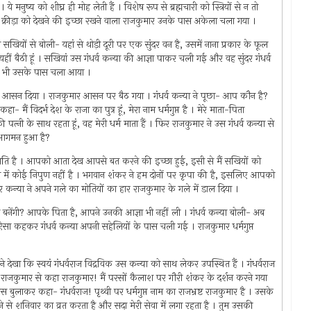
ये मनुष्य को शीघ्र ही मोह लेती हैं । विशेष रूप से ब्रह्मचारी को स्त्रियों से न तो
 क्रीड़ा को देखने की इच्छा रखने वाला राजकुमार उनके पास अकेला चला गया ।
खियों से बोली- यहां से थोड़ी दूरी पर एक सुंदर वन है, उसमें नाना प्रकार के फूल
ं बैठी हूं । सखियां उस गंधर्व कन्या की आज्ञा पाकर चली गई और वह सुंदर गंधर्व
ार भी उसके पास चला आया ।
ा आसन दिया । राजकुमार आसन पर बैठ गया । गंधर्व कन्या ने पूछा- आप कौन है?
ं विदर्भ देश के राजा का पुत्र हूं, मेरा नाम धर्मगुप्त है । मेरे माता-पिता
की पत्‍नी के साथ रहता हूं, वह मेरी धर्म माता हैं । फिर राजकुमार ने उस गंधर्व कन्या से
 आगमन हुआ है?
ाम अंशुमति है । आपको आता देख आपसे बत करने की इच्छा हुई, इसी से मैं सखियों को
्या में कोई निपुण नहीं है । भगवान शंकर ने हम दोनों पर कृपा की है, इसलिए आपको
कन्या ने अपने गले का मोतियों का हार राजकुमार के गले में डाल दिया ।
ैसे बनेंगी? आपके पिता है, आपने उनकी आज्ञा भी नहीं ली । गंधर्व कन्या बोली- अब
ऐसा कहकर गंधर्व कन्या अपनी सहेलियों के पास चली गई । राजकुमार धर्मगुप्त
ने देखा कि स्वयं गंधर्वराज विद्रविक उस कन्या को साथ लेकर उपस्थित हैं । गंधर्वराज
राजकुमार से कहा राजकुमार! मैं परसों कैलाश पर गौरी शंकर के दर्शन करने गया
बुलाकर कहा- गंधर्वराज! पृथ्वी पर धर्मगुप्त नाम का राजभ्रष्ट राजकुमार है । उसके
ने से शनिवार का व्रत करता है और सदा मेरी सेवा में लगा रहता है । तुम उसकी