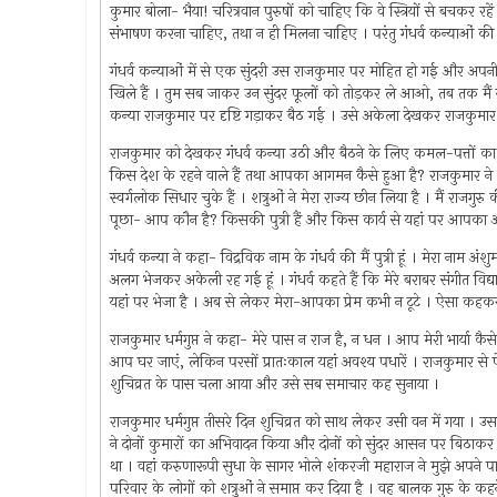
कुमार बोला- भैया! चरित्रवान पुरुषों को चाहिए कि वे स्त्रियों से बचकर रहें । 
संभाषण करना चाहिए, तथा न ही मिलना चाहिए । परंतु गंधर्व कन्याओं की
गंधर्व कन्याओं में से एक सुंदरी उस राजकुमार पर मोहित हो गई और अपनी स
खिले हैं । तुम सब जाकर उन सुंदर फूलों को तोड़कर ले आओ, तब तक मैं यही
कन्या राजकुमार पर दृष्टि गड़ाकर बैठ गई । उसे अकेला देखकर राजकुम
राजकुमार को देखकर गंधर्व कन्या उठी और बैठने के लिए कमल-पत्तों क
किस देश के रहने वाले हैं तथा आपका आगमन कैसे हुआ है? राजकुमार ने कहा- मै
स्वर्गलोक सिधार चुके हैं । शत्रुओं ने मेरा राज्य छीन लिया है । मैं राजगुरु 
पूछा- आप कौन है? किसकी पुत्री हैं और किस कार्य से यहां पर आपका
गंधर्व कन्या ने कहा- विद्रविक नाम के गंधर्व की मैं पुत्री हूं । मेरा न
अलग भेजकर अकेली रह गई हूं । गंधर्व कहते हैं कि मेरे बराबर संगीत विद
यहां पर भेजा है । अब से लेकर मेरा-आपका प्रेम कभी न टूटे । ऐसा कहकर 
राजकुमार धर्मगुप्त ने कहा- मेरे पास न राज है, न धन । आप मेरी भार्या क
आप घर जाएं, लेकिन परसों प्रातःकाल यहां अवश्य पधारें । राजकुमार से 
शुचिव्रत के पास चला आया और उसे सब समाचार कह सुनाया ।
राजकुमार धर्मगुप्त तीसरे दिन शुचिव्रत को साथ लेकर उसी वन में गया । उस
ने दोनों कुमारों का अभिवादन किया और दोनों को सुंदर आसन पर बिठाकर 
था । वहां करुणारूपी सुधा के सागर भोले शंकरजी महाराज ने मुझे अपने पास 
परिवार के लोगों को शत्रुओं ने समाप्त कर दिया है । वह बालक गुरु के कह