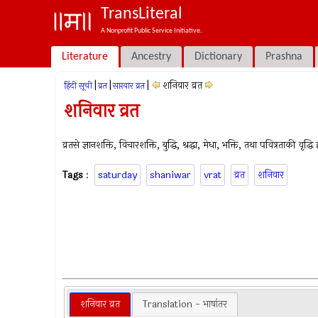
TransLiteral
A Nonprofit Public Service Initiative.
Literature
Ancestry
Dictionary
Prashna
|
|
|
शनिवार व्रत
हिंदी सूची
व्रत
सप्तवार व्रत
शनिवार व्रत
व्रतसे ज्ञानशक्ति, विचारशक्ति, बुद्धि, श्रद्धा, मेधा, भक्ति, तथा पवित्रताकी वृद्ध
Tags
:
saturday
shaniwar
vrat
व्रत
शनिवार
शनिवार व्रत
Translation - भाषांतर