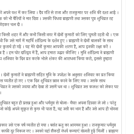
ओं को अपने वश में कर लिया । दैव गति से राजा और राजकुमार पर शनि की दशा आई ।
ु को भी बैरियों ने मार दिया । उसकी विधवा ब्राह्मणी तथा उसका पुत्र शुचिव्रत रह
ो छोड़कर चल दी ।
 कभी किसी शहर में और कभी किसी नगर में दोनों कुमारों को लिए घूमती रहती थी । एक
ि उसे मार्ग में महर्षि शांडिल्य के दर्शन हुए । ब्राह्मणी ने दोनों बालकों के साथ
र कृतार्थ हो गई । यह मेरे दोनों कुमार आपकी शरण है, आप इनकी रक्षा करें ।
त्र है । हम घोर दारिद्र्य में हैं, आप हमारा उद्धार कीजिए । मुनि शांडिल्य ने ब्राह्मणी
आप शनिवार के दिन व्रत करके भोले शंकर की आराधना किया करो, इससे तुम्हारा
 दोनों कुमारों ने ब्राह्मणी सहित मुनि के उपदेश के अनुसार शनिवार का व्रत किया
ास व्यतीत हो गए । एक दिन शुचिव्रत स्नान करने के लिए गया । उसके साथ
चिव्रत ने उसको उठाया और देखा तो उसमें धन था । शुचिव्रत उस कलश को लेकर घर
।
िव्रत बहुत ही प्रसन्न हुआ और धर्मगुप्त से बोला- भैया! अपना हिस्सा ले लो । परंतु
ोंकि जो कोई अपने सुकृत से कुछ भी पाता है, वह उसी का भाग है और उसे आप ही भोगना
प्रकार उसे एक वर्ष व्यतीत हो गया । बसंत ऋतु का आगमन हुआ । राजकुमार धर्मगुप्त
-घूमते काफी दूर निकल गए । उनको वहां सैकड़ों गंधर्व कन्याएं खेलती हुई मिलीं । ब्राह्मण