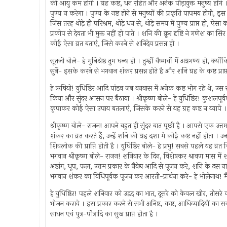
की आयु कम होगी । ग्रह कष्ट, धन रहित और अनेक पीड़ायुक्त मनुष्य होंगे ।
पुण्य न करेगा । पुण्य के नष्ट होने से मनुष्यों की प्रकृति पापमय होगी, 
जिस तरह थोड़े ही परिश्रम, थोड़े धन से, थोड़े समय में पुण्य प्राप्त हो, ऐ
प्रकोप से देवता भी मुक्त नहीं हो पाते । शनि की क्रूर दृष्टि ने गणेश का 
कोई ऐसा व्रत बताएं, जिसे करने से शनिदेव प्रसन्न हो ।
सूतजी बोले- हे मुनिश्रेष्ठ तुम धन्य हो । तुम्हीं वैष्णवों में अग्रगण्य हो, क
सुनें- इसके करने से भगवान शंकर प्रसन्न होते है और शनि ग्रह के कष्ट प्राप्त
हे ऋषियो! युधिष्ठिर आदि पांडव जब वनवास में अनेक कष्ट भोग रहे थे, उस स
किया और सुंदर आसन पर बैठाया । श्रीकृष्ण बोले- हे युधिष्ठिर! कुशलपूर्
कृपाकर कोई ऐसा उपाय बतलाएं, जिसके करने से यह ग्रह कष्ट न व्यापे । इ
श्रीकृष्ण बोले- राजन! आपने बहुत ही सुंदर बात पूछी है । आपसे एक उत्तम 
शंकर का व्रत करते हैं, उन्हें शनि की ग्रह दशा मे कोई कष्ट नहीं होता ।
शिवलोक की प्राप्ति होती है । युधिष्ठिर बोले- हे प्रभु! सबसे पहले यह व
भगवान श्रीकृष्ण बोले- राजन! शनिवार के दिन, विशेषकर श्रावण मास में शन
अष्टांग, धूप, फल, उत्तम प्रकार के नैवेद्य आदि से पूजन करे, शनि के दस 
भगवान शंकर का विधिपूर्वक पूजन कर आरती-प्रार्थना करे- हे भोलेनाथ! मै
हे युधिष्ठिर! पहले शनिवार को उड़द का भात, दूसरे को केवल खीर, तीसरे को
भोजन करावे । इस प्रकार करने से सभी अनिष्ट, कष्ट, आधिव्यादियों का सर्व
साधन एवं पुत्र-पौत्रादि का सुख प्राप्त होता है ।