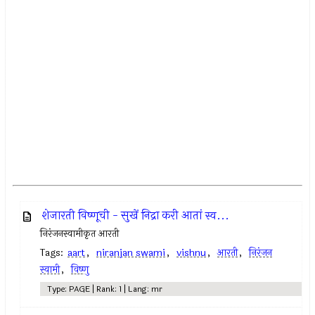
शेजारती विष्णूची - सुखें निद्रा करी आतां स्व...
निरंजनस्वामीकृत आरती
Tags:
aart
,
niranjan swami
,
vishnu
,
आरती
,
निरंजन
स्वामी
,
विष्णु
Type: PAGE | Rank: 1 | Lang: mr