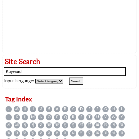
Site Search
Input language:
Tag Index
.
ॐ
॥
1
3
5
A
B
C
D
E
F
G
H
I
J
K
L
M
N
O
P
Q
R
S
T
U
V
W
Y
अ
आ
इ
ई
उ
ऋ
ॠ
ए
ऐ
ओ
औ
क
ख
ग
घ
च
छ
ज
झ
ठ
ड
त
द
ध
न
प
फ
ब
भ
म