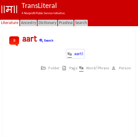
TransLiteral
A Nonprofit Public Service Initiative.
Literature
Ancestry
Dictionary
Prashna
Search
aart
a
zoom_in
Search
aarti
Folder
Page
Word/Phrase
Person