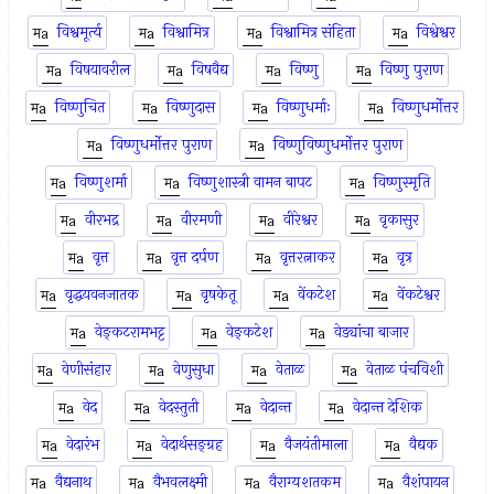
विश्वमूर्त्य
विश्वामित्र
विश्वामित्र संहिता
विश्वेश्वर
विषयावरील
विषवैद्य
विष्णु
विष्णु पुराण
विष्णुचित
विष्णुदास
विष्णुधर्माः
विष्णुधर्मोत्तर
विष्णुधर्मोत्तर पुराण
विष्णुविष्णुधर्मोत्तर पुराण
विष्णुशर्मा
विष्णुशास्त्री वामन बापट
विष्णुस्मृति
वीरभद्र
वीरमणी
वीरेश्वर
वृकासुर
वृत्त
वृत्त दर्पण
वृत्तरत्नाकर
वृत्र
वृद्धयवनजातक
वृषकेतू
वेंकटेश
वेंकटेश्वर
वेङ्कटरामभट्ट
वेङ्कटेश
वेड्यांचा बाजार
वेणीसंहार
वेणुसुधा
वेताळ
वेताळ पंचविशी
वेद
वेदस्तुती
वेदान्त
वेदान्त देशिक
वेदारंभ
वेदार्थसङ्ग्रह
वैजयंतीमाला
वैद्यक
वैद्यनाथ
वैभवलक्ष्मी
वैराग्यशतकम
वैशंपायन