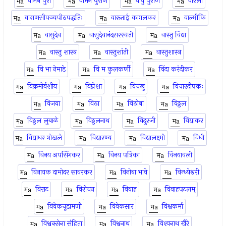
वामन पुरा
वामन पुराण
वायु पुराण
वारली
वाराणसीपञ्चपीठपद्धतिः
वारूताई कागलकर
वाल्मीकि
वासुदेव
वासुदेवानंदसरस्वती
वास्तु विद्या
वास्तु शास्त्र
वास्तुशांती
वास्तुशास्त्र
वि भा नेमाडे
वि म कुलकर्णी
विंदा करंदीकर
विक्रमोर्वशीय
विघ्नेशा
विचखु
विचारदीपकः
विजया
विठा
विठोबा
विठ्ठल
विठ्ठल लुबाळे
विठ्ठलनाथ
विदुरजी
विद्याकर
विद्याधर गोखले
विद्यारण्य
विद्यालक्ष्मी
विधी
विनय अपसिंगकर
विनय पत्रिका
विनयावली
विनायक दामोदर सावरकर
विनोबा भावे
विन्ध्येश्वरी
विराट
विरोचन
विवाह
विवाहपटलम्
विवेकचूडामणी
विवेकसार
विश्वकर्मा
विश्वक्सेना संहिता
विश्वनाथ
विश्‍वनाथ खैरे