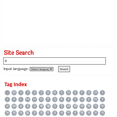
Site Search
Input language:
Tag Index
.
ॐ
॥
1
3
5
A
B
C
D
E
F
G
H
I
J
K
L
M
N
O
P
Q
R
S
T
U
V
W
Y
अ
आ
इ
ई
उ
ऋ
ॠ
ए
ऐ
ओ
औ
क
ख
ग
घ
च
छ
ज
झ
ठ
ड
त
द
ध
न
प
फ
ब
भ
म