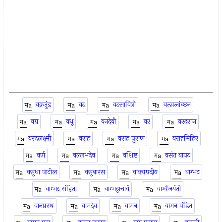
वक्रतुंड
वट
वटसावित्री
वत्सलांच्छन
वद्य
वधू
वनदेवी
वर
वरदराज
वरदलक्ष्मी
वराह
वराह पुराण
वराहमिहिर
वर्ण
वल्लभदेव
वशिष्ठ
वसंत बापट
वसुधा पाटील
वसुबारस
वाक्यपदीय
वाग्भट
वाग्भट संहिता
वाग्भट्टाचार्य
वाग्वैजयंती
वानप्रस्थ
वामदेव
वामन
वामन पंडित