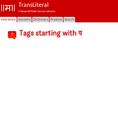
TransLiteral
A Nonprofit Public Service Initiative.
Literature
Ancestry
Dictionary
Prashna
Search
Tags starting with व
व