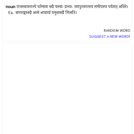
noun
राजस्थानराज्ये वर्तमाना नदी यस्याः प्रभवः जयपुरनगरस्य समीपस्य पर्वतात् अस्ति।
Ex.
बाणगङ्गानदी अन्ते आग्रायां यमुनानदीं मिलति।
RANDOM WORD
SUGGEST A NEW WORD!