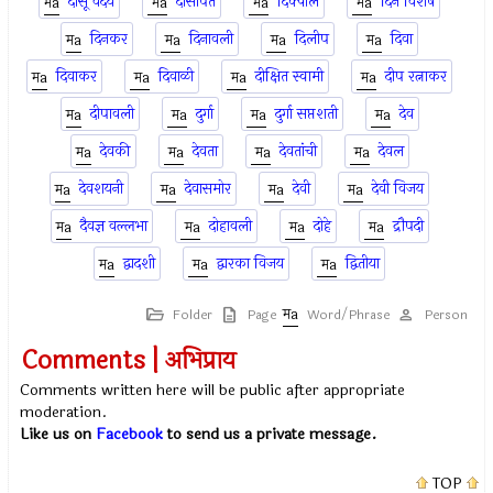
दासू वैदय
दासोपंत
दिक्पाल
दिन विशेष
दिनकर
दिनावली
दिलीप
दिवा
दिवाकर
दिवाळी
दीक्षित स्वामी
दीप रत्नाकर
दीपावली
दुर्गा
दुर्गा सप्तशती
देव
देवकी
देवता
देवतांची
देवल
देवशयनी
देवासमोर
देवी
देवी विजय
दैवज्ञ वल्लभा
दोहावली
दोहे
द्रौपदी
द्वादशी
द्वारका विजय
द्वितीया
Folder
Page
Word/Phrase
Person
Comments | अभिप्राय
Comments written here will be public after appropriate
moderation.
Like us on
Facebook
to send us a private message.
TOP