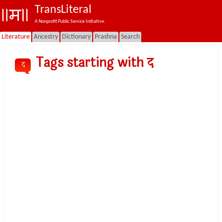
TransLiteral
A Nonprofit Public Service Initiative.
Literature
Ancestry
Dictionary
Prashna
Search
Tags starting with द
द