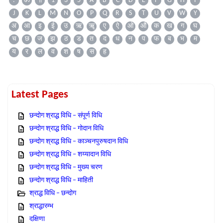
.
ॐ
॥
1
3
5
A
B
C
D
E
F
G
H
I
J
K
L
M
N
O
P
Q
R
S
T
U
V
W
Y
अ
आ
इ
ई
उ
ऋ
ॠ
ए
ऐ
ओ
औ
क
ख
ग
घ
च
छ
ज
झ
ठ
ड
त
द
ध
न
प
फ
ब
भ
म
य
र
ल
व
श
ष
स
ह
Latest Pages
छन्दोग श्राद्ध विधि – संपूर्ण विधि
छन्दोग श्राद्ध विधि – गोदान विधि
छन्दोग श्राद्ध विधि – काञ्चनपुरुषदान विधि
छन्दोग श्राद्ध विधि – शय्यादान विधि
छन्दोग श्राद्ध विधि – मुख्य चरण
छन्दोग श्राद्ध विधि – माहिती
श्राद्ध विधि – छन्दोग
श्राद्धारम्भ
दक्षिणा