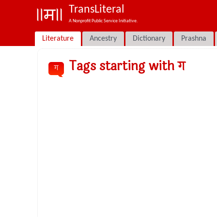
TransLiteral
A Nonprofit Public Service Initiative.
Literature
Ancestry
Dictionary
Prashna
Tags starting with ग
ग