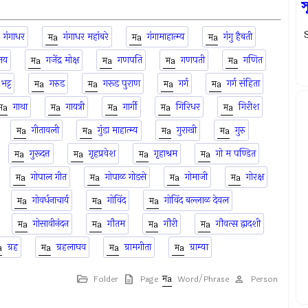
স
S
गंगाधर
गंगाधर महांबरे
गंगामाहात्म्य
गंगु हैबती
जय
गजेंद्र मोक्ष
गणपति
गणपती
गणित
भट्ट
गरुड
गरूड पुराण
गर्ग
गर्ग संहिता
गाथा
गायत्री
गार्गी
गिरिधर
गिरीश
गीतावली
गुंडा माहात्म्य
गुराखी
गुरु
गुरूदत्त
गृहप्रवेश
गृहाश्रम
गो म पण्डित
गोपाल गीत
गोपाळ गोडसे
गोमाजी
गोरक्ष
गोवर्धनाचार्य
गोविंद
गोविंद बल्लाळ देवल
गोसावीनंदन
गौतम
गौरी
गौवत्स द्वादशी
ग्रह
ग्रहलाघव
ग्रामगीता
ग्राम्या
Folder
Page
Word/Phrase
Person