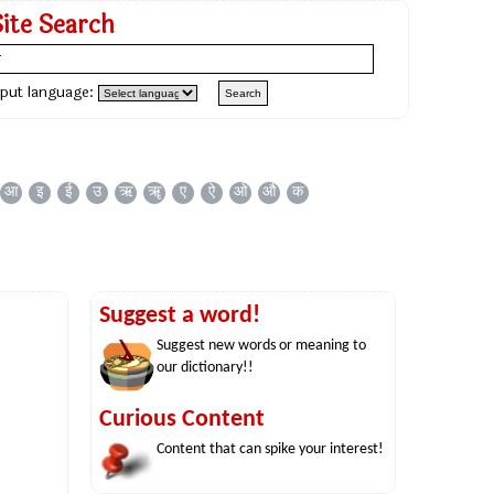
Site Search
nput language:
आ
इ
ई
उ
ऋ
ॠ
ए
ऐ
ओ
औ
क
Suggest a word!
Suggest new words or meaning to
our dictionary!!
Curious Content
Content that can spike your interest!