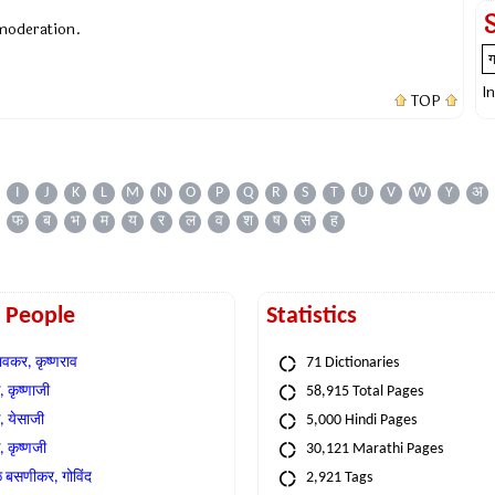
 moderation.
I
TOP
I
J
K
L
M
N
O
P
Q
R
S
T
U
V
W
Y
अ
फ
ब
भ
म
य
र
ल
व
श
ष
स
ह
t People
Statistics
वकर, कृष्णराव
71 Dictionaries
 कृष्णाजी
58,915 Total Pages
, येसाजी
5,000 Hindi Pages
, कृष्णजी
30,121 Marathi Pages
े बसणीकर, गोविंद
2,921 Tags