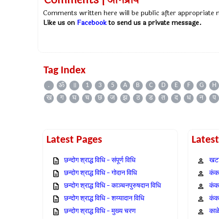
Comments | अभिप्राय
Comments written here will be public after appropriate
Like us on
Facebook
to send us a private message.
Tag Index
.
ॐ
॥
1
3
5
A
B
C
D
E
F
G
H
ख
ग
घ
च
छ
ज
झ
ठ
ड
त
द
ध
न
प
Latest Pages
Lates
छन्दोग श्राद्ध विधि – संपूर्ण विधि
खटा
छन्दोग श्राद्ध विधि – गोदान विधि
कंक,
छन्दोग श्राद्ध विधि – काञ्चनपुरुषदान विधि
कंक
छन्दोग श्राद्ध विधि – शय्यादान विधि
कंक
छन्दोग श्राद्ध विधि – मुख्य चरण
काळ