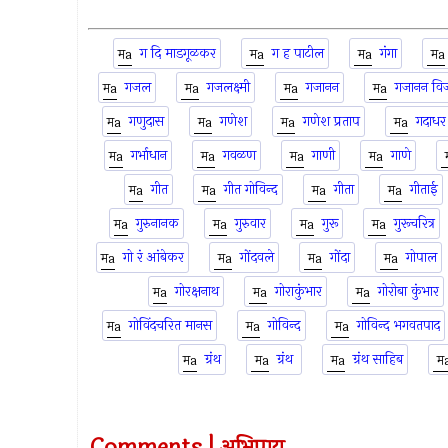
ग दि माडगूळकर
ग ह पाटील
गंगा
गजल
गजलक्ष्मी
गजानन
गजानन वि
गणुदास
गणेश
गणेश प्रताप
गदाधर 
गर्भाधान
गवळण
गाणी
गाणे
गीत
गीत गोविन्द
गीता
गीताई
गुरुनानक
गुरुवार
गुरू
गुरूचरित्र
गो रं आंबेकर
गोंदवले
गोंदा
गोपाल
गोरक्षनाथ
गोराकुंभार
गोरोबा कुंभार
गोविंदचरित मानस
गोविन्द
गोविन्द भगवतपाद
ग्रंथ
ग्रंथ
ग्रंथ साहिब