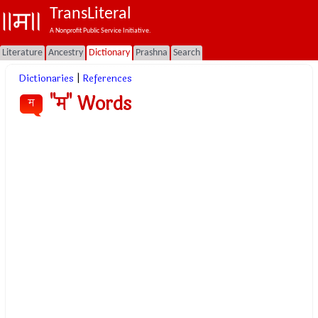
TransLiteral
A Nonprofit Public Service Initiative.
Literature
Ancestry
Dictionary
Prashna
Search
Dictionaries
|
References
"म" Words
म