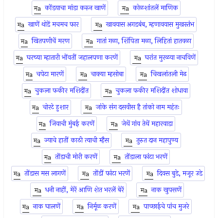
कोंडयाचा मांडा करुन खाणें
कोळशांतलें माणिक
खाणें थोडें मचमच फार
खावयास अगडबंब, म्हणावयास मुखस्तंभ
खितपणीचें मरण
गातां गळा, शिंपिता मळा, लिहितां हातवळा
घरच्या म्हातारी भोंवतीं जहालपणा करणें
घरांत मुरळया नाचविणें
चपेटा मारणें
चाक्या म्हसोबा
चिखलांतली मेढ
चुकला फकीर मशिदींत
चुकला फकीर मशिदींत शोधावा
चोरटे हुशार
जांके संग दसवीस है तांको नाम महंतः
जिवाची मुंबई करणें
जेथें गांव तेथें महारवाडा
ज्याचे हातीं काठी त्याची म्हैस
तुरुत दान महापुण्य
तोंडाची मोरी करणें
तोंडाला फांटा भरणें
तोंडास मस लागणें
तोंडीं फांटा भरणें
दिवस बुडे, मजूर उडे
धनी नाहीं, मेरें आणि शेत भरलें बेरें
नाक खुपसणें
नाक घालणें
निर्मूळ करणें
पाच्छाईचे पांच मुजरे