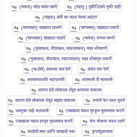
(मनाचा) मांडा मनांत खाणें
(महानु.) युक्तीशिवाये मुक्ती नाहीं
(माझ्या) अंगीं का माशा मेल्या आहेत?
(माणसास) खाड्यात घालणें
(माणसास) खाड्यात टाकणें
(माणसास) खाड्यात पाडणें
(मानेचा) कळस ढळणें
(मुखावरुन, तोंडावरुन, स्वरुपावरुन) मदन ओंवाळणें
(मुखावरुन, तोंडावरुन, स्वरुपावरुन) मदन ओंवाळुन टाकणें
(म्हशीनें) नाकावर पाय देणें
अंगांत मांग येणें
अवसानघातकी महापातकी
आगसली ती मागसली
आपण हंसें लोकाला शेंबूड आपल्या नाकाला
आपण हंसें लोकाला शेंबूड माझ्या नाकाला
उभ्यानें फेर धरुन मुतणें
उल्लूका भाई मशालजी
एखाद्याला मारुन मुटकून मुसलमान करणें
एखाद्याला मारुन हाणून मुसलमान करणें
कंठ मोकळा करुन रडणें
काडीची सत्ता आणि लाखाची मत्ता
कूपमंडूकन्याय