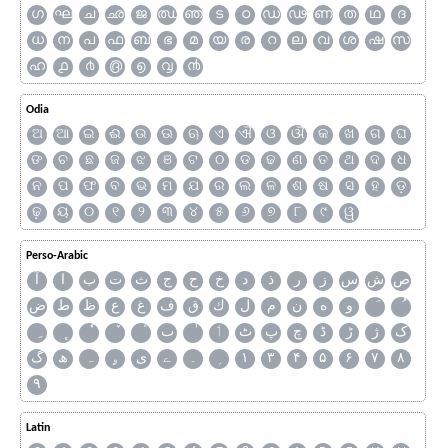
ഗ
ഘ
ച
ഛ
ജ
ഝ
ഞ
ട
ഠ
ഡ
ഢ
ണ
ത
ഥ
ദ
ധ
ന
പ
ഫ
ബ
ഭ
മ
യ
ര
റ
ല
വ
ശ
ഷ
സ
ഹ
൧
൪
൫
൭
൮
൯
Odia
ଅ
ଆ
ଇ
ଈ
ଉ
ଊ
ଋ
ଏ
ଐ
ଓ
ଔ
କ
ଖ
ଗ
ଘ
ଙ
ଚ
ଛ
ଜ
ଝ
ଞ
ଟ
ଠ
ଡ
ଢ
ଣ
ତ
ଥ
ଦ
ଧ
ନ
ପ
ଫ
ବ
ଭ
ମ
ଯ
ର
ଲ
ଳ
ଶ
ଷ
ସ
ହ
ଡ଼
ଢ଼
ୟ
୦
୧
୨
୩
୪
୫
୬
୭
୮
୯
ୱ
Perso-Arabic
ص
ش
س
ز
ر
ذ
د
خ
ح
ج
ث
ت
ب
ا
آ
و
ه
ن
م
ل
ك
ق
ف
غ
ع
ظ
ط
ض
ک
ژ
ڑ
ڈ
چ
پ
ٹ
ٲ
ٮ
گ
ھ
ہ
ۄ
ی
ے
۔
۱
۳
۴
۵
۶
۷
۸
۹
Latin