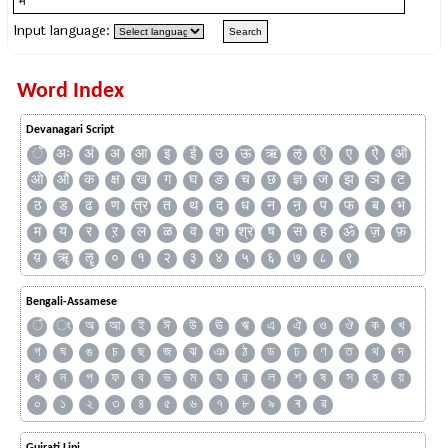
Input language:
Word Index
Devanagari Script
ँ
अः
अं
अ
आ
इ
ई
उ
ऊ
ऋ
ऌ
ऍ
ए
ऐ
ऑ
ओ
औ
क
क्ष
ख
ग
घ
ङ
च
छ
ज्ञ
ज
झ
ञ
ट
ठ
ड
ढ
ण
त्र
त
थ
द
ध
न
ऩ
प
फ
ब
भ
म
य
र
ऱ
ल
ळ
व
श
श्र
ष
स
ह
ॐ
ज़
फ़
य़
ॠ
ॡ
०
१
२
३
४
५
६
७
८
९
Bengali-Assamese
ঁ
ং
অ
আ
ই
ঈ
উ
ঊ
ঋ
এ
ঐ
ও
ঔ
ক
খ
গ
ঘ
ঙ
চ
ছ
জ
ঝ
ঞ
ঠ
ড
ঢ
ণ
ত
থ
দ
ধ
ন
প
ফ
ব
ভ
ম
য
র
ল
শ
ষ
স
হ
য়
০
১
২
৩
৪
৫
৬
৭
৮
৯
ৰ
ৱ