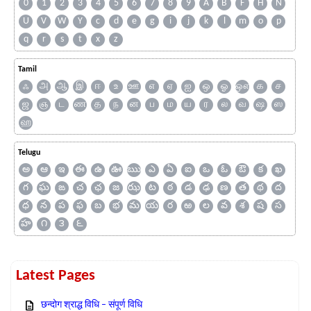
0
1
2
3
4
5
6
7
8
9
A
B
F
H
N
U
V
W
Y
c
d
e
g
i
j
k
l
m
o
p
q
r
s
t
x
z
Tamil
ஃ
அ
ஆ
இ
ஈ
உ
ஊ
எ
ஏ
ஐ
ஒ
ஓ
ஔ
க
ச
ஜ
ஞ
ட
ண
த
ந
ன
ப
ம
ய
ர
ல
வ
ஷ
ஸ
ஹ
Telugu
అ
ఆ
ఇ
ఈ
ఉ
ఊ
ఋ
ఎ
ఏ
ఐ
ఒ
ఓ
ఔ
క
ఖ
గ
ఘ
ఙ
చ
ఛ
జ
ఝ
ట
ఠ
డ
ఢ
ణ
త
థ
ద
ధ
న
ప
ఫ
బ
భ
మ
య
ర
ఱ
ల
వ
శ
ష
స
హ
౧
౩
౬
Latest Pages
छन्दोग श्राद्ध विधि – संपूर्ण विधि