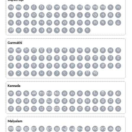
Gujrati Lipi
અ
આ
ઇ
ઈ
ઉ
ઊ
ઋ
ઍ
એ
ઐ
ઑ
ઓ
ઔ
ક
ખ
ગ
ઘ
ચ
છ
જ
ઝ
ઞ
ટ
ઠ
ડ
ઢ
ણ
ત
થ
દ
ધ
ન
પ
ફ
બ
ભ
મ
ય
ર
લ
વ
શ
ષ
સ
હ
ૐ
૦
૧
૨
૩
૪
૫
૬
૭
૮
૯
Gurmukhi
ਅ
ਆ
ਇ
ਈ
ਉ
ਊ
ਏ
ਐ
ਓ
ਔ
ਕ
ਖ
ਗ
ਘ
ਚ
ਛ
ਜ
ਝ
ਟ
ਠ
ਡ
ਢ
ਣ
ਤ
ਥ
ਦ
ਧ
ਨ
ਪ
ਫ
ਬ
ਭ
ਮ
ਯ
ਰ
ਲ
ਲ਼
ਵ
ਸ਼
ਸ
ਹ
ਖ਼
ਗ਼
ਜ਼
ਫ਼
੧
੨
੩
੪
੫
੬
੭
੮
੯
ੲ
ੳ
ੴ
Kannada
ಅ
ಆ
ಇ
ಈ
ಉ
ಊ
ಋ
ಎ
ಏ
ಐ
ಒ
ಓ
ಔ
ಕ
ಖ
ಗ
ಘ
ಚ
ಛ
ಜ
ಝ
ಟ
ಠ
ಡ
ಢ
ಣ
ತ
ಥ
ದ
ಧ
ನ
ಪ
ಫ
ಬ
ಭ
ಮ
ಯ
ರ
ಲ
ವ
ಶ
ಷ
ಸ
ಹ
೧
Malyalam
അ
ആ
ഇ
ഈ
ഉ
ഊ
ഋ
എ
ഏ
ഐ
ഒ
ഓ
ഔ
ക
ഖ