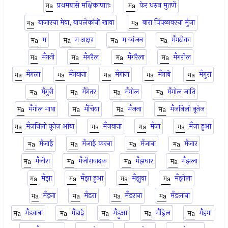
प्रथमग्रासे मक्षिकापातः
फेर धरुन मुतणें
बाजारचा मेवा, बापलेकांनीं खावा
बारा पिंपळावरचा मुंजा
म
म अक्षर
म व्यंजन
मँगटीका
मँगनी
मँगरैल
मँगरैला
मँगरौल
मँगला
मँगवाना
मँगाना
मँगाबे
मँगुरा
मँगुरी
मँगेतर
मँगोल
मँगोल जाति
मँगोल भाषा
मँचिया
मँजना
मँजनिलो नूनेज
मँजनिलो नूनेज आंबा
मँजवाना
मँजा
मँजा हुआ
मँजाई
मँजाई करना
मँजाना
मँजार
मँजीरा
मँजीरावादक
मँझधार
मँझला
मँझा
मँझा हुआ
मँझुवा
मँझोला
मँड़ना
मँडरा
मँडराना
मँडलाना
मँड़वाना
मँड़ाई
मँड़ुआ
मँड्रिल
मँहगा